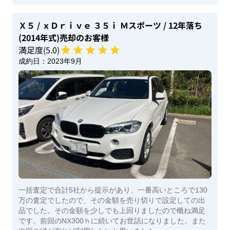
Ｘ５
/ ｘＤｒｉｖｅ ３５ｉ Ｍスポーツ
/ 12年落ち
(2014年式)
売却のお客様
満足度(
5
.0)
成約日：
2023年9月
一括査定で合計5社から提示があり、一番高いところで130
万の査定でしたので、その金額を売り切りで設定しての出
品でした。その金額を少しでも上回りましたので概ね満足
です。前回のNX300ｈに続いてお世話になりました。また