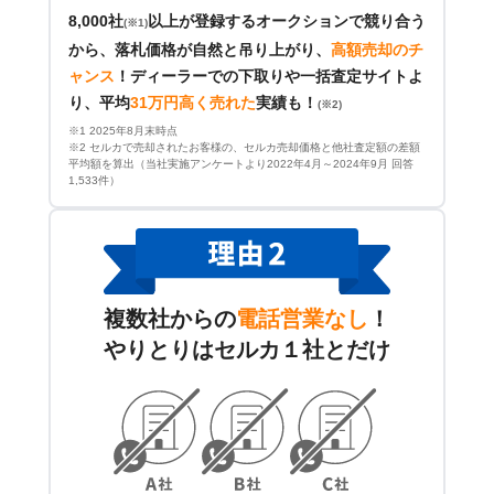
8,000社
以上が登録するオークションで競り合う
(※1)
から、落札価格が自然と吊り上がり、
高額売却のチ
ャンス
！
ディーラーでの下取りや一括査定サイトよ
り、平均
31万円高く売れた
実績も！
(※2)
※1 2025年8月末時点
※2 セルカで売却されたお客様の、セルカ売却価格と他社査定額の差額
平均額を算出（当社実施アンケートより2022年4月～2024年9月 回答
1,533件）
複数社からの
電話営業なし
！
やりとりはセルカ１社とだけ