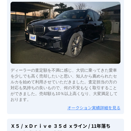
ディーラーの査定額を不満に感じ、大切に乗ってきた愛車
を少しでも高く売却したいと思い、知人から薦められたセ
ルカを始めて利用させていただきました。査定担当の方の
対応も気持ちの良いもので、何の不安もなく取引すること
ができました。売却額も10％以上高くなり、大変満足して
おります。
オークション実績詳細を見る
Ｘ５
/ ｘＤｒｉｖｅ ３５ｄ ｘライン
/ 11年落ち