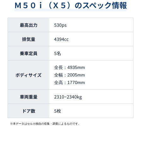
Ｍ５０ｉ（Ｘ５）のスペック情報
最高出力
530ps
排気量
4394cc
乗車定員
5名
全長：
4935mm
ボディサイズ
全幅：
2005mm
全高：
1770mm
車両重量
2310~2340kg
ドア数
5枚
※本データはセルカ独自の収集・調査によるものです。