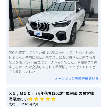
何件か査定してもらい最後の望みをかけてこちらへお願い
しましたが午前に電話が来て当日に査定員さんが来て写真
などを撮って2日後位にオークションでした。希望額まで到
達しなかったが交渉してくれて希望額まで上げてくれてと
ても満足しました。
オークション実績詳細を見る
Ｘ５
/ Ｍ５０ｉ
/ 6年落ち(2020年式)
売却のお客様
満足度(
5
.0)
成約日：
2026年2月