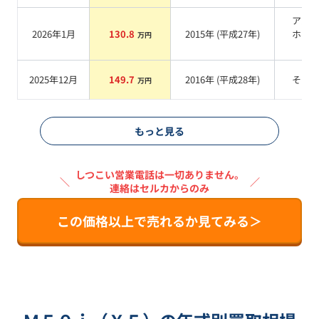
アル
2026年1月
130.8
2015
年 (
平成27年
)
ホワ
万円
Ⅲ
2025年12月
149.7
2016
年 (
平成28年
)
その
万円
もっと見る
しつこい営業電話は一切ありません。
＼
／
連絡はセルカからのみ
この価格以上で売れるか見てみる＞