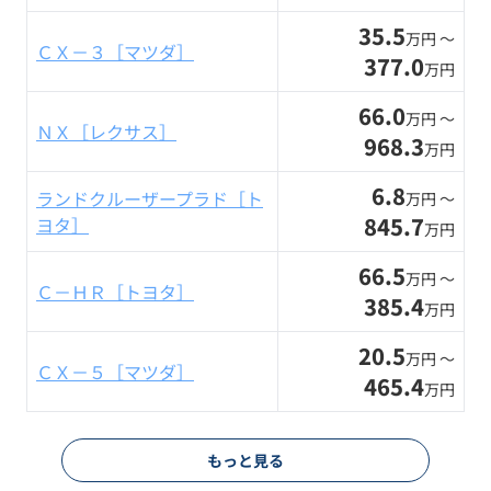
35.5
万円 〜
ＣＸ－３［マツダ］
377.0
万円
66.0
万円 〜
ＮＸ［レクサス］
968.3
万円
6.8
ランドクルーザープラド［ト
万円 〜
845.7
ヨタ］
万円
66.5
万円 〜
Ｃ－ＨＲ［トヨタ］
385.4
万円
20.5
万円 〜
ＣＸ－５［マツダ］
465.4
万円
もっと見る