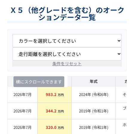
Ｘ５（他グレードを含む）のオーク
ションデータ一覧
条件をリセット
査定時期
セルカ実績
年式
カラ
横にスクロールできます
2026年7月
983.2
2024
年 (
令和6年
)
その
万円
ブラ
2026年7月
344.2
2019
年 (
令和1年
)
万円
系
ホワ
2026年7月
320.0
2019
年 (
令和1年
)
万円
系