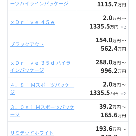
1115.7
ーツハイラインパッケージ
万円
2.0
万円 〜
ｘＤｒｉｖｅ ４５ｅ
1335.5
万円
※2
154.0
万円 〜
ブラックアウト
562.4
万円
288.0
ｘＤｒｉｖｅ ３５ｄ ハイラ
万円 〜
996.2
インパッケージ
万円
2.0
４．８ｉ Ｍスポーツパッケー
万円 〜
1335.5
ジ
万円
※2
39.2
３．０ｓｉ Ｍスポーツパッケ
万円 〜
165.6
ージ
万円
193.6
万円 〜
リミテッドホワイト