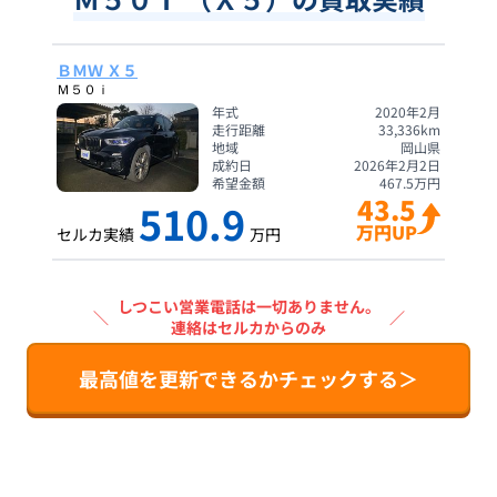
ＢＭＷ Ｘ５
Ｍ５０ｉ
年式
2020年2月
走行距離
33,336
km
地域
岡山県
成約日
2026年2月2日
希望金額
467.5
万円
43.5
510.9
万円UP
セルカ実績
万円
しつこい営業電話は一切ありません。
＼
／
連絡はセルカからのみ
最高値を更新できるかチェックする＞