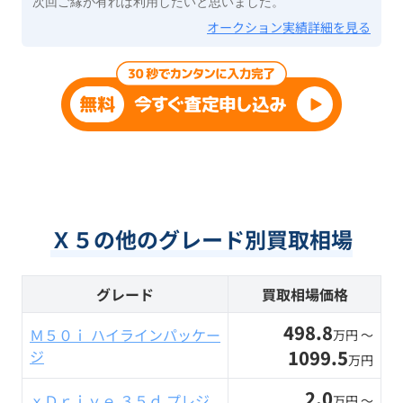
次回ご縁が有れば利用したいと思いました。
オークション実績詳細を見る
Ｘ５の他のグレード別買取相場
グレード
買取相場価格
498.8
Ｍ５０ｉ ハイラインパッケー
万円 〜
1099.5
ジ
万円
2.0
ｘＤｒｉｖｅ ３５ｄ プレジ
万円 〜