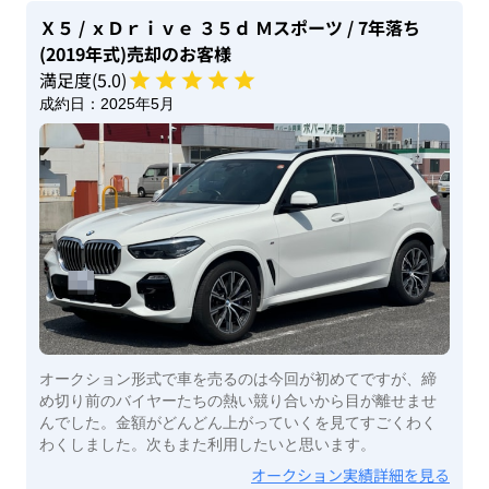
Ｘ５
/ ｘＤｒｉｖｅ ３５ｄ Ｍスポーツ
/ 7年落ち
(2019年式)
売却のお客様
満足度(
5
.0)
成約日：
2025年5月
オークション形式で車を売るのは今回が初めてですが、締
め切り前のバイヤーたちの熱い競り合いから目が離せませ
んでした。金額がどんどん上がっていくを見てすごくわく
わくしました。次もまた利用したいと思います。
オークション実績詳細を見る