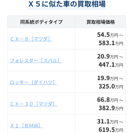
Ｘ５に似た車の買取相場
同系統ボディタイプ
買取相場価格
54.5
万円 〜
ＣＸ－８［マツダ］
583.1
万円
20.9
万円 〜
フォレスター［スバル］
447.1
万円
19.9
万円 〜
ロッキー［ダイハツ］
325.0
万円
66.8
万円 〜
ＣＸ－３０［マツダ］
382.9
万円
31.1
万円 〜
Ｘ１［ＢＭＷ］
619.5
万円