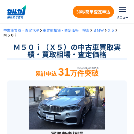
30秒簡単査定申込
メニュー
中古車買取・査定TOP
車買取相場・査定価格 検索
ＢＭＷ
Ｘ５
Ｍ５０ｉ
Ｍ５０ｉ（Ｘ５）の中古車買取実
績・買取相場・査定価格
31
※
2026年5月末
時点
万件突破
累計申込
買取参考相場