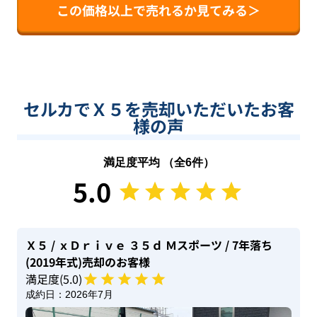
この価格以上で売れるか見てみる＞
セルカでＸ５を売却いただいたお客
様の声
満足度平均 （全
6
件）
5.0
Ｘ５
/ ｘＤｒｉｖｅ ３５ｄ Ｍスポーツ
/ 7年落ち
(2019年式)
売却のお客様
満足度(
5
.0)
成約日：
2026年7月