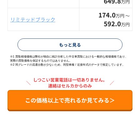
649.8
万円
174.0
万円 〜
リミテッドブラック
592.0
万円
もっと見る
※1 買取相場価格は弊社が独自に統計分析した中古車買取における一般的な相場価格であり、
実際の買取価格を保証するものではありません。
※2
同グレードの流通台数が少ないため、同型車種 / 近接年式のデータで推定しています。
しつこい営業電話は一切ありません。
＼
／
連絡はセルカからのみ
この価格以上で売れるか見てみる＞