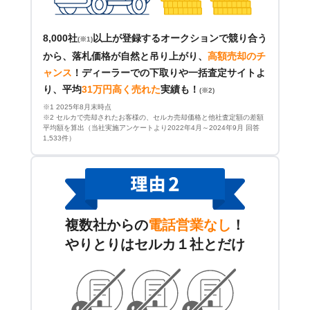
8,000社
以上が登録するオークションで競り合う
(※1)
から、落札価格が自然と吊り上がり、
高額売却のチ
ャンス
！
ディーラーでの下取りや一括査定サイトよ
り、平均
31万円高く売れた
実績も！
(※2)
※1 2025年8月末時点
※2 セルカで売却されたお客様の、セルカ売却価格と他社査定額の差額
平均額を算出（当社実施アンケートより2022年4月～2024年9月 回答
1,533件）
複数社からの
電話営業なし
！
やりとりはセルカ１社とだけ