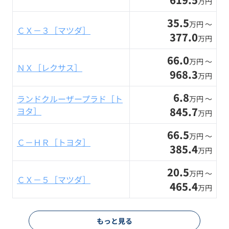
万円
35.5
万円 〜
ＣＸ－３［マツダ］
377.0
万円
66.0
万円 〜
ＮＸ［レクサス］
968.3
万円
6.8
ランドクルーザープラド［ト
万円 〜
845.7
ヨタ］
万円
66.5
万円 〜
Ｃ－ＨＲ［トヨタ］
385.4
万円
20.5
万円 〜
ＣＸ－５［マツダ］
465.4
万円
もっと見る