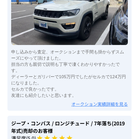
申し込みから査定、オークションまで手間も掛からずスム
ーズにやって頂けました。
担当の方も親切で説明も丁寧で凄くわかりやすかったで
す。
ディーラーとガリバーで105万円でしたがセルカで124万円
になりました。
セルカで良かったです。
友達にも紹介したいと思います。
オークション実績詳細を見る
ジープ・コンパス
/ ロンジチュード
/ 7年落ち(2019
年式)
売却のお客様
満足度(
5
.0)