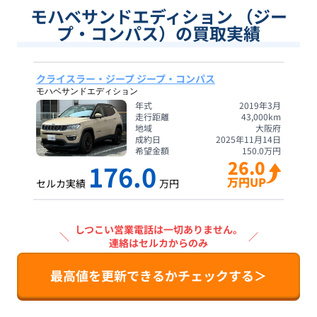
モハベサンドエディション （ジー
プ・コンパス）の買取実績
クライスラー・ジープ ジープ・コンパス
モハベサンドエディション
年式
2019年3月
走行距離
43,000
km
地域
大阪府
成約日
2025年11月14日
希望金額
150.0
万円
26.0
176.0
万円UP
セルカ実績
万円
しつこい営業電話は一切ありません。
＼
／
連絡はセルカからのみ
最高値を更新できるかチェックする＞