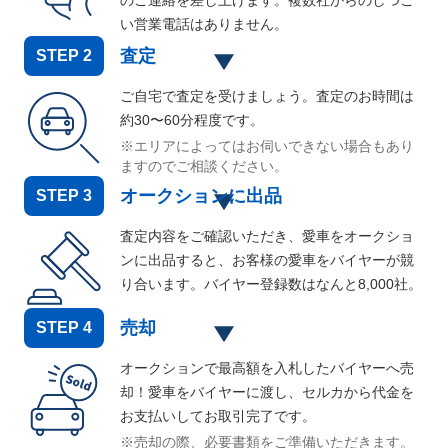
のご連絡を差し上げます。複数社からのしつこ
い営業電話はありません。
査定
STEP
2
ご自宅で査定を受けましょう。査定のお時間は
約30〜60分程度です。
※エリアによってはお伺いできない場合もあり
ますのでご相談ください。
オークションに出品
STEP
3
査定内容をご確認いただき、愛車をオークショ
ンに出品すると、お客様の愛車をバイヤーが競
り合います。バイヤー登録数はなんと
8,000
社。
売却
STEP
4
オークションで最高額を入札したバイヤーへ売
却！愛車をバイヤーに渡し、セルカから代金を
お支払いしてお取引完了です。
※売却の際、必要書類をご準備いただきます。