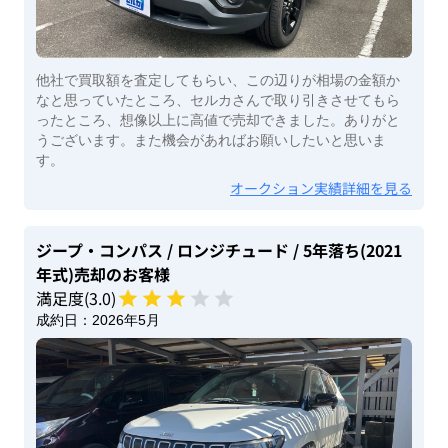
他社で買取額を査定してもらい、この辺りが相場の金額か
なと思っていたところ、セルカさんで取り引きさせてもら
ったところ、想像以上に高値で売却できました。ありがと
うございます。また機会があればお願いしたいと思いま
す。
オークション実績詳細を見る
ジープ・コンパス
/ ロンジチュード
/ 5年落ち(2021
年式)
売却のお客様
満足度(
3
.0)
成約日：
2026年5月