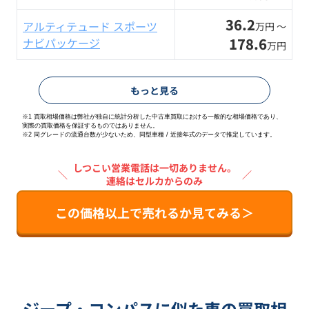
36.2
アルティテュード スポーツ
万円 〜
178.6
ナビパッケージ
万円
もっと見る
※1 買取相場価格は弊社が独自に統計分析した中古車買取における一般的な相場価格であり、
実際の買取価格を保証するものではありません。
※2
同グレードの流通台数が少ないため、同型車種 / 近接年式のデータで推定しています。
しつこい営業電話は一切ありません。
＼
／
連絡はセルカからのみ
この価格以上で売れるか見てみる＞
ジープ・コンパスに似た車の買取相