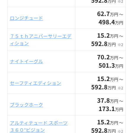
592.8
万円
※2
62.7
万円 〜
ロンジチュード
498.4
万円
15.2
７５ｔｈアニバーサリーエデ
万円 〜
592.8
ィション
万円
※2
70.2
万円 〜
ナイトイーグル
501.3
万円
15.2
万円 〜
セーフティエディション
592.8
万円
※2
37.8
万円 〜
ブラックホーク
173.1
万円
15.2
アルティテュード スポーツ
万円 〜
592.8
３６０°ビジョン
万円
※2