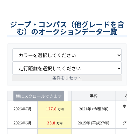
ジープ・コンパス（他グレードを含
む）のオークションデータ一覧
条件をリセット
査定時期
セルカ実績
年式
カラ
横にスクロールできます
ホワ
2026年7月
127.8
2021
年 (
令和3年
)
万円
系
2026年6月
23.8
2015
年 (
平成27年
)
グレ
万円