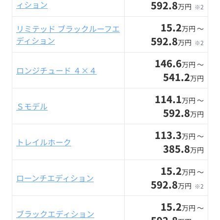
592.8
ィション
万円
※2
15.2
リミテッド ブラックルーフエ
万円 〜
592.8
ディション
万円
※2
146.6
万円 〜
ロンジチュード ４×４
541.2
万円
114.1
万円 〜
Ｓモデル
592.8
万円
113.3
万円 〜
トレイルホーク
385.8
万円
15.2
万円 〜
ローンチエディション
592.8
万円
※2
15.2
万円 〜
ブラックエディション