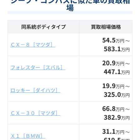
場
同系統ボディタイプ
買取相場価格
54.5
万円 〜
ＣＸ－８［マツダ］
583.1
万円
20.9
万円 〜
フォレスター［スバル］
447.1
万円
19.9
万円 〜
ロッキー［ダイハツ］
325.0
万円
66.8
万円 〜
ＣＸ－３０［マツダ］
382.9
万円
31.1
万円 〜
Ｘ１［ＢＭＷ］
619.5