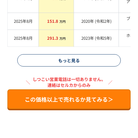
アコ
系
ブラ
2025年8月
151.8
2020
年 (
令和2年
)
万円
系
ホワ
2025年8月
291.3
2023
年 (
令和5年
)
万円
系
もっと見る
しつこい営業電話は一切ありません。
＼
／
連絡はセルカからのみ
この価格以上で売れるか見てみる＞