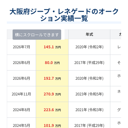
大阪府ジープ・レネゲードのオーク
ション実績一覧
査定時期
セルカ実績
年式
カラ
横にスクロールできます
2026年7月
145.1
2020
年 (
令和2年
)
レッ
万円
2026年6月
80.0
2017
年 (
平成29年
)
その
万円
ホワ
2026年6月
192.7
2020
年 (
令和2年
)
万円
系
ネイ
2024年11月
270.9
2023
年 (
令和5年
)
万円
系
2024年8月
223.6
2021
年 (
令和3年
)
グレ
万円
ホワ
2024年5月
101.9
2017
年 (
平成29年
)
万円