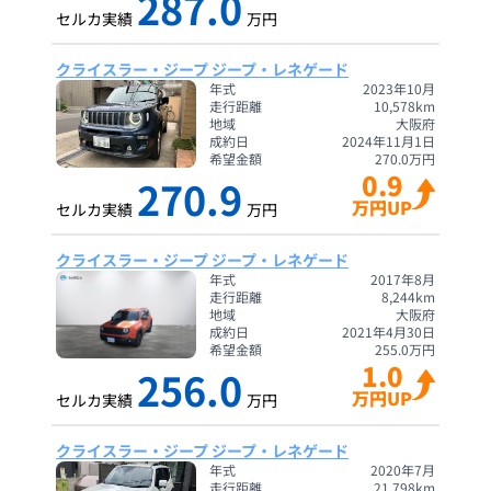
287.0
セルカ実績
万円
クライスラー・ジープ ジープ・レネゲード
年式
2023年10月
走行距離
10,578
km
地域
大阪府
成約日
2024年11月1日
希望金額
270.0
万円
0.9
270.9
万円UP
セルカ実績
万円
クライスラー・ジープ ジープ・レネゲード
年式
2017年8月
走行距離
8,244
km
地域
大阪府
成約日
2021年4月30日
希望金額
255.0
万円
1.0
256.0
万円UP
セルカ実績
万円
クライスラー・ジープ ジープ・レネゲード
年式
2020年7月
走行距離
21,798
km