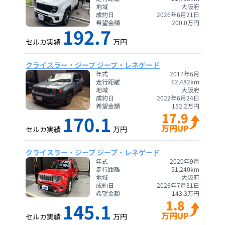
地域
大阪府
成約日
2026年6月21日
希望金額
200.0
万円
192.7
セルカ実績
万円
クライスラー・ジープ ジープ・レネゲード
年式
2017年6月
走行距離
62,482
km
地域
大阪府
成約日
2022年6月24日
希望金額
152.2
万円
17.9
170.1
万円UP
セルカ実績
万円
クライスラー・ジープ ジープ・レネゲード
年式
2020年9月
走行距離
51,240
km
地域
大阪府
成約日
2026年7月31日
希望金額
143.3
万円
1.8
145.1
万円UP
セルカ実績
万円