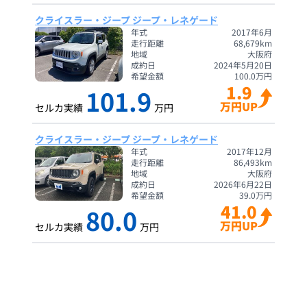
クライスラー・ジープ ジープ・レネゲード
年式
2017年6月
走行距離
68,679
km
地域
大阪府
成約日
2024年5月20日
希望金額
100.0
万円
1.9
101.9
万円UP
セルカ実績
万円
クライスラー・ジープ ジープ・レネゲード
年式
2017年12月
走行距離
86,493
km
地域
大阪府
成約日
2026年6月22日
希望金額
39.0
万円
41.0
80.0
万円UP
セルカ実績
万円