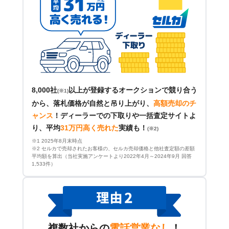
8,000社
以上が登録するオークションで競り合う
(※1)
から、落札価格が自然と吊り上がり、
高額売却のチ
ャンス
！
ディーラーでの下取りや一括査定サイトよ
り、平均
31万円高く売れた
実績も！
(※2)
※1 2025年8月末時点
※2 セルカで売却されたお客様の、セルカ売却価格と他社査定額の差額
平均額を算出（当社実施アンケートより2022年4月～2024年9月 回答
1,533件）
複数社からの
電話営業なし
！