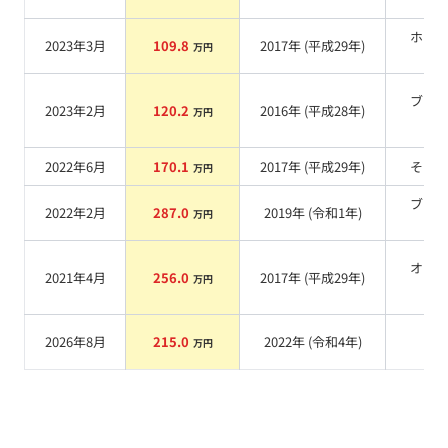
系
ホワ
2023年3月
109.8
2017
年 (
平成29年
)
万円
系
ブラ
2023年2月
120.2
2016
年 (
平成28年
)
万円
系
2022年6月
170.1
2017
年 (
平成29年
)
その
万円
ブラ
2022年2月
287.0
2019
年 (
令和1年
)
万円
系
オレ
2021年4月
256.0
2017
年 (
平成29年
)
万円
系
2026年8月
215.0
2022
年 (
令和4年
)
系
万円