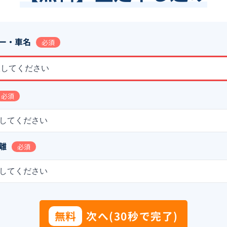
ー・車名
必須
択してください
必須
してください
離
必須
してください
無料
次へ(30秒で完了)