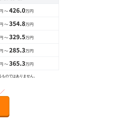
426.0
円 〜
万円
354.8
円 〜
万円
329.5
円 〜
万円
285.3
円 〜
万円
365.3
円 〜
万円
るものではありません。
／