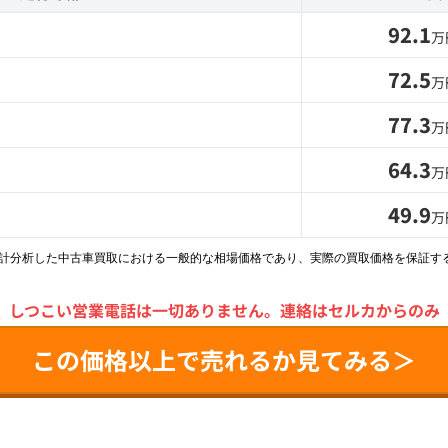
92.1
万
72.5
万
77.3
万
64.3
万
49.9
万
統計分析した中古車買取における一般的な相場価格であり、実際の買取価格を保証す
＼
しつこい営業電話は一切ありません。
連絡はセルカからのみ
この価格以上で売れるか見てみる＞