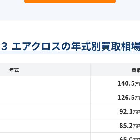
３ エアクロスの年式別買取相
年式
買
140.5
万
126.5
万
92.1
万
85.2
万
65.0