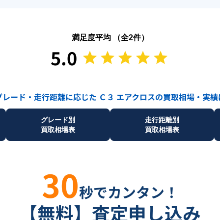
満足度平均 （全
2
件）
5.0
グレード・走行距離に応じた
Ｃ３ エアクロス
の買取相場・実績
グレード別
走行距離別
買取相場表
買取相場表
30
秒でカンタン！
【無料】査定申し込み