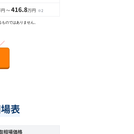
416.8
万円 〜
万円
※2
るものではありません。
／
相場表
取相場価格