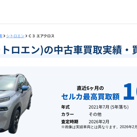
索
シトロエン
Ｃ３ エアクロス
シトロエン)の中古車買取実績
1
直近6ヶ月の
セルカ最高買取額
年式
2021年7月
(
5年落ち
)
カラー
その他
査定時期
2026年2月
※画像は実績車両とは異なります。
2026年2