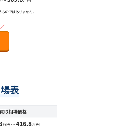
円 〜
万円
るものではありません。
／
相場表
買取相場価格
8
416.8
万円 〜
万円