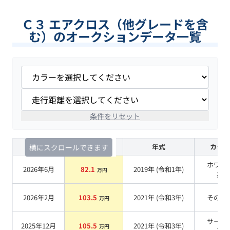
Ｃ３ エアクロス（他グレードを含
む）のオークションデータ一覧
条件をリセット
査定時期
セルカ実績
年式
カラー
横にスクロールできます
ホワイ
2026年6月
82.1
2019
年 (
令和1年
)
万円
系
2026年2月
103.5
2021
年 (
令和3年
)
その他
万円
サーブ
2025年12月
105.5
2021
年 (
令和3年
)
万円