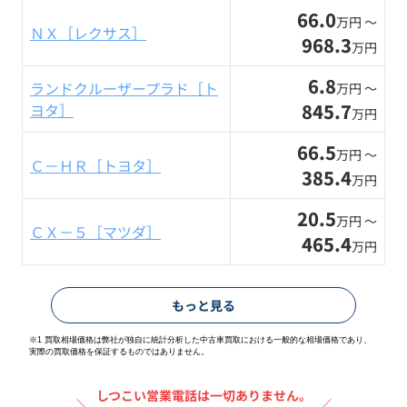
66.0
万円 〜
ＮＸ［レクサス］
968.3
万円
6.8
ランドクルーザープラド［ト
万円 〜
845.7
ヨタ］
万円
66.5
万円 〜
Ｃ－ＨＲ［トヨタ］
385.4
万円
20.5
万円 〜
ＣＸ－５［マツダ］
465.4
万円
もっと見る
※1 買取相場価格は弊社が独自に統計分析した中古車買取における一般的な相場価格であり、
実際の買取価格を保証するものではありません。
しつこい営業電話は一切ありません。
＼
／