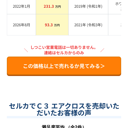
ホワイ
2022年1月
231.3
2019
年 (
令和1年
)
万円
系
2026年8月
93.3
2021
年 (
令和3年
)
系
万円
しつこい営業電話は一切ありません。
＼
／
連絡はセルカからのみ
この価格以上で売れるか見てみる＞
セルカでＣ３ エアクロスを売却いた
だいたお客様の声
満足度平均 （全
2
件）