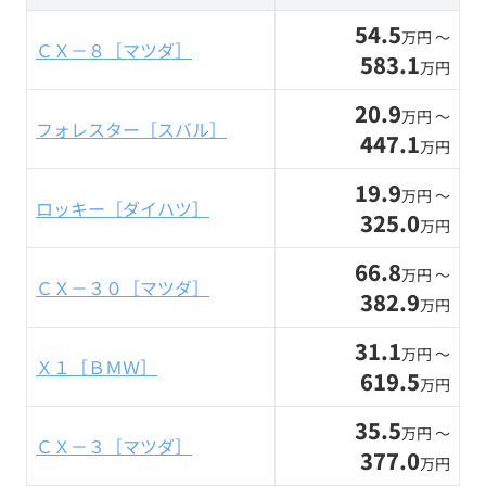
54.5
万円 〜
ＣＸ－８［マツダ］
583.1
万円
20.9
万円 〜
フォレスター［スバル］
447.1
万円
19.9
万円 〜
ロッキー［ダイハツ］
325.0
万円
66.8
万円 〜
ＣＸ－３０［マツダ］
382.9
万円
31.1
万円 〜
Ｘ１［ＢＭＷ］
619.5
万円
35.5
万円 〜
ＣＸ－３［マツダ］
377.0
万円