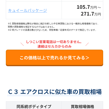
105.7
万円 〜
キュイールパッケージ
271.7
万円
※1 買取相場価格は弊社が独自に統計分析した中古車買取における一般的な相場価格であり、
実際の買取価格を保証するものではありません。
※2
同グレードの流通台数が少ないため、同型車種 / 近接年式のデータで推定しています。
しつこい営業電話は一切ありません。
＼
／
連絡はセルカからのみ
この価格以上で売れるか見てみる＞
Ｃ３ エアクロスに似た車の買取相場
同系統ボディタイプ
買取相場価格