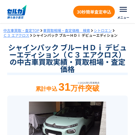
30秒簡単査定申込
メニュー
中古車買取・査定TOP
車買取相場・査定価格 検索
シトロエン
Ｃ３ エアクロス
シャインパック ブルーＨＤｉ デビューエディション
シャインパック ブルーＨＤｉ デビュ
ーエディション（Ｃ３ エアクロス）
の中古車買取実績・買取相場・査定
価格
31
※
2026年5月末
時点
万件突破
累計申込