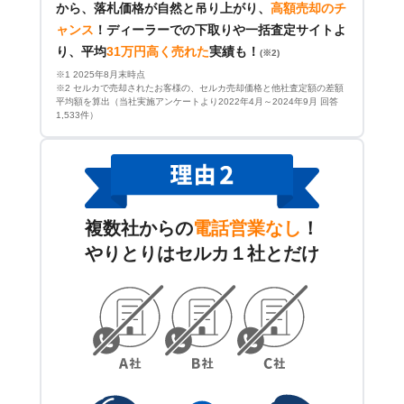
から、落札価格が自然と吊り上がり、
高額売却のチ
ャンス
！
ディーラーでの下取りや一括査定サイトよ
り、平均
31万円高く売れた
実績も！
(※2)
※1 2025年8月末時点
※2 セルカで売却されたお客様の、セルカ売却価格と他社査定額の差額
平均額を算出（当社実施アンケートより2022年4月～2024年9月 回答
1,533件）
複数社からの
電話営業なし
！
やりとりはセルカ１社とだけ