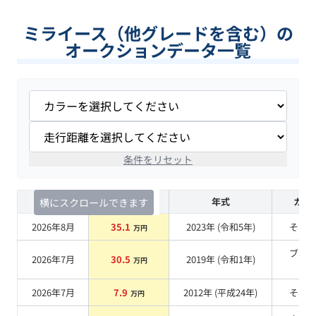
ミライース（他グレードを含む）の
オークションデータ一覧
条件をリセット
査定時期
セルカ実績
年式
カラ
横にスクロールできます
2026年8月
35.1
2023
年 (
令和5年
)
その
万円
ブラ
2026年7月
30.5
2019
年 (
令和1年
)
万円
系
2026年7月
7.9
2012
年 (
平成24年
)
その
万円