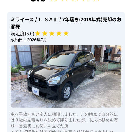
ミライース
/ Ｌ ＳＡⅢ
/ 7年落ち(2019年式)
売却のお
客様
満足度(
5
.0)
成約日：
2026年7月
車を手放すさい友人に相談しました、この時点で自分的に
は３社の見積もりを決めて降りましたが、友人の勧めも有
り一番最初にお伺いを立てた所
とても好印象な対応で他社の見積もりは全て止めました。