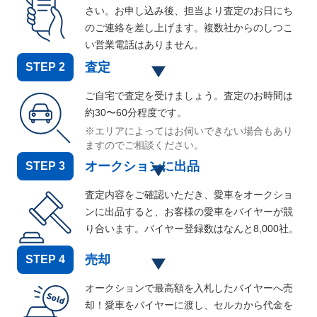
さい。お申し込み後、担当より査定のお日にち
のご連絡を差し上げます。複数社からのしつこ
い営業電話はありません。
査定
STEP
2
ご自宅で査定を受けましょう。査定のお時間は
約30〜60分程度です。
※エリアによってはお伺いできない場合もあり
ますのでご相談ください。
オークションに出品
STEP
3
査定内容をご確認いただき、愛車をオークショ
ンに出品すると、お客様の愛車をバイヤーが競
り合います。バイヤー登録数はなんと
8,000
社。
売却
STEP
4
オークションで最高額を入札したバイヤーへ売
却！愛車をバイヤーに渡し、セルカから代金を