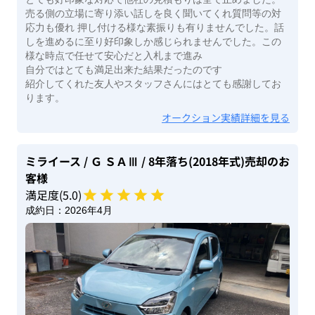
売る側の立場に寄り添い話しを良く聞いてくれ質問等の対
応力も優れ 押し付ける様な素振りも有りませんでした。話
しを進めるに至り好印象しか感じられませんでした。この
様な時点で任せて安心だと入札まで進み
自分ではとても満足出来た結果だったのです
紹介してくれた友人やスタッフさんにはとても感謝してお
ります。
オークション実績詳細を見る
ミライース
/ Ｇ ＳＡⅢ
/ 8年落ち(2018年式)
売却のお
客様
満足度(
5
.0)
成約日：
2026年4月