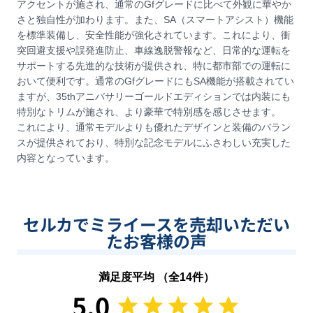
アクセントが施され、通常のGfグレードに比べて外観に華やか
さと独自性が加わります。また、SA（スマートアシスト）機能
を標準装備し、安全性能が強化されています。これにより、衝
突回避支援や誤発進防止、車線逸脱警報など、日常的な運転を
サポートする先進的な技術が提供され、特に都市部での運転に
おいて便利です。通常のGfグレードにもSA機能が搭載されてい
ますが、35thアニバサリーゴールドエディションでは内装にも
特別なトリムが施され、より豪華で特別感を感じさせます。
これにより、通常モデルよりも優れたデザインと装備のバラン
スが提供されており、特別な記念モデルにふさわしい充実した
内容となっています。
セルカでミライースを売却いただい
たお客様の声
満足度平均 （全
14
件）
5.0