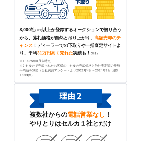
8,000社
以上が登録するオークションで競り合う
(※1)
から、落札価格が自然と吊り上がり、
高額売却のチ
ャンス
！
ディーラーでの下取りや一括査定サイトよ
り、平均
31万円高く売れた
実績も！
(※2)
※1 2025年8月末時点
※2 セルカで売却されたお客様の、セルカ売却価格と他社査定額の差額
平均額を算出（当社実施アンケートより2022年4月～2024年9月 回答
1,533件）
複数社からの
電話営業なし
！
やりとりはセルカ１社とだけ