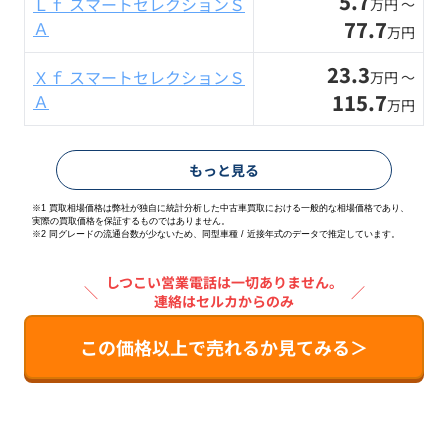
5.7
Ｌｆ スマートセレクションＳ
万円 〜
77.7
Ａ
万円
23.3
Ｘｆ スマートセレクションＳ
万円 〜
115.7
Ａ
万円
もっと見る
※1 買取相場価格は弊社が独自に統計分析した中古車買取における一般的な相場価格であり、
実際の買取価格を保証するものではありません。
※2
同グレードの流通台数が少ないため、同型車種 / 近接年式のデータで推定しています。
しつこい営業電話は一切ありません。
＼
／
連絡はセルカからのみ
この価格以上で売れるか見てみる＞