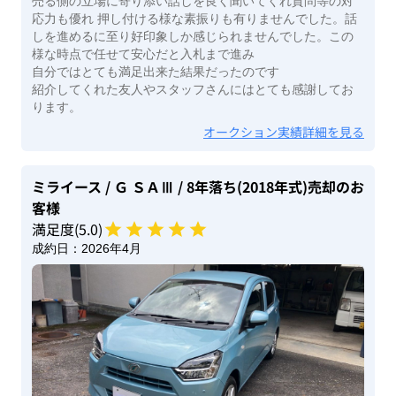
売る側の立場に寄り添い話しを良く聞いてくれ質問等の対
応力も優れ 押し付ける様な素振りも有りませんでした。話
しを進めるに至り好印象しか感じられませんでした。この
様な時点で任せて安心だと入札まで進み
自分ではとても満足出来た結果だったのです
紹介してくれた友人やスタッフさんにはとても感謝してお
ります。
オークション実績詳細を見る
ミライース
/ Ｇ ＳＡⅢ
/ 8年落ち(2018年式)
売却のお
客様
満足度(
5
.0)
成約日：
2026年4月