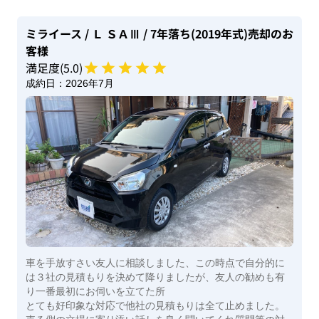
ミライース
/ Ｌ ＳＡⅢ
/ 7年落ち(2019年式)
売却のお
客様
満足度(
5
.0)
成約日：
2026年7月
車を手放すさい友人に相談しました、この時点で自分的に
は３社の見積もりを決めて降りましたが、友人の勧めも有
り一番最初にお伺いを立てた所
とても好印象な対応で他社の見積もりは全て止めました。