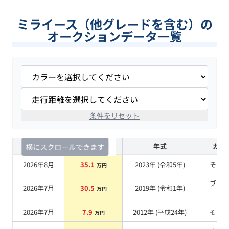
ミライース（他グレードを含む）の
オークションデータ一覧
条件をリセット
査定時期
セルカ実績
年式
カラ
横にスクロールできます
2026年8月
35.1
2023
年 (
令和5年
)
その
万円
ブラ
2026年7月
30.5
2019
年 (
令和1年
)
万円
系
2026年7月
7.9
2012
年 (
平成24年
)
その
万円