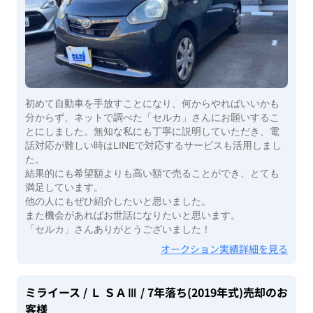
初めて自動車を手放すことになり、何からやればいいかも
分からず、ネットで調べた「セルカ」さんにお願いするこ
とにしました。無知な私にも丁寧に説明していただき、電
話対応が難しい時はLINEで対応するサービスも活用しまし
た。
結果的にも希望額よりも高い額で売ることができ、とても
満足しています。
他の人にもぜひ紹介したいと思いました。
また機会があればお世話になりたいと思います。
「セルカ」さんありがとうございました！
オークション実績詳細を見る
ミライース
/ Ｌ ＳＡⅢ
/ 7年落ち(2019年式)
売却のお
客様