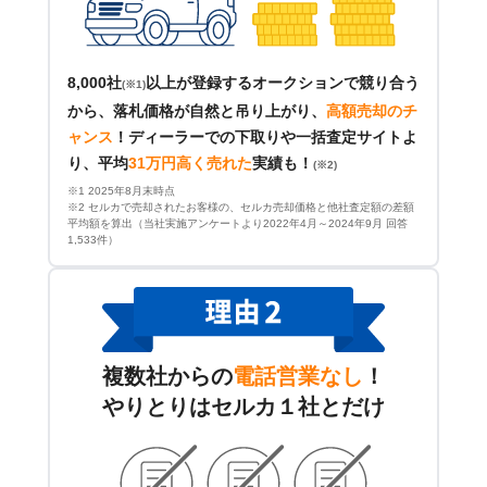
8,000社
以上が登録するオークションで競り合う
(※1)
から、落札価格が自然と吊り上がり、
高額売却のチ
ャンス
！
ディーラーでの下取りや一括査定サイトよ
り、平均
31万円高く売れた
実績も！
(※2)
※1 2025年8月末時点
※2 セルカで売却されたお客様の、セルカ売却価格と他社査定額の差額
平均額を算出（当社実施アンケートより2022年4月～2024年9月 回答
1,533件）
複数社からの
電話営業なし
！
やりとりはセルカ１社とだけ