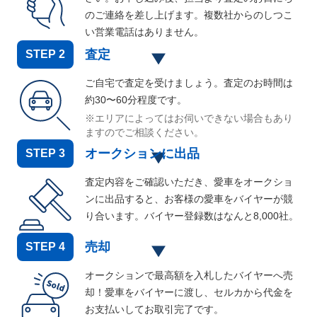
のご連絡を差し上げます。複数社からのしつこ
い営業電話はありません。
査定
STEP
2
ご自宅で査定を受けましょう。査定のお時間は
約30〜60分程度です。
※エリアによってはお伺いできない場合もあり
ますのでご相談ください。
オークションに出品
STEP
3
査定内容をご確認いただき、愛車をオークショ
ンに出品すると、お客様の愛車をバイヤーが競
り合います。バイヤー登録数はなんと
8,000
社。
売却
STEP
4
オークションで最高額を入札したバイヤーへ売
却！愛車をバイヤーに渡し、セルカから代金を
お支払いしてお取引完了です。