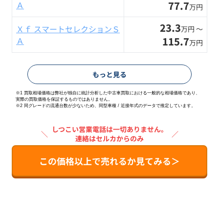
77.7
Ａ
万円
23.3
Ｘｆ スマートセレクションＳ
万円 〜
115.7
Ａ
万円
もっと見る
※1 買取相場価格は弊社が独自に統計分析した中古車買取における一般的な相場価格であり、
実際の買取価格を保証するものではありません。
※2
同グレードの流通台数が少ないため、同型車種 / 近接年式のデータで推定しています。
しつこい営業電話は一切ありません。
＼
／
連絡はセルカからのみ
この価格以上で売れるか見てみる＞