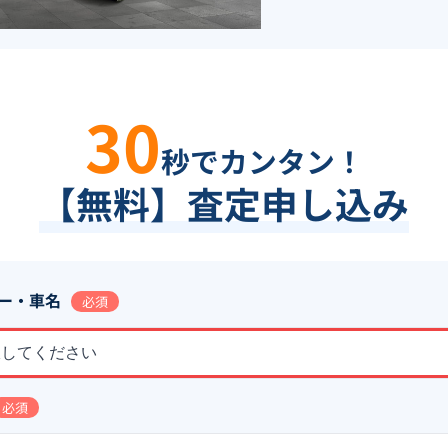
30
秒でカンタン！
【無料】査定申し込み
ー・車名
必須
択してください
必須