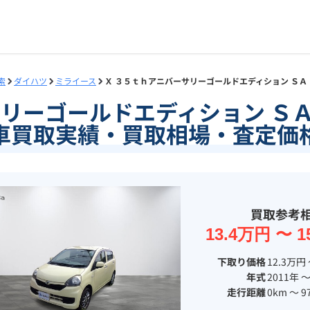
索
ダイハツ
ミライース
Ｘ ３５ｔｈアニバーサリーゴールドエディション ＳＡ
サリーゴールドエディション Ｓ
車買取実績・買取相場・査定価
買取参考
13.4万円 〜 1
下取り価格
12.3万円 
年式
2011年 〜
走行距離
0km 〜 9