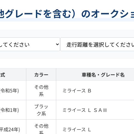
他グレードを含む）のオークシ
年式
カラー
車種名・グレード名
その他
(
令和5年
)
ミライース
Ｂ
系
ブラッ
(
令和1年
)
ミライース
Ｌ ＳＡⅢ
ク
系
その他
平成24年
)
ミライース
Ｌ
系