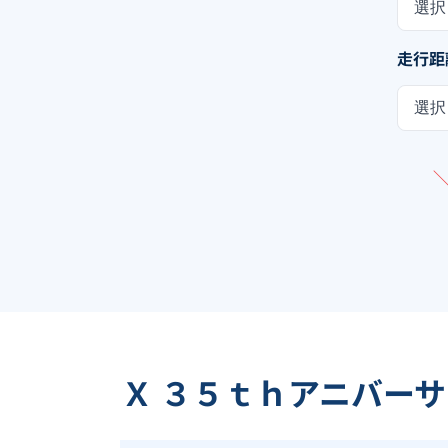
選択
走行距
選択
Ｘ ３５ｔｈアニバー