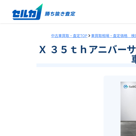
中古車買取・査定TOP
車買取相場・査定価格 検
Ｘ ３５ｔｈアニバー