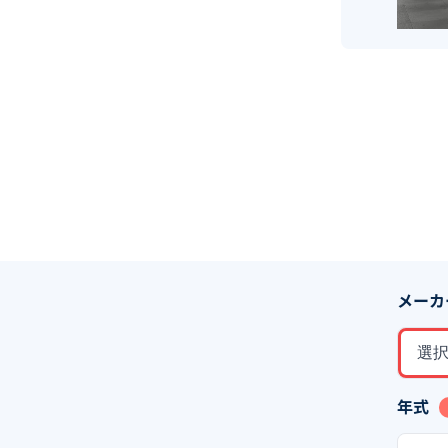
メーカ
選
年式