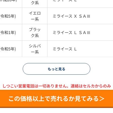
ク
系
イエロ
(
令和5年
)
ミライース
Ｘ ＳＡⅢ
ー
系
ブラッ
(
令和1年
)
ミライース
Ｌ ＳＡⅢ
ク
系
シルバ
(
令和5年
)
ミライース
Ｌ
ー
系
もっと見る
＼
しつこい営業電話は一切ありません。
連絡はセルカからのみ
この価格以上で売れるか見てみる＞