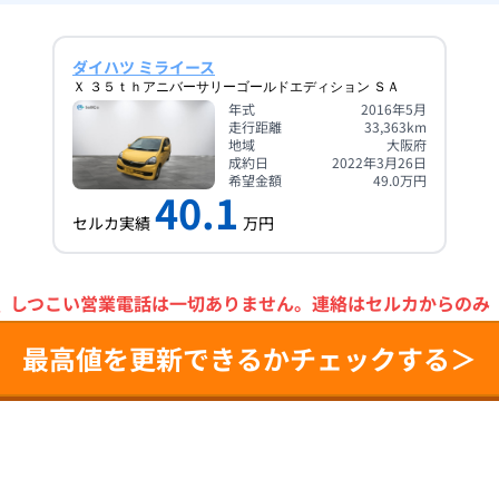
ダイハツ ミライース
Ｘ ３５ｔｈアニバーサリーゴールドエディション ＳＡ
年式
2016年5月
走行距離
33,363
km
地域
大阪府
成約日
2022年3月26日
希望金額
49.0
万円
40.1
セルカ実績
万円
＼
しつこい営業電話は一切ありません。
連絡はセルカからのみ
最高値を更新できるかチェックする＞