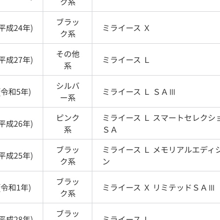
ク
系
ブラッ
平成24年
)
ミライース
Ｘ
ク
系
その他
平成27年
)
ミライース
Ｌ
系
シルバ
(
令和5年
)
ミライース
Ｌ ＳＡⅢ
ー
系
ピンク
ミライース
Ｌ スマートセレクシ
平成26年
)
系
ＳＡ
ブラッ
ミライース
Ｌ メモリアルエディ
平成25年
)
ク
系
ン
ブラッ
(
令和1年
)
ミライース
Ｘ リミテッドＳＡⅢ
ク
系
ブラッ
平成28年
)
ミライース
Ｌ