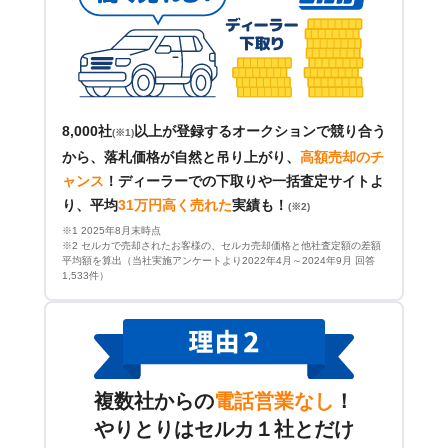
8,000社
以上が登録するオークションで競り合う
(※1)
から、落札価格が自然と吊り上がり、
高額売却のチ
ャンス
！
ディーラーでの下取りや一括査定サイトよ
り、平均
31万円高く売れた
実績も！
(※2)
※1 2025年8月末時点
※2 セルカで売却されたお客様の、セルカ売却価格と他社査定額の差額
平均額を算出（当社実施アンケートより2022年4月～2024年9月 回答
1,533件）
複数社からの
電話営業なし
！
やりとりはセルカ１社とだけ