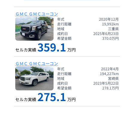
ＧＭＣ ＧＭＣユーコン
年式
2020年12月
走行距離
19,992
km
地域
三重県
成約日
2025年6月23日
希望金額
370.0
万円
359.1
セルカ実績
万円
ＧＭＣ ＧＭＣユーコン
年式
2022年4月
走行距離
194,227
km
地域
宮崎県
成約日
2023年5月22日
希望金額
278.1
万円
275.1
セルカ実績
万円