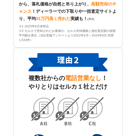
から、落札価格が自然と吊り上がり、
高額売却のチ
ャンス
！
ディーラーでの下取りや一括査定サイトよ
り、平均
31万円高く売れた
実績も！
(※2)
※1 2025年8月末時点
※2 セルカで売却されたお客様の、セルカ売却価格と他社査定額の差額
平均額を算出（当社実施アンケートより2022年4月～2024年9月 回答
1,533件）
複数社からの
電話営業なし
！
やりとりはセルカ１社とだけ