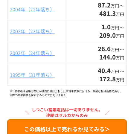
87.2
万円 〜
2004年（22年落ち）
481.3
万円
1.0
万円 〜
2003年（23年落ち）
209.0
万円
26.6
万円 〜
2002年（24年落ち）
144.0
万円
40.4
万円 〜
1995年（31年落ち）
172.8
万円
※1 買取相場価格は弊社が独自に統計分析した中古車買取における一般的な相場価格であり、
実際の買取価格を保証するものではありません。
しつこい営業電話は一切ありません。
＼
／
連絡はセルカからのみ
この価格以上で売れるか見てみる＞