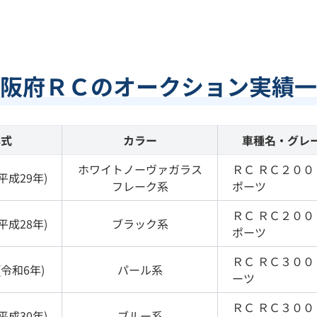
阪府ＲＣのオークション実績一
年式
カラー
車種名・グレ
ホワイトノーヴァガラス
ＲＣ
ＲＣ２００
平成29年
)
フレーク
系
ポーツ
ＲＣ
ＲＣ２００
平成28年
)
ブラック
系
ポーツ
ＲＣ
ＲＣ３００
(
令和6年
)
パール
系
ーツ
ＲＣ
ＲＣ３００
平成30年
)
ブルー
系