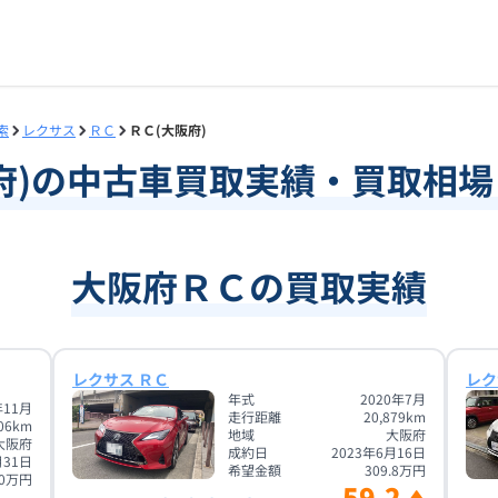
索
レクサス
ＲＣ
ＲＣ(大阪府)
府
)の中古車買取実績・買取相
大阪府ＲＣの買取実績
レクサス ＲＣ
レク
年式
2020年7月
年11月
走行距離
20,879
km
06
km
地域
大阪府
大阪府
成約日
2023年6月16日
月31日
希望金額
309.8
万円
0
万円
59.2