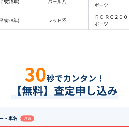
平成26年
)
パール
系
ポーツ
ＲＣ
ＲＣ２００
平成28年
)
レッド
系
ポーツ
30
秒でカンタン！
【無料】査定申し込み
ー・車名
必須