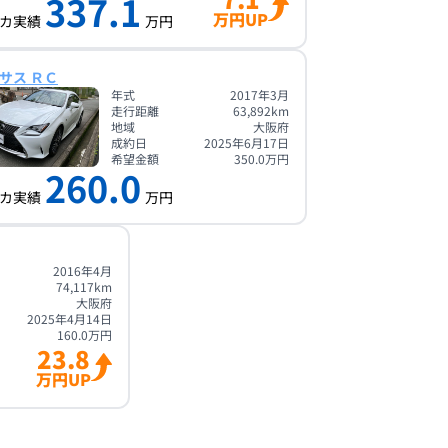
337.1
万円UP
カ実績
万円
サス ＲＣ
年式
2017年3月
走行距離
63,892
km
地域
大阪府
成約日
2025年6月17日
希望金額
350.0
万円
260.0
カ実績
万円
2016年4月
74,117
km
大阪府
2025年4月14日
160.0
万円
23.8
万円UP