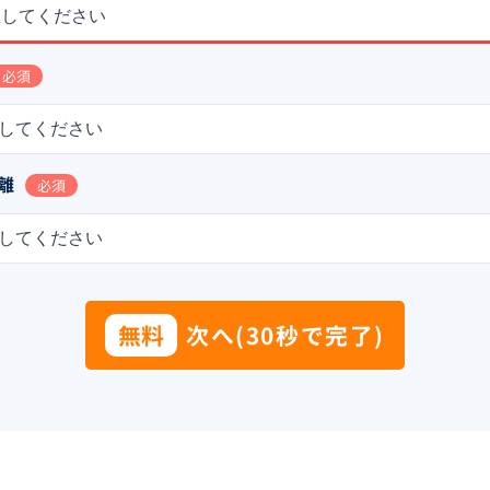
択してください
必須
してください
離
必須
してください
無料
次へ(30秒で完了)