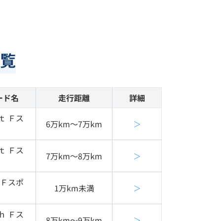
覧
ード名
走行距離
詳細
ｔ Ｆス
6万km〜7万km
＞
ｔ Ｆス
7万km〜8万km
＞
 Ｆスポ
1万km未満
＞
ｈ Ｆス
8万km〜9万km
＞