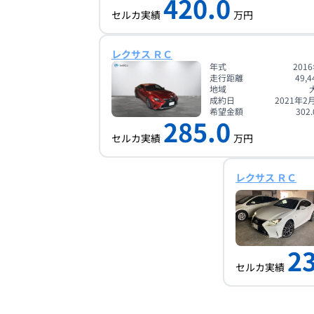
420.0
セルカ実績
万円
レクサス ＲＣ
年式
201
走行距離
49,4
地域
成約日
2021年2
希望金額
302.
285.0
セルカ実績
万円
レクサス ＲＣ
2
セルカ実績