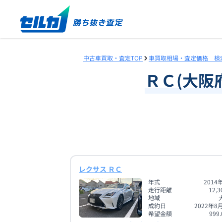
中古車買取・査定TOP
車買取相場・査定価格 検
ＲＣ
(
大阪
レクサス ＲＣ
年式
2014
走行距離
12,3
地域
成約日
2022年8
希望金額
999.