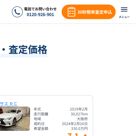
電話でお問い合わせ
30秒簡単査定申込
0120-926-901
メニュー
場・査定価格
サス ＲＣ
年式
2019年2月
走行距離
30,027
km
地域
大阪府
成約日
2024年2月26日
希望金額
330.0
万円
7.1