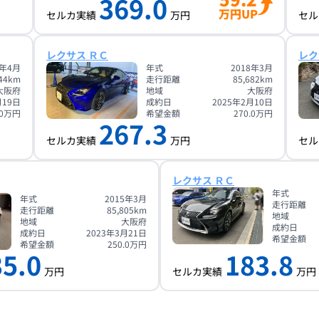
369.0
万円UP
セルカ実績
万円
セル
レクサス ＲＣ
レク
6年4月
年式
2018年3月
44
km
走行距離
85,682
km
大阪府
地域
大阪府
月19日
成約日
2025年2月10日
0
万円
希望金額
270.0
万円
267.3
セルカ実績
万円
セル
レクサス ＲＣ
年式
年式
2015年3月
走行距離
走行距離
85,805
km
地域
地域
大阪府
成約日
成約日
2023年3月21日
希望金額
希望金額
250.0
万円
35.0
183.8
万円
セルカ実績
万円