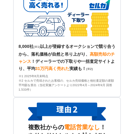
8,000社
以上が登録するオークションで競り合う
(※1)
から、落札価格が自然と吊り上がり、
高額売却のチ
ャンス
！
ディーラーでの下取りや一括査定サイトよ
り、平均
31万円高く売れた
実績も！
(※2)
※1 2025年8月末時点
※2 セルカで売却されたお客様の、セルカ売却価格と他社査定額の差額
平均額を算出（当社実施アンケートより2022年4月～2024年9月 回答
1,533件）
複数社からの
電話営業なし
！