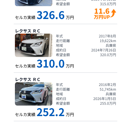
希望金額
315.0
万円
11.6
326.6
万円UP
セルカ実績
万円
レクサス
ＲＣ
年式
2017年8月
走行距離
19,622
km
地域
兵庫県
成約日
2024年7月26日
希望金額
320.0
万円
310.0
セルカ実績
万円
レクサス
ＲＣ
年式
2016年2月
走行距離
51,745
km
地域
兵庫県
成約日
2026年1月5日
希望金額
255.0
万円
252.2
セルカ実績
万円