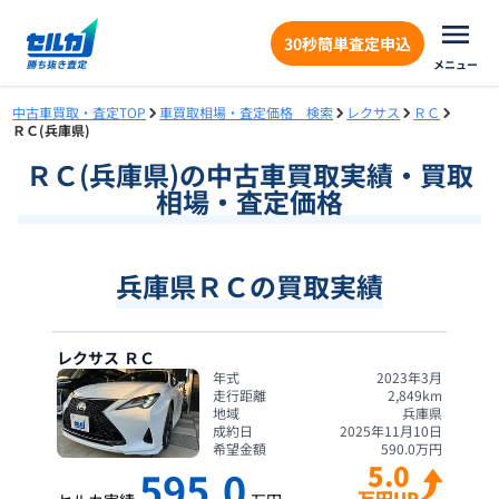
30秒簡単査定申込
メニュー
中古車買取・査定TOP
車買取相場・査定価格 検索
レクサス
ＲＣ
ＲＣ(兵庫県)
ＲＣ
(
兵庫県
)の中古車買取実績・買取
相場・査定価格
兵庫県ＲＣの買取実績
レクサス
ＲＣ
年式
2023年3月
走行距離
2,849
km
地域
兵庫県
成約日
2025年11月10日
希望金額
590.0
万円
5.0
595.0
万円UP