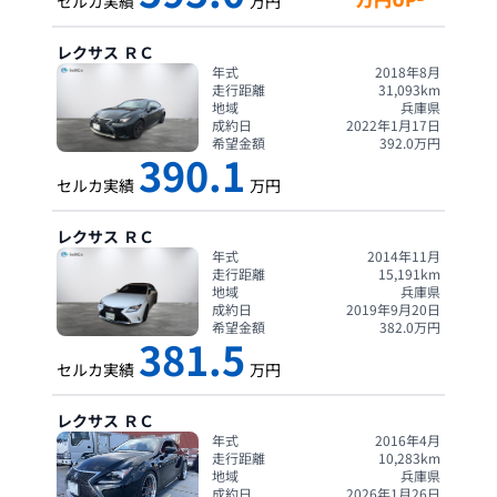
セルカ実績
万円
レクサス
ＲＣ
年式
2018年8月
走行距離
31,093
km
地域
兵庫県
成約日
2022年1月17日
希望金額
392.0
万円
390.1
セルカ実績
万円
レクサス
ＲＣ
年式
2014年11月
走行距離
15,191
km
地域
兵庫県
成約日
2019年9月20日
希望金額
382.0
万円
381.5
セルカ実績
万円
レクサス
ＲＣ
年式
2016年4月
走行距離
10,283
km
地域
兵庫県
成約日
2026年1月26日