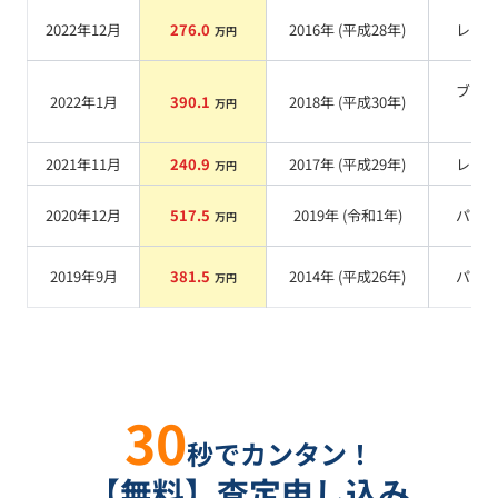
2022年12月
276.0
2016
年 (
平成28年
)
レッ
万円
ブラ
2022年1月
390.1
2018
年 (
平成30年
)
万円
系
2021年11月
240.9
2017
年 (
平成29年
)
レッ
万円
2020年12月
517.5
2019
年 (
令和1年
)
パー
万円
2019年9月
381.5
2014
年 (
平成26年
)
パー
万円
30
秒でカンタン！
【無料】査定申し込み