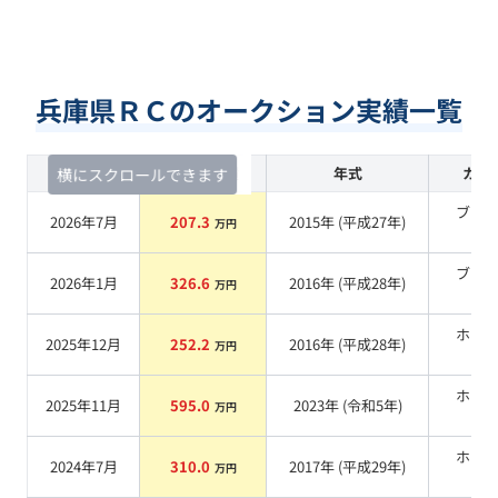
兵庫県ＲＣのオークション実績一覧
査定時期
セルカ実績
年式
カラ
横にスクロールできます
ブラ
2026年7月
207.3
2015
年 (
平成27年
)
万円
系
ブラ
2026年1月
326.6
2016
年 (
平成28年
)
万円
系
ホワ
2025年12月
252.2
2016
年 (
平成28年
)
万円
系
ホワ
2025年11月
595.0
2023
年 (
令和5年
)
万円
系
ホワ
2024年7月
310.0
2017
年 (
平成29年
)
万円
系