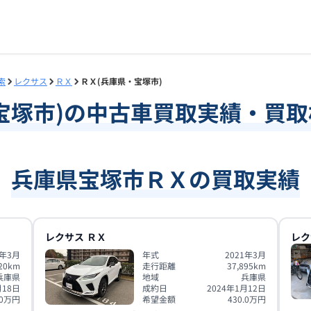
索
レクサス
ＲＸ
ＲＸ(兵庫県・宝塚市)
宝塚市
)の中古車買取実績・買
兵庫県宝塚市ＲＸの買取実績
レクサス
ＲＸ
レク
1年3月
年式
2021年3月
20
km
走行距離
37,895
km
兵庫県
地域
兵庫県
月18日
成約日
2024年1月12日
0
万円
希望金額
430.0
万円