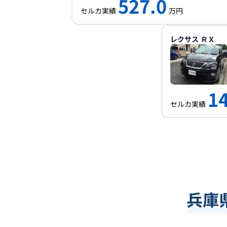
527.0
セルカ実績
万円
レクサス
ＲＸ
1
セルカ実績
兵庫