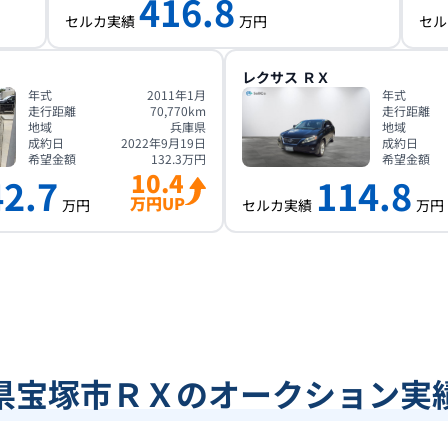
416.8
セルカ実績
万円
セル
レクサス
ＲＸ
年式
2011年1月
年式
走行距離
70,770
km
走行距離
地域
兵庫県
地域
成約日
2022年9月19日
成約日
希望金額
132.3
万円
希望金額
10.4
42.7
114.8
万円UP
万円
セルカ実績
万円
県宝塚市ＲＸのオークション実