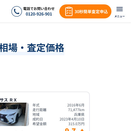
電話でお問い合わせ
30秒簡単査定申込
0120-926-901
メニュー
取相場・査定価格
サス
ＲＸ
年式
2016年6月
走行距離
71,477
km
地域
兵庫県
成約日
2023年4月10日
希望金額
315.0
万円
9.7