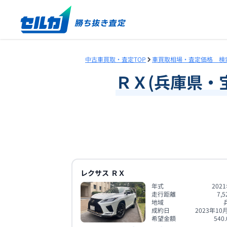
中古車買取・査定TOP
車買取相場・査定価格 検
ＲＸ
(
兵庫県
・
レクサス
ＲＸ
年式
202
走行距離
7,5
地域
成約日
2023年10
希望金額
540.