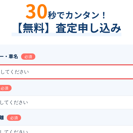
30
秒でカンタン！
【無料】査定申し込み
ー・車名
必須
択してください
必須
してください
離
必須
してください