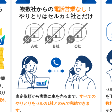
ら
複数社からの
電話営業なし
！
やりとりはセルカ１社とだけ
で競
り、
セ
取り
査定依頼から実際に車を売るまで、
すべての
を
売れ
やりとりをセルカ1社とのみで完結できま
数
す
。
そ