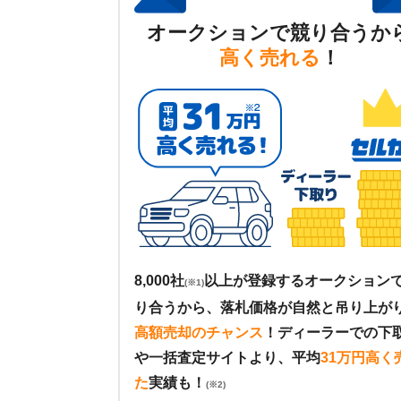
オークションで競り合うか
高く売れる
！
8,000社
以上が登録するオークション
(※1)
り合うから、落札価格が自然と吊り上が
高額売却のチャンス
！
ディーラーでの下
や一括査定サイトより、平均
31万円高く
た
実績も！
(※2)