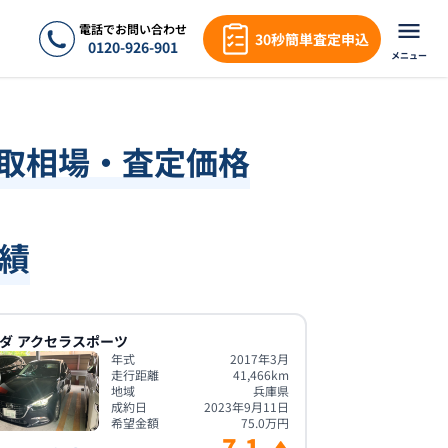
電話でお問い合わせ
30秒簡単査定申込
0120-926-901
メニュー
買取相場・査定価格
績
ダ
アクセラスポーツ
年式
2017年3月
走行距離
41,466
km
地域
兵庫県
成約日
2023年9月11日
希望金額
75.0
万円
7.1