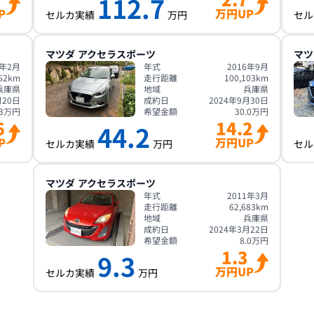
112.7
P
万円UP
セルカ実績
万円
セル
マツダ
アクセラスポーツ
マツ
7年2月
年式
2016年9月
62
km
走行距離
100,103
km
兵庫県
地域
兵庫県
月20日
成約日
2024年9月30日
3
万円
希望金額
30.0
万円
6
14.2
44.2
P
万円UP
セルカ実績
万円
セル
マツダ
アクセラスポーツ
年式
2011年3月
走行距離
62,683
km
地域
兵庫県
成約日
2024年3月22日
希望金額
8.0
万円
1.3
9.3
万円UP
セルカ実績
万円