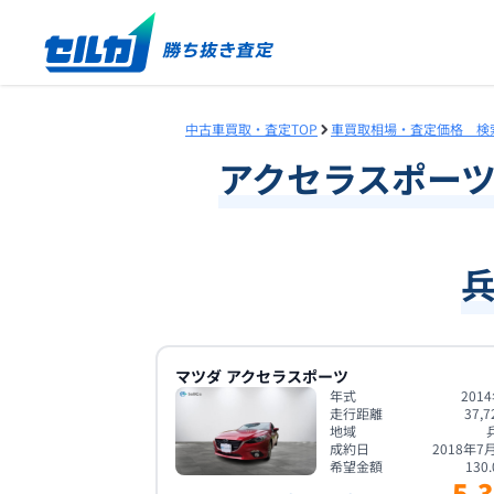
中古車買取・査定TOP
車買取相場・査定価格 検
アクセラスポー
マツダ
アクセラスポーツ
年式
201
走行距離
37,7
地域
成約日
2018年7
希望金額
130.
5.3