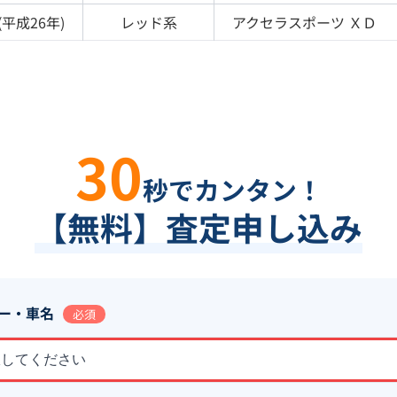
(
平成26年
)
レッド
系
アクセラスポーツ
ＸＤ
30
秒でカンタン！
【無料】査定申し込み
ー・車名
必須
択してください