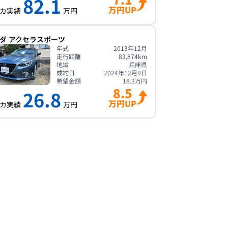
82.1
万円UP
カ実績
万円
ダ
アクセラスポーツ
年式
2013年12月
走行距離
83,874
km
地域
兵庫県
成約日
2024年12月9日
希望金額
18.3
万円
8.5
26.8
万円UP
カ実績
万円