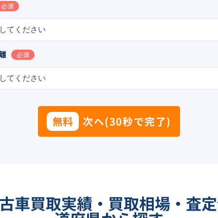
必須
してください
離
必須
してください
無料
次へ(30秒で完了)
中古車買取実績・買取相場・査定