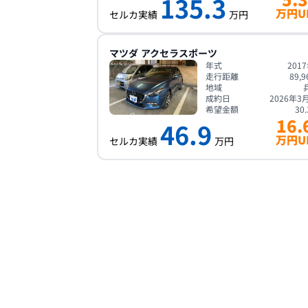
135.3
万円U
セルカ実績
万円
マツダ
アクセラスポーツ
年式
201
走行距離
89,9
地域
成約日
2026年3
希望金額
30.
16.
46.9
万円U
セルカ実績
万円