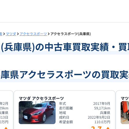
索
マツダ
アクセラスポーツ
アクセラスポーツ(兵庫県)
ツ
(
兵庫県
)の中古車買取実績・
兵庫県アクセラスポーツの買取実
マツダ
アクセラスポーツ
マツ
4年2月
年式
2017年9月
29
km
走行距離
59,171
km
兵庫県
地域
兵庫県
月13日
成約日
2022年9月2日
0
万円
希望金額
110.0
万円
2.7