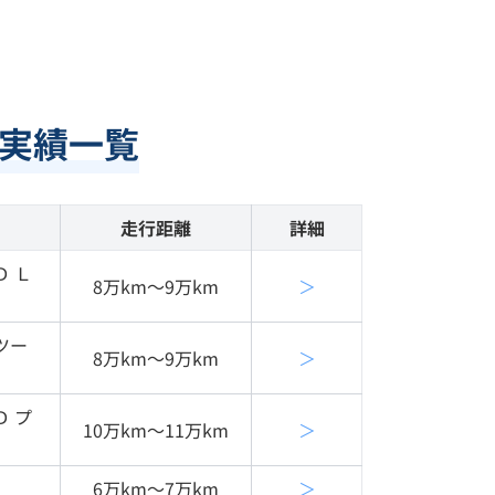
実績一覧
走行距離
詳細
Ｄ Ｌ
8万km〜9万km
＞
ツー
8万km〜9万km
＞
Ｄ プ
10万km〜11万km
＞
6万km〜7万km
＞