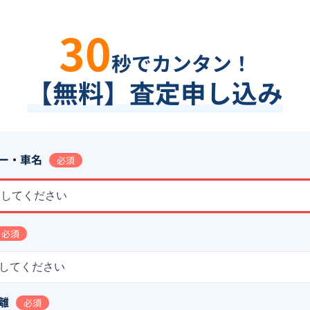
30
秒でカンタン！
【無料】査定申し込み
ー・車名
必須
択してください
必須
してください
離
必須