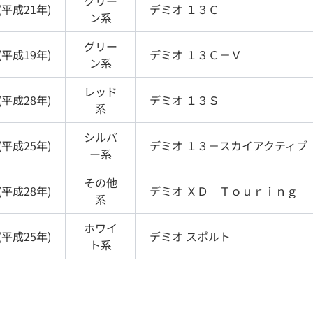
グリー
(
平成21年
)
デミオ
１３Ｃ
ン
系
グリー
(
平成19年
)
デミオ
１３Ｃ－Ｖ
ン
系
レッド
(
平成28年
)
デミオ
１３Ｓ
系
シルバ
(
平成25年
)
デミオ
１３－スカイアクティブ
ー
系
その他
(
平成28年
)
デミオ
ＸＤ Ｔｏｕｒｉｎｇ
系
ホワイ
(
平成25年
)
デミオ
スポルト
ト
系