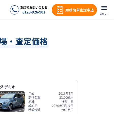
電話でお問い合わせ
30秒簡単査定申込
0120-926-901
メニュー
相場・査定価格
ダ
デミオ
年式
2016年7月
走行距離
33,000
km
地域
神奈川県
成約日
2026年7月17日
希望金額
70.0
万円