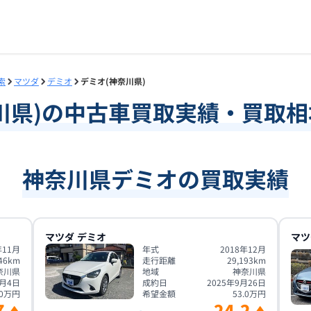
索
マツダ
デミオ
デミオ(神奈川県)
川県
)の中古車買取実績・買取
神奈川県デミオの買取実績
マツダ
デミオ
マツ
年11月
年式
2018年12月
46
km
走行距離
29,193
km
奈川県
地域
神奈川県
2月4日
成約日
2025年9月26日
0
万円
希望金額
53.0
万円
7
24.2