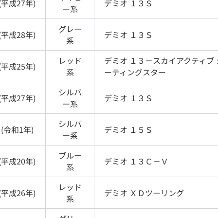
(
平成27年
)
デミオ
１３Ｓ
ー
系
グレー
(
平成28年
)
デミオ
１３Ｓ
系
レッド
デミオ
１３－スカイアクティブ 
(
平成25年
)
系
ーティングスター
シルバ
(
平成27年
)
デミオ
１３Ｓ
ー
系
シルバ
(
令和1年
)
デミオ
１５Ｓ
ー
系
ブルー
(
平成20年
)
デミオ
１３Ｃ－Ｖ
系
レッド
(
平成26年
)
デミオ
ＸＤツーリング
系