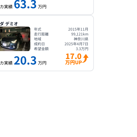
63.3
カ実績
万円
ダ
デミオ
年式
2015年11月
走行距離
99,121
km
地域
神奈川県
成約日
2025年4月7日
希望金額
3.3
万円
17.0
20.3
万円UP
カ実績
万円