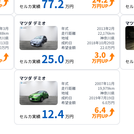
77.2
P
万円UP
セルカ実績
万円
セル
マツダ
デミオ
マツ
7年3月
年式
2013年2月
48
km
走行距離
22,176
km
奈川県
地域
神奈川県
月13日
成約日
2018年10月29日
0
万円
希望金額
22.0
万円
3.0
25.0
P
万円UP
セルカ実績
万円
セル
マツダ
デミオ
年式
2007年11月
走行距離
19,979
km
地域
神奈川県
成約日
2019年7月19日
希望金額
6.0
万円
6.4
12.4
万円UP
セルカ実績
万円