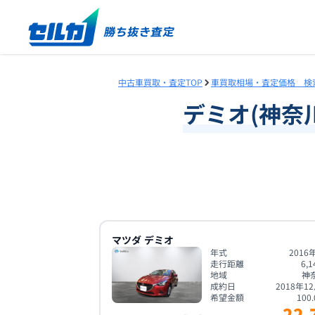
中古車買取・査定TOP
車買取相場・査定価格 検
デミオ
(
神奈
マツダ
デミオ
年式
2016
走行距離
6,1
地域
神
成約日
2018年1
希望金額
100.
22.