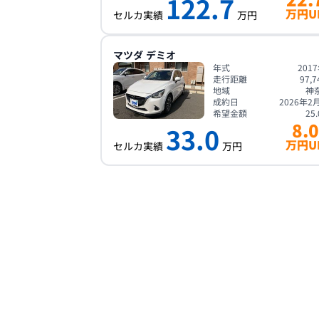
122.7
万円U
セルカ実績
万円
マツダ
デミオ
年式
201
走行距離
97,7
地域
神
成約日
2026年2
希望金額
25.
8.0
33.0
万円U
セルカ実績
万円