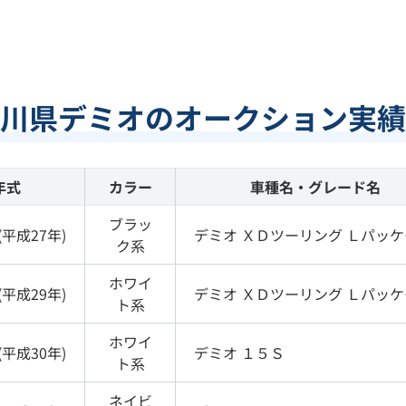
川県デミオのオークション実績
年式
カラー
車種名・グレード名
ブラッ
(
平成27年
)
デミオ
ＸＤツーリング Ｌパッケ
ク
系
ホワイ
(
平成29年
)
デミオ
ＸＤツーリング Ｌパッケ
ト
系
ホワイ
(
平成30年
)
デミオ
１５Ｓ
ト
系
ネイビ