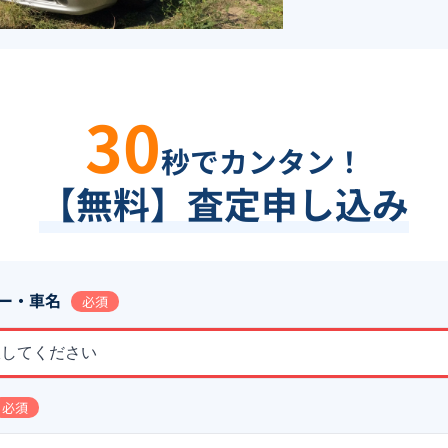
30
秒でカンタン！
【無料】査定申し込み
ー・車名
必須
択してください
必須