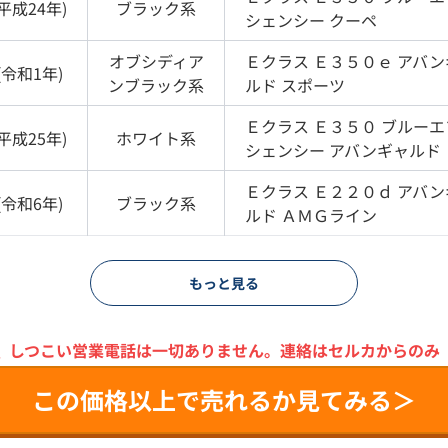
平成24年
)
ブラック
系
シェンシー クーペ
オブシディア
Ｅクラス
Ｅ３５０ｅ アバン
(
令和1年
)
ンブラック
系
ルド スポーツ
Ｅクラス
Ｅ３５０ ブルーエ
平成25年
)
ホワイト
系
シェンシー アバンギャルド
Ｅクラス
Ｅ２２０ｄ アバン
(
令和6年
)
ブラック
系
ルド ＡＭＧライン
もっと見る
＼
しつこい営業電話は一切ありません。
連絡はセルカからのみ
この価格以上で売れるか見てみる＞