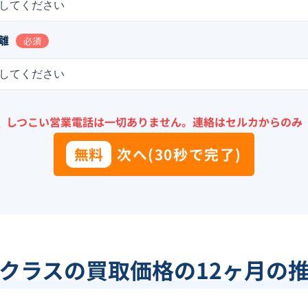
してください
離
必須
してください
＼
しつこい営業電話は一切ありません。
連絡はセルカからのみ
無料
次へ(30秒で完了)
クラス
の買取価格の12ヶ月の