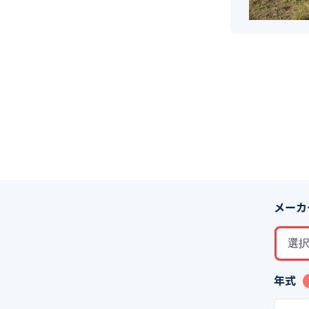
メーカ
選
年式