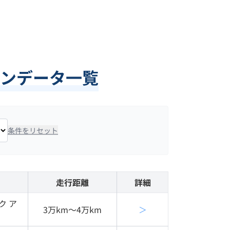
ンデータ一覧
条件をリセット
走行距離
詳細
ク ア
3万km〜4万km
＞