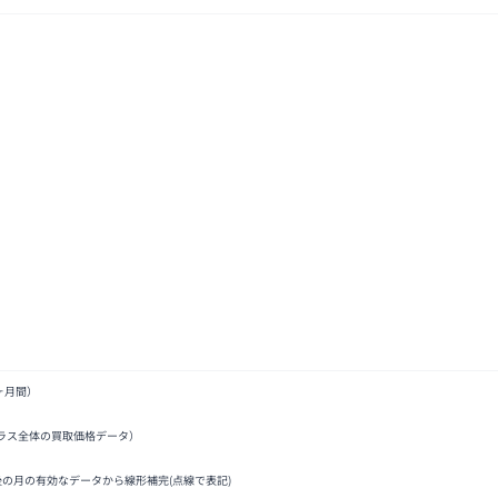
ヶ月間）
ラス全体の買取価格データ）
後の月の有効なデータから線形補完(点線で表記)