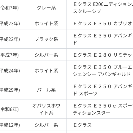
Ｅクラス
E200エディショ
(
令和7年
)
グレー
系
スクルーシブ
平成23年
)
ホワイト
系
Ｅクラス
Ｅ３５０ カブリオ
Ｅクラス
Ｅ３５０ アバンギ
平成22年
)
ブラック
系
ド
(
平成7年
)
シルバー
系
Ｅクラス
Ｅ２８０ リミテッ
Ｅクラス
Ｅ３５０ ブルーエ
平成24年
)
ホワイト
系
シェンシー アバンギャルド
Ｅクラス
Ｅ２５０ アバンギ
平成29年
)
パール
系
ド スポーツ
オパリスホワ
Ｅクラス
Ｅ３５０ｅ スポー
(
令和6年
)
イト
系
ディションスター
平成12年
)
シルバー
系
Ｅクラス