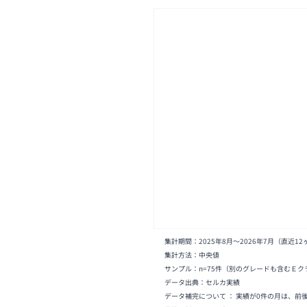
集計期間：
2025年8月
〜
2026年7月
（直近12
集計方法：中央値
サンプル：n=
75
件
（別のグレードも含むＥク
データ出典：セルカ実績
データ補完について ： 実績が0件の月は、前