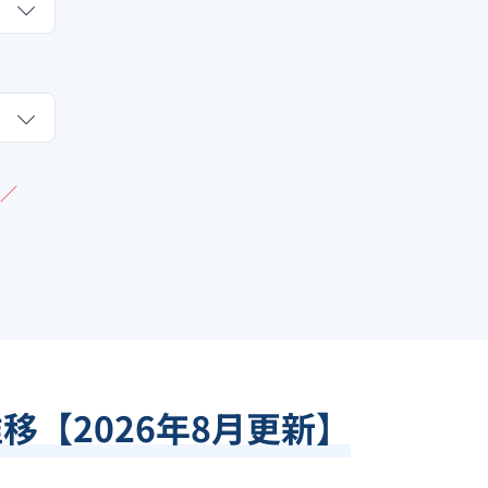
／
推移【
2026
年
8
月更新】