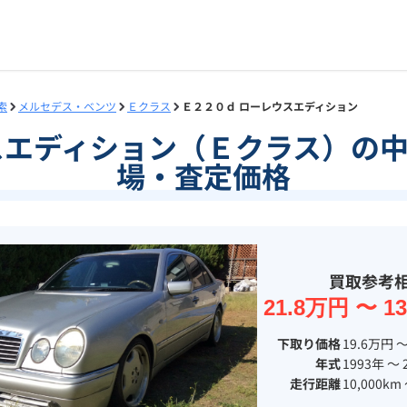
索
メルセデス・ベンツ
Ｅクラス
Ｅ２２０ｄ ローレウスエディション
スエディション（Ｅクラス）の
場・査定価格
買取参考
21.8万円 〜 1
下取り価格
19.6万円 〜
年式
1993年 〜 
走行距離
10,000km