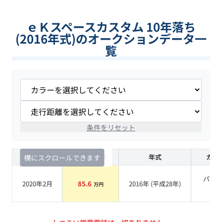
ｅＫスペースカスタム 10年落ち
(2016年式)のオークションデータ一
覧
条件をリセット
査定時期
セルカ実績
年式
カラ
横にスクロールできます
パー
2020年2月
85.6
2016
年 (
平成28年
)
万円
系