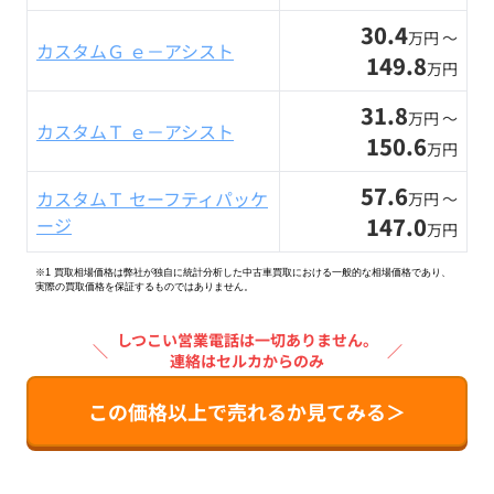
30.4
万円 〜
カスタムＧ ｅ－アシスト
149.8
万円
31.8
万円 〜
カスタムＴ ｅ－アシスト
150.6
万円
57.6
カスタムＴ セーフティパッケ
万円 〜
147.0
ージ
万円
※1 買取相場価格は弊社が独自に統計分析した中古車買取における一般的な相場価格であり、
実際の買取価格を保証するものではありません。
しつこい営業電話は一切ありません。
＼
／
連絡はセルカからのみ
この価格以上で売れるか見てみる＞