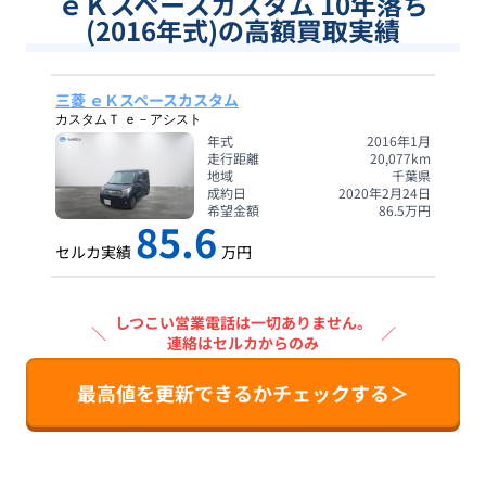
ｅＫスペースカスタム 10年落ち
(2016年式)の高額買取実績
三菱 ｅＫスペースカスタム
カスタムＴ ｅ－アシスト
年式
2016年1月
走行距離
20,077
km
地域
千葉県
成約日
2020年2月24日
希望金額
86.5
万円
85.6
セルカ実績
万円
しつこい営業電話は一切ありません。
＼
／
連絡はセルカからのみ
最高値を更新できるかチェックする＞