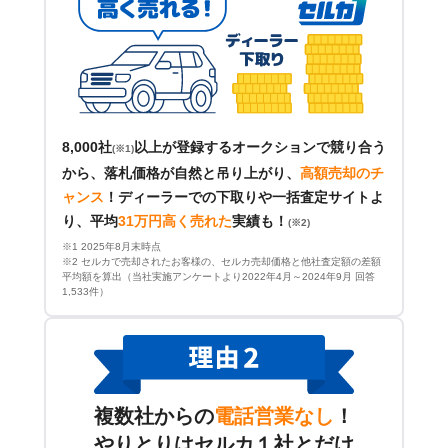
8,000社
以上が登録するオークションで競り合う
(※1)
から、落札価格が自然と吊り上がり、
高額売却のチ
ャンス
！
ディーラーでの下取りや一括査定サイトよ
り、平均
31万円高く売れた
実績も！
(※2)
※1 2025年8月末時点
※2 セルカで売却されたお客様の、セルカ売却価格と他社査定額の差額
平均額を算出（当社実施アンケートより2022年4月～2024年9月 回答
1,533件）
複数社からの
電話営業なし
！
やりとりはセルカ１社とだけ