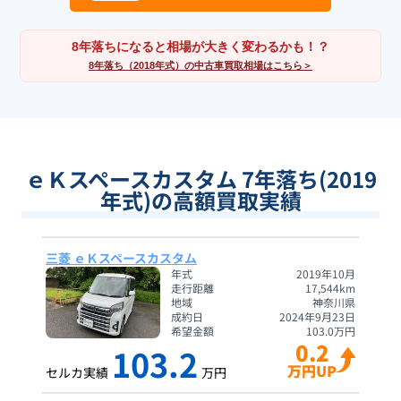
8年落ちになると相場が大きく変わるかも！？
8年落ち（2018年式）の中古車買取相場はこちら＞
ｅＫスペースカスタム 7年落ち(2019
年式)の高額買取実績
三菱 ｅＫスペースカスタム
年式
2019年10月
走行距離
17,544
km
地域
神奈川県
成約日
2024年9月23日
希望金額
103.0
万円
0.2
103.2
万円UP
セルカ実績
万円