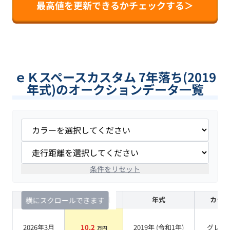
最高値を更新できるかチェックする＞
ｅＫスペースカスタム 7年落ち(2019
年式)のオークションデータ一覧
条件をリセット
査定時期
セルカ実績
年式
カラー
横にスクロールできます
2026年3月
10.2
2019
年 (
令和1年
)
グレー
万円