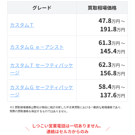
グレード
買取相場価格
47.8
万円 〜
カスタムＴ
191.8
万円
61.3
万円 〜
カスタムＧ ｅ－アシスト
145.4
万円
62.3
カスタムＴ セーフティパッケ
万円 〜
156.8
ージ
万円
58.4
カスタムＧ セーフティパッケ
万円 〜
137.6
ージ
万円
※1 買取相場価格は弊社が独自に統計分析した中古車買取における一般的な相場価格であり、
実際の買取価格を保証するものではありません。
しつこい営業電話は一切ありません。
＼
／
連絡はセルカからのみ