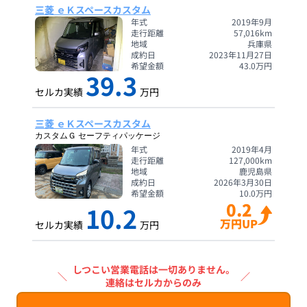
三菱 ｅＫスペースカスタム
年式
2019年9月
走行距離
57,016
km
地域
兵庫県
成約日
2023年11月27日
希望金額
43.0
万円
39.3
セルカ実績
万円
三菱 ｅＫスペースカスタム
カスタムＧ セーフティパッケージ
年式
2019年4月
走行距離
127,000
km
地域
鹿児島県
成約日
2026年3月30日
希望金額
10.0
万円
0.2
10.2
万円UP
セルカ実績
万円
しつこい営業電話は一切ありません。
＼
／
連絡はセルカからのみ