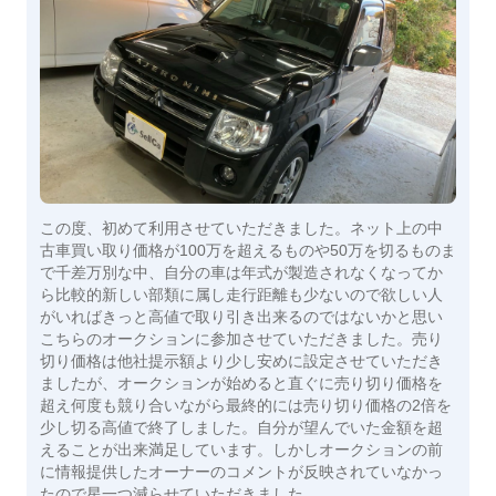
この度、初めて利用させていただきました。ネット上の中
古車買い取り価格が100万を超えるものや50万を切るものま
で千差万別な中、自分の車は年式が製造されなくなってか
ら比較的新しい部類に属し走行距離も少ないので欲しい人
がいればきっと高値で取り引き出来るのではないかと思い
こちらのオークションに参加させていただきました。売り
切り価格は他社提示額より少し安めに設定させていただき
ましたが、オークションが始めると直ぐに売り切り価格を
超え何度も競り合いながら最終的には売り切り価格の2倍を
少し切る高値で終了しました。自分が望んでいた金額を超
えることが出来満足しています。しかしオークションの前
に情報提供したオーナーのコメントが反映されていなかっ
たので星一つ減らせていただきました。