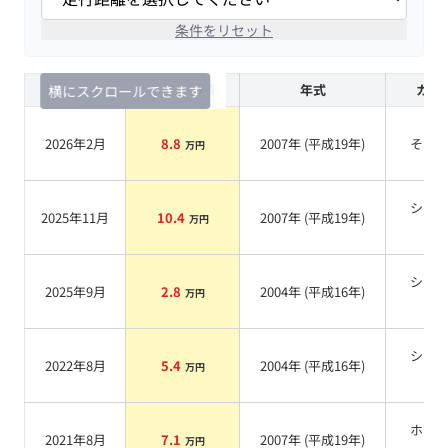
条件をリセット
査定時期
セルカ実績
年式
カラ
横にスクロールできます
2026年2月
8.8
2007
年 (
平成19年
)
その
万円
シル
2025年11月
10.4
2007
年 (
平成19年
)
万円
系
シル
2025年9月
2.8
2004
年 (
平成16年
)
万円
系
シル
2022年8月
5.4
2004
年 (
平成16年
)
万円
系
ホワ
2021年8月
7.1
2007
年 (
平成19年
)
万円