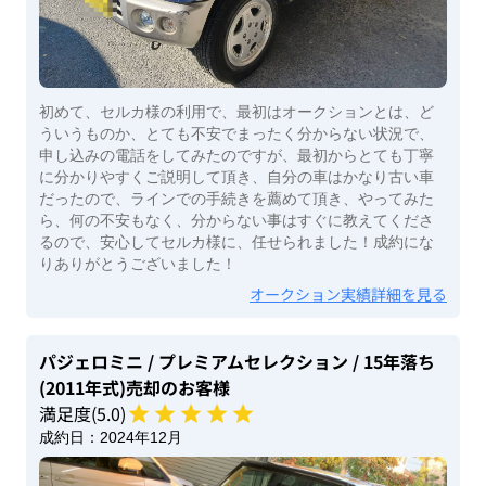
初めて、セルカ様の利用で、最初はオークションとは、ど
ういうものか、とても不安でまったく分からない状況で、
申し込みの電話をしてみたのですが、最初からとても丁寧
に分かりやすくご説明して頂き、自分の車はかなり古い車
だったので、ラインでの手続きを薦めて頂き、やってみた
ら、何の不安もなく、分からない事はすぐに教えてくださ
るので、安心してセルカ様に、任せられました！成約にな
りありがとうございました！
オークション実績詳細を見る
パジェロミニ
/ プレミアムセレクション
/ 15年落ち
(2011年式)
売却のお客様
満足度(
5
.0)
成約日：
2024年12月