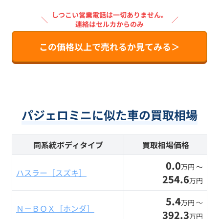
しつこい営業電話は一切ありません。
＼
／
連絡はセルカからのみ
この価格以上で売れるか見てみる＞
パジェロミニに似た車の買取相場
同系統ボディタイプ
買取相場価格
0.0
万円 〜
ハスラー［スズキ］
254.6
万円
5.4
万円 〜
Ｎ－ＢＯＸ［ホンダ］
392.3
万円