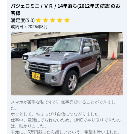
パジェロミニ
/ ＶＲ
/ 14年落ち(2012年式)
売却のお
客様
満足度(
5
.0)
成約日：
2025年8月
スマホが苦手な私ですが、無事売却することができまし
た。
ホッとして、ちょっぴり自信につながりました。
仕事中、電話にでられないため、LINEでやり取りできたの
は、助かりました。
手元に、5万円残ったら嬉しいという、希望も叶いました。