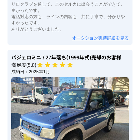
リロクラブを通して、このセルカに出会うことができて、
良かったです。
電話対応の方も、ラインの内容も、共に丁寧で、分かりや
すかったです。
ありがとうございました。
オークション実績詳細を見る
パジェロミニ
/ 27年落ち(1999年式)
売却のお客様
満足度(
5
.0)
成約日：
2025年1月