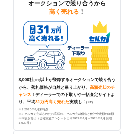
オークションで競り合うから
高く売れる
！
8,000社
以上が登録するオークションで競り合う
(※1)
から、落札価格が自然と吊り上がり、
高額売却のチ
ャンス
！
ディーラーでの下取りや一括査定サイトよ
り、平均
31万円高く売れた
実績も！
(※2)
※1 2025年8月末時点
※2 セルカで売却されたお客様の、セルカ売却価格と他社査定額の差額
平均額を算出（当社実施アンケートより2022年4月～2024年9月 回答
1,533件）