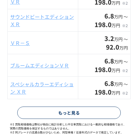
198.0
ＶＲ
万円
※2
6.8
サウンドビートエディション
万円 〜
198.0
ＸＲ
万円
※2
3.2
万円 〜
ＶＲ－Ｓ
92.0
万円
6.8
万円 〜
ブルームエディションＶＲ
198.0
万円
※2
6.8
スペシャルカラーエディショ
万円 〜
198.0
ン ＸＲ
万円
※2
もっと見る
※1 買取相場価格は弊社が独自に統計分析した中古車買取における一般的な相場価格であり、
実際の買取価格を保証するものではありません。
※2
同グレードの流通台数が少ないため、同型車種 / 近接年式のデータで推定しています。