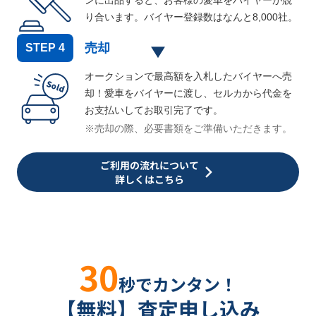
ンに出品すると、お客様の愛車をバイヤーが競
り合います。バイヤー登録数はなんと
8,000
社。
売却
STEP
4
オークションで最高額を入札したバイヤーへ売
却！愛車をバイヤーに渡し、セルカから代金を
お支払いしてお取引完了です。
※売却の際、必要書類をご準備いただきます。
ご利用の流れについて
詳しくはこちら
30
秒でカンタン！
【無料】査定申し込み