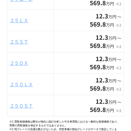
569.8
万円
※2
12.3
万円 〜
３５ＬＸ
569.8
万円
※2
12.3
万円 〜
２５ＳＴ
569.8
万円
※2
12.3
万円 〜
２５ＤＸ
569.8
万円
※2
12.3
万円 〜
２５０ＬＸ
569.8
万円
※2
12.3
万円 〜
２５０ＳＴ
569.8
万円
※2
※1 買取相場価格は弊社が独自に統計分析した中古車買取における一般的な相場価格であり、
実際の買取価格を保証するものではありません。
※2
同グレードの流通台数が少ないため、同型車種の類似グレードのデータで推定していま