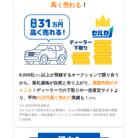
高く売れる
！
8,000社
以上が登録するオークションで競り合う
(※1)
から、落札価格が自然と吊り上がり、
高額売却のチ
ャンス
！
ディーラーでの下取りや一括査定サイトよ
り、平均
31万円高く売れた
実績も！
(※2)
※1 2025年8月末時点
※2 セルカで売却されたお客様の、セルカ売却価格と他社査定額の差額
平均額を算出（当社実施アンケートより2022年4月～2024年9月 回答
1,533件）