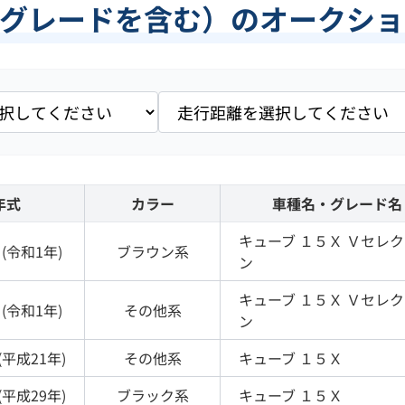
他グレードを含む）のオークショ
年式
カラー
車種名・グレード名
キューブ
１５Ｘ Ｖセレ
(
令和1年
)
ブラウン
系
ン
キューブ
１５Ｘ Ｖセレ
(
令和1年
)
その他
系
ン
(
平成21年
)
その他
系
キューブ
１５Ｘ
(
平成29年
)
ブラック
系
キューブ
１５Ｘ