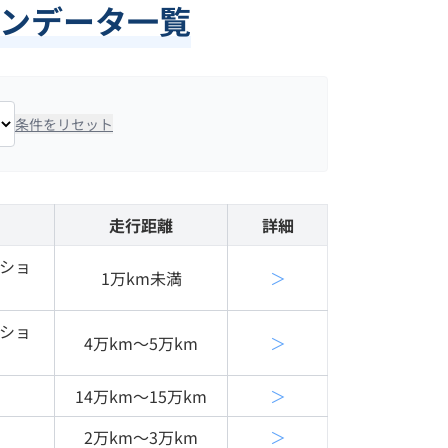
ンデータ一覧
条件をリセット
走行距離
詳細
クショ
1万km未満
＞
クショ
4万km〜5万km
＞
14万km〜15万km
＞
2万km〜3万km
＞