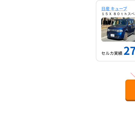
日産 キューブ
１５Ｘ ８０ｔｈス
27
セルカ実績