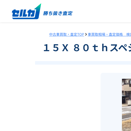
中古車買取・査定TOP
車買取相場・査定価格 検
１５Ｘ ８０ｔｈス