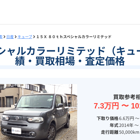
索
日産
キューブ
１５Ｘ ８０ｔｈスペシャルカラーリミテッド
ペシャルカラーリミテッド（キュ
績・買取相場・査定価格
買取参考
7.3万円 〜 1
下取り価格
6.6万円 〜
年式
2014年 〜
走行距離
50,000km