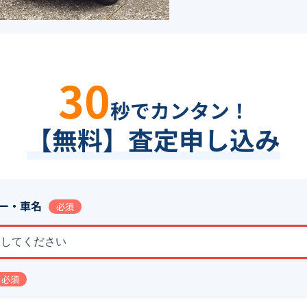
30
秒でカンタン！
【無料】査定申し込み
ー・車名
必須
択してください
必須