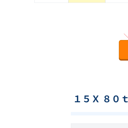
１５Ｘ ８０