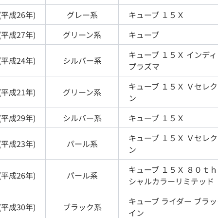
(
平成26年
)
グレー
系
キューブ
１５Ｘ
(
平成27年
)
グリーン
系
キューブ
キューブ
１５Ｘ インデ
(
平成24年
)
シルバー
系
プラズマ
キューブ
１５Ｘ Ｖセレ
(
平成21年
)
グリーン
系
ン
(
平成29年
)
シルバー
系
キューブ
１５Ｘ
キューブ
１５Ｘ Ｖセレ
(
平成23年
)
パール
系
ン
キューブ
１５Ｘ ８０ｔ
(
平成26年
)
パール
系
シャルカラーリミテッド
キューブ
ライダー ブラ
(
平成30年
)
ブラック
系
イン