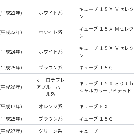
キューブ
１５Ｘ Ｖセレ
(
平成21年
)
ホワイト
系
ン
キューブ
１５Ｘ Ｍセレ
(
平成22年
)
ホワイト
系
ン
キューブ
１５Ｘ Ｖセレ
(
平成24年
)
ホワイト
系
ン
(
平成25年
)
ブラウン
系
キューブ
１５Ｇ
オーロラフレ
キューブ
１５Ｘ ８０ｔ
(
平成26年
)
アブルーパー
シャルカラーリミテッド
ル
系
(
平成17年
)
オレンジ
系
キューブ
ＥＸ
(
平成25年
)
ブラウン
系
キューブ
１５Ｇ
(
平成27年
)
グリーン
系
キューブ