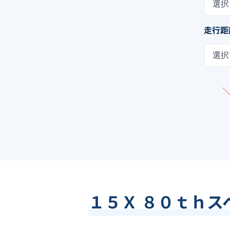
選択
走行距
選択
１５Ｘ ８０ｔｈス