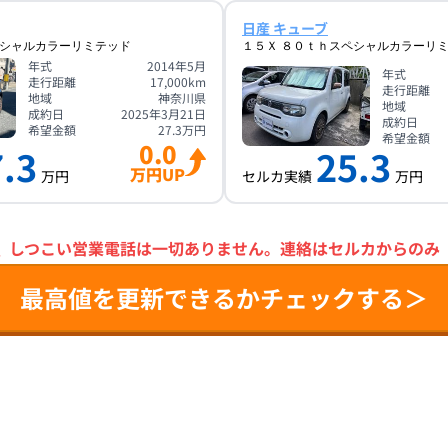
日産 キューブ
ペシャルカラーリミテッド
１５Ｘ ８０ｔｈスペシャルカラーリ
年式
2014年5月
年式
走行距離
17,000
km
走行距離
地域
神奈川県
地域
成約日
2025年3月21日
成約日
希望金額
27.3
万円
希望金額
0.0
.3
25.3
万円UP
万円
セルカ実績
万円
＼
しつこい営業電話は一切ありません。
連絡はセルカからのみ
最高値を更新できるかチェックする＞