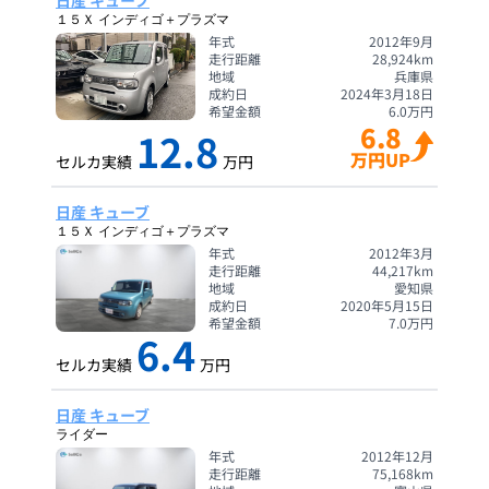
日産 キューブ
１５Ｘ インディゴ＋プラズマ
年式
2012年9月
走行距離
28,924
km
地域
兵庫県
成約日
2024年3月18日
希望金額
6.0
万円
6.8
12.8
万円UP
セルカ実績
万円
日産 キューブ
１５Ｘ インディゴ＋プラズマ
年式
2012年3月
走行距離
44,217
km
地域
愛知県
成約日
2020年5月15日
希望金額
7.0
万円
6.4
セルカ実績
万円
日産 キューブ
ライダー
年式
2012年12月
走行距離
75,168
km