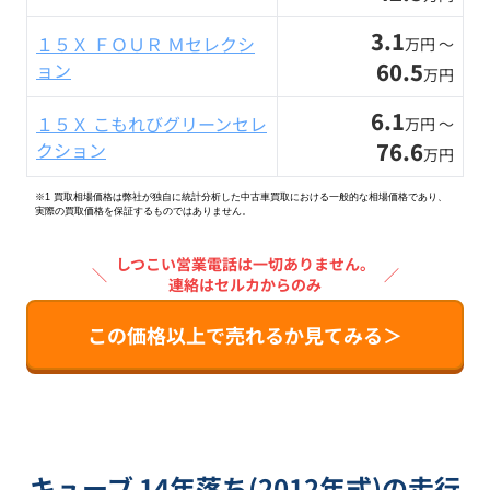
3.1
１５Ｘ ＦＯＵＲ Ｍセレクシ
万円 〜
60.5
ョン
万円
6.1
１５Ｘ こもれびグリーンセレ
万円 〜
76.6
クション
万円
※1 買取相場価格は弊社が独自に統計分析した中古車買取における一般的な相場価格であり、
実際の買取価格を保証するものではありません。
しつこい営業電話は一切ありません。
＼
／
連絡はセルカからのみ
この価格以上で売れるか見てみる＞
キューブ 14年落ち(2012年式)の走行