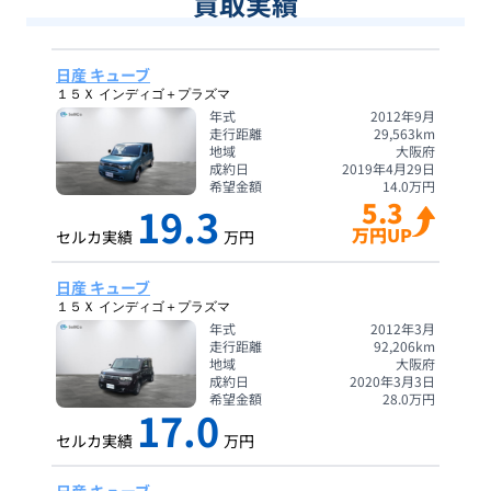
買取実績
日産 キューブ
１５Ｘ インディゴ＋プラズマ
年式
2012年9月
走行距離
29,563
km
地域
大阪府
成約日
2019年4月29日
希望金額
14.0
万円
5.3
19.3
万円UP
セルカ実績
万円
日産 キューブ
１５Ｘ インディゴ＋プラズマ
年式
2012年3月
走行距離
92,206
km
地域
大阪府
成約日
2020年3月3日
希望金額
28.0
万円
17.0
セルカ実績
万円