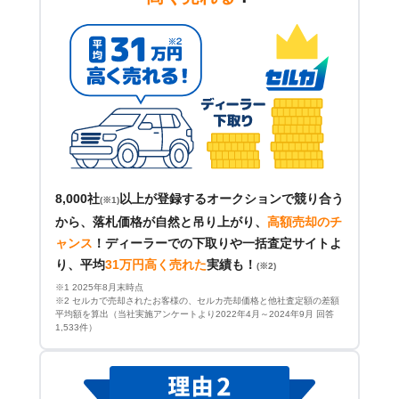
8,000社
以上が登録するオークションで競り合う
(※1)
から、落札価格が自然と吊り上がり、
高額売却のチ
ャンス
！
ディーラーでの下取りや一括査定サイトよ
り、平均
31万円高く売れた
実績も！
(※2)
※1 2025年8月末時点
※2 セルカで売却されたお客様の、セルカ売却価格と他社査定額の差額
平均額を算出（当社実施アンケートより2022年4月～2024年9月 回答
1,533件）