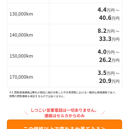
4.4
万円 〜
130,000km
40.6
万円
8.2
万円 〜
140,000km
33.3
万円
4.0
万円 〜
150,000km
26.2
万円
3.5
万円 〜
170,000km
20.9
万円
※1 買取相場価格は弊社が独自に統計分析した中古車買取における一般的な相場価格であり、
実際の買取価格を保証するものではありません。
しつこい営業電話は一切ありません。
＼
／
連絡はセルカからのみ
この価格以上で売れるか見てみる＞