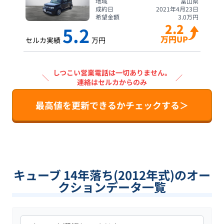
地域
富山県
成約日
2021年4月23日
希望金額
3.0
万円
2.2
5.2
万円UP
セルカ実績
万円
しつこい営業電話は一切ありません。
＼
／
連絡はセルカからのみ
最高値を更新できるかチェックする＞
キューブ 14年落ち(2012年式)のオー
クションデータ一覧