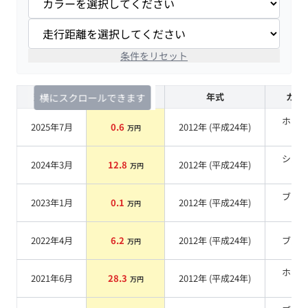
条件をリセット
査定時期
セルカ実績
年式
カラ
横にスクロールできます
ホワ
2025年7月
0.6
2012
年 (
平成24年
)
万円
系
シル
2024年3月
12.8
2012
年 (
平成24年
)
万円
系
ブラ
2023年1月
0.1
2012
年 (
平成24年
)
万円
系
2022年4月
6.2
2012
年 (
平成24年
)
ブル
万円
ホワ
2021年6月
28.3
2012
年 (
平成24年
)
万円
系