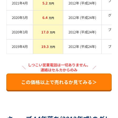
ブラ
2021年4月
5.2
2012
年 (
平成24年
)
万円
系
グリ
2020年5月
6.4
2012
年 (
平成24年
)
万円
系
ブラ
2020年3月
17.0
2012
年 (
平成24年
)
万円
系
2019年4月
19.3
2012
年 (
平成24年
)
ブル
万円
しつこい営業電話は一切ありません。
＼
／
連絡はセルカからのみ
この価格以上で売れるか見てみる＞