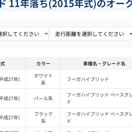
 11年落ち(2015年式)のオ
年式
カラー
車種名・グレード名
ホワイト
平成27年
)
フーガハイブリッド
系
フーガハイブリッド
ベースグ
平成27年
)
パール
系
ド
ブラック
フーガハイブリッド
ベースグ
平成27年
)
系
ド