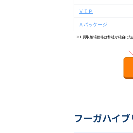
ＶＩＰ
Ａパッケージ
※1 買取相場価格は弊社が独自に
フーガハイブリ