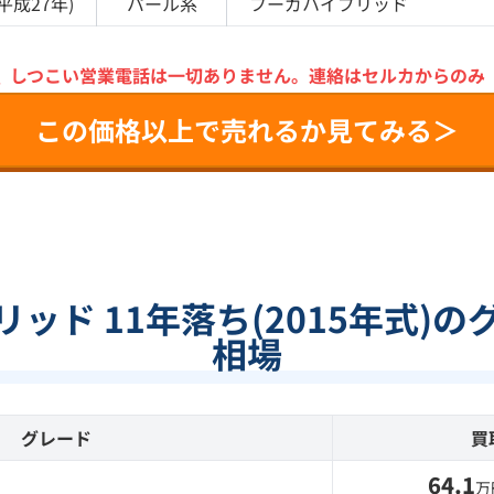
平成27年
)
パール
系
フーガハイブリッド
＼
しつこい営業電話は一切ありません。
連絡はセルカからのみ
この価格以上で売れるか見てみる＞
ッド 11年落ち(2015年式)
相場
グレード
買
64.1
万