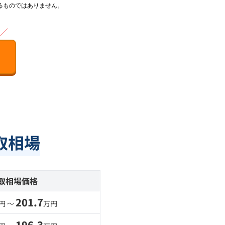
るものではありません。
／
取相場
取相場価格
201.7
円 〜
万円
196.3