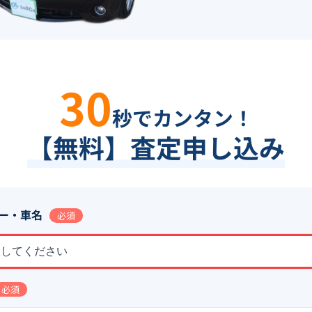
30
秒でカンタン！
【無料】査定申し込み
ー・車名
必須
択してください
必須