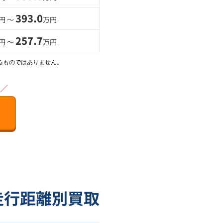
393.0
円 〜
万円
257.7
円 〜
万円
るものではありません。
／
の走行距離別買取