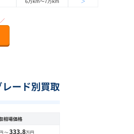
6万km〜7万km
＞
／
のグレード別買取
取相場価格
333.8
円 〜
万円