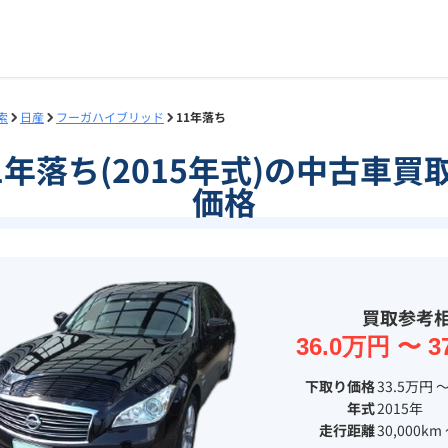
索
日産
フーガハイブリッド
11年落ち
1年落ち(2015年式)の中古車
価格
買取参考
36.0万円 〜 3
下取り価格
33.5万円 〜
年式
2015年
走行距離
30,000km