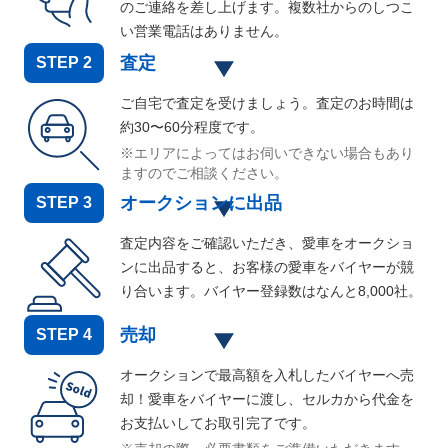
のご連絡を差し上げます。複数社からのしつこ
い営業電話はありません。
査定
STEP
2
ご自宅で査定を受けましょう。査定のお時間は
約30〜60分程度です。
※エリアによってはお伺いできない場合もあり
ますのでご相談ください。
オークションに出品
STEP
3
査定内容をご確認いただき、愛車をオークショ
ンに出品すると、お客様の愛車をバイヤーが競
り合います。バイヤー登録数はなんと
8,000
社。
売却
STEP
4
オークションで最高額を入札したバイヤーへ売
却！愛車をバイヤーに渡し、セルカから代金を
お支払いしてお取引完了です。