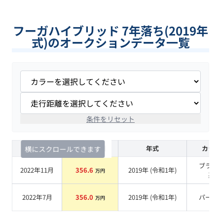
フーガハイブリッド 7年落ち(2019年
式)のオークションデータ一覧
条件をリセット
査定時期
セルカ実績
年式
カラー
横にスクロールできます
ブラッ
2022年11月
356.6
2019
年 (
令和1年
)
万円
系
2022年7月
356.0
2019
年 (
令和1年
)
パール
万円