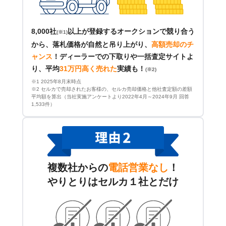
8,000社
以上が登録するオークションで競り合う
(※1)
から、落札価格が自然と吊り上がり、
高額売却のチ
ャンス
！
ディーラーでの下取りや一括査定サイトよ
り、平均
31万円高く売れた
実績も！
(※2)
※1 2025年8月末時点
※2 セルカで売却されたお客様の、セルカ売却価格と他社査定額の差額
平均額を算出（当社実施アンケートより2022年4月～2024年9月 回答
1,533件）
複数社からの
電話営業なし
！
やりとりはセルカ１社とだけ