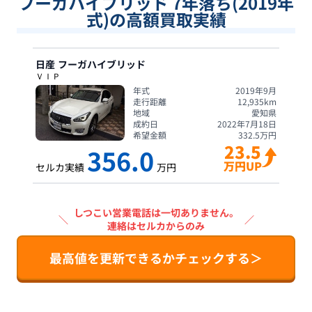
フーガハイブリッド 7年落ち(2019年
式)の高額買取実績
日産
フーガハイブリッド
ＶＩＰ
年式
2019年9月
走行距離
12,935
km
地域
愛知県
成約日
2022年7月18日
希望金額
332.5
万円
23.5
356.0
万円UP
セルカ実績
万円
しつこい営業電話は一切ありません。
＼
／
連絡はセルカからのみ
最高値を更新できるかチェックする＞