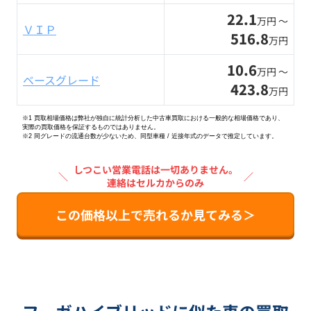
22.1
万円 〜
ＶＩＰ
516.8
万円
10.6
万円 〜
ベースグレード
423.8
万円
※1 買取相場価格は弊社が独自に統計分析した中古車買取における一般的な相場価格であり、
実際の買取価格を保証するものではありません。
※2
同グレードの流通台数が少ないため、同型車種 / 近接年式のデータで推定しています。
しつこい営業電話は一切ありません。
＼
／
連絡はセルカからのみ
この価格以上で売れるか見てみる＞