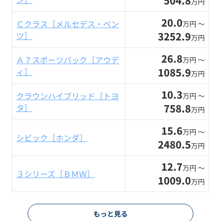
504.8
万円
20.0
Ｃクラス［メルセデス・ベン
万円 〜
3252.9
ツ］
万円
26.8
Ａ７スポーツバック［アウデ
万円 〜
1085.9
ィ］
万円
10.3
クラウンハイブリッド［トヨ
万円 〜
758.8
タ］
万円
15.6
万円 〜
シビック［ホンダ］
2480.5
万円
12.7
万円 〜
３シリーズ［ＢＭＷ］
1009.0
万円
もっと見る