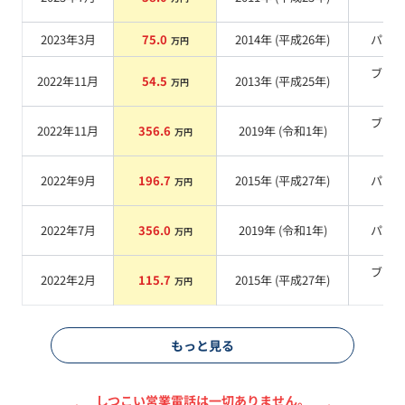
系
2023年3月
75.0
2014
年 (
平成26年
)
パー
万円
ブラ
2022年11月
54.5
2013
年 (
平成25年
)
万円
系
ブラ
2022年11月
356.6
2019
年 (
令和1年
)
万円
系
2022年9月
196.7
2015
年 (
平成27年
)
パー
万円
2022年7月
356.0
2019
年 (
令和1年
)
パー
万円
ブラ
2022年2月
115.7
2015
年 (
平成27年
)
万円
系
もっと見る
しつこい営業電話は一切ありません。