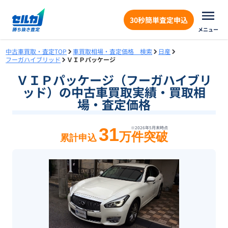
30秒簡単査定申込
メニュー
中古車買取・査定TOP
車買取相場・査定価格 検索
日産
フーガハイブリッド
ＶＩＰパッケージ
ＶＩＰパッケージ（フーガハイブリ
ッド）の中古車買取実績・買取相
場・査定価格
31
※
2026年5月末
時点
万件突破
累計申込