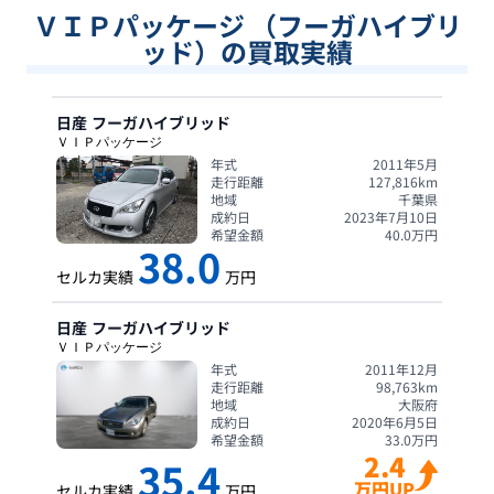
ＶＩＰパッケージ （フーガハイブリ
ッド）の買取実績
日産
フーガハイブリッド
ＶＩＰパッケージ
年式
2011年5月
走行距離
127,816
km
地域
千葉県
成約日
2023年7月10日
希望金額
40.0
万円
38.0
セルカ実績
万円
日産
フーガハイブリッド
ＶＩＰパッケージ
年式
2011年12月
走行距離
98,763
km
地域
大阪府
成約日
2020年6月5日
希望金額
33.0
万円
2.4
35.4
万円UP
セルカ実績
万円