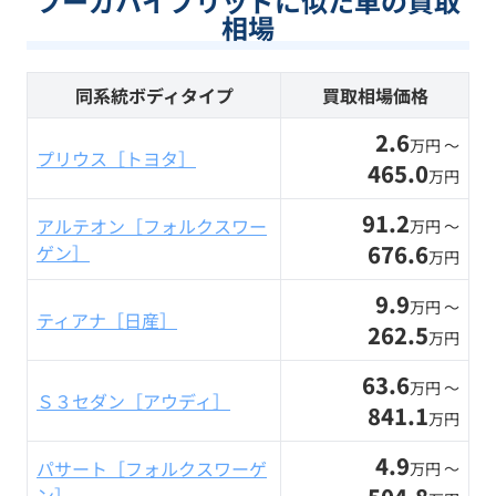
フーガハイブリッドに似た車の買取
相場
同系統ボディタイプ
買取相場価格
2.6
万円 〜
プリウス［トヨタ］
465.0
万円
91.2
アルテオン［フォルクスワー
万円 〜
676.6
ゲン］
万円
9.9
万円 〜
ティアナ［日産］
262.5
万円
63.6
万円 〜
Ｓ３セダン［アウディ］
841.1
万円
4.9
パサート［フォルクスワーゲ
万円 〜
ン］