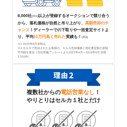
8,000社
以上が登録するオークションで競り合う
(※1)
から、落札価格が自然と吊り上がり、
高額売却のチ
ャンス
！
ディーラーでの下取りや一括査定サイトよ
り、平均
31万円高く売れた
実績も！
(※2)
※1 2025年8月末時点
※2 セルカで売却されたお客様の、セルカ売却価格と他社査定額の差額
平均額を算出（当社実施アンケートより2022年4月～2024年9月 回答
1,533件）
複数社からの
電話営業なし
！
やりとりはセルカ１社とだけ