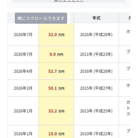
査定時期
セルカ実績
年式
カラ
横にスクロールできます
ホワ
2026年7月
32.0
2016
年 (
平成28年
)
万円
系
ブラ
2026年7月
9.9
2011
年 (
平成23年
)
万円
系
ブラ
2026年4月
52.7
2016
年 (
平成28年
)
万円
系
ホワ
2026年2月
50.1
2015
年 (
平成27年
)
万円
系
ガー
トブ
2026年1月
33.2
2013
年 (
平成25年
)
万円
クパ
系
ブラ
2026年1月
15.0
2010
年 (
平成22年
)
万円
系