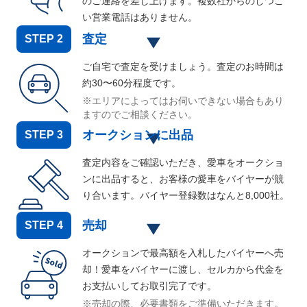
のご連絡を差し上げます。複数社からのしつこ
い営業電話はありません。
査定
STEP
2
ご自宅で査定を受けましょう。査定のお時間は
約30〜60分程度です。
※エリアによってはお伺いできない場合もあり
ますのでご相談ください。
オークションに出品
STEP
3
査定内容をご確認いただき、愛車をオークショ
ンに出品すると、お客様の愛車をバイヤーが競
り合います。バイヤー登録数はなんと
8,000
社。
売却
STEP
4
オークションで最高額を入札したバイヤーへ売
却！愛車をバイヤーに渡し、セルカから代金を
お支払いしてお取引完了です。
※売却の際、必要書類をご準備いただきます。