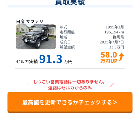
買取実績
日産
サファリ
年式
1995年3月
走行距離
195,194
km
地域
群馬県
成約日
2025年7月7日
希望金額
33.3
万円
58.0
91.3
万円UP
セルカ実績
万円
しつこい営業電話は一切ありません。
＼
／
連絡はセルカからのみ
最高値を更新できるかチェックする＞