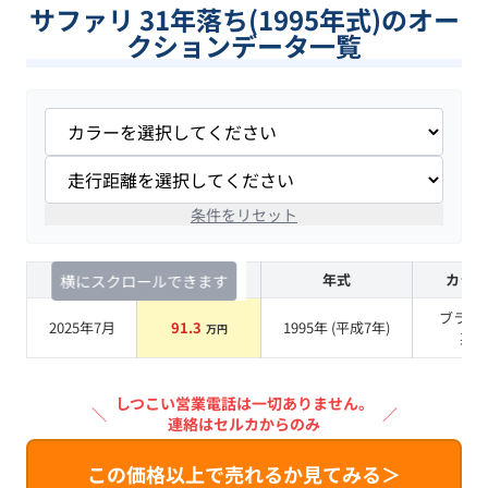
サファリ 31年落ち(1995年式)のオー
クションデータ一覧
条件をリセット
査定時期
セルカ実績
年式
カラー
横にスクロールできます
ブラッ
2025年7月
91.3
1995
年 (
平成7年
)
万円
系
しつこい営業電話は一切ありません。
＼
／
連絡はセルカからのみ
この価格以上で売れるか見てみる＞