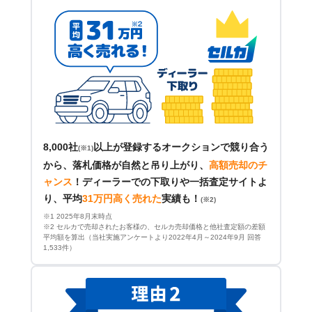
8,000社
以上が登録するオークションで競り合う
(※1)
から、落札価格が自然と吊り上がり、
高額売却のチ
ャンス
！
ディーラーでの下取りや一括査定サイトよ
り、平均
31万円高く売れた
実績も！
(※2)
※1 2025年8月末時点
※2 セルカで売却されたお客様の、セルカ売却価格と他社査定額の差額
平均額を算出（当社実施アンケートより2022年4月～2024年9月 回答
1,533件）