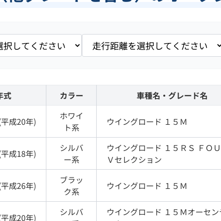
年式
カラー
車種名・グレード名
ホワイ
(
平成20年
)
ウイングロード
１５Ｍ
ト
系
シルバ
ウイングロード
１５ＲＳ ＦＯ
(
平成18年
)
ー
系
Ｖセレクション
ブラッ
(
平成26年
)
ウイングロード
１５Ｍ
ク
系
シルバ
ウイングロード
１５Ｍオーセン
(
平成20年
)