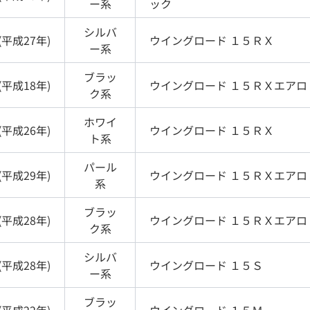
ー
系
ック
シルバ
(
平成27年
)
ウイングロード
１５ＲＸ
ー
系
ブラッ
(
平成18年
)
ウイングロード
１５ＲＸエアロ
ク
系
ホワイ
(
平成26年
)
ウイングロード
１５ＲＸ
ト
系
パール
(
平成29年
)
ウイングロード
１５ＲＸエアロ
系
ブラッ
(
平成28年
)
ウイングロード
１５ＲＸエアロ
ク
系
シルバ
(
平成28年
)
ウイングロード
１５Ｓ
ー
系
ブラッ