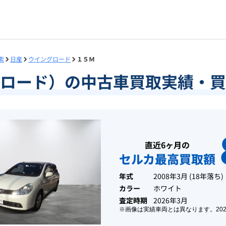
索
日産
ウイングロード
１５Ｍ
ロード）の中古車買取実績・買
直近6ヶ月の
セルカ最高買取額
年式
2008年3月
(
18年落ち
)
カラー
ホワイト
査定時期
2026年3月
※画像は実績車両とは異なります。
20