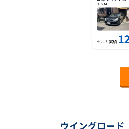
１５Ｍ
12
セルカ実績
ウイングロード