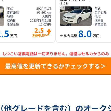
１５Ｍ
年式
2014年1月
年式
走行距離
99,560
km
走行距離
地域
大阪府
地域
成約日
2023年8月21日
成約日
希望金額
10.0
万円
希望金額
2.5
.5
8.0
万円UP
万円
セルカ実績
万円
＼
しつこい営業電話は一切ありません。
連絡はセルカからのみ
最高値を更新できるかチェックする＞
（他グレードを含む）のオーク