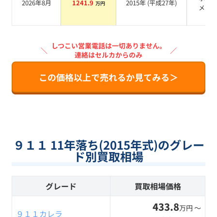
2026年8月
1241.9
2015
年 (
平成27年
)
万円
メタ
ク
しつこい営業電話は一切ありません。
＼
／
連絡はセルカからのみ
この価格以上で売れるか見てみる＞
９１１ 11年落ち(2015年式)のグレー
ド別買取相場
グレード
買取相場価格
433.8
万円 〜
９１１カレラ