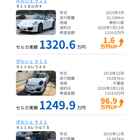
ポルシェ ９１１
９１１タルガ４
年式
2015年3月
走行距離
32,100
km
地域
神奈川県
成約日
2026年7月13日
希望金額
1319.0
万円
1.6
1320.6
万円UP
セルカ実績
万円
ポルシェ ９１１
９１１カレラ４Ｓ
年式
2015年12月
走行距離
19,087
km
地域
千葉県
成約日
2024年3月11日
希望金額
1153.0
万円
96.9
1249.9
万円UP
セルカ実績
万円
ポルシェ ９１１
９１１カレラＧＴＳ
年式
2015年11月
走行距離
16,667
km