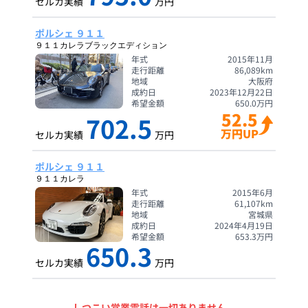
セルカ実績
万円
ポルシェ ９１１
９１１カレラブラックエディション
年式
2015年11月
走行距離
86,089
km
地域
大阪府
成約日
2023年12月22日
希望金額
650.0
万円
52.5
702.5
万円UP
セルカ実績
万円
ポルシェ ９１１
９１１カレラ
年式
2015年6月
走行距離
61,107
km
地域
宮城県
成約日
2024年4月19日
希望金額
653.3
万円
650.3
セルカ実績
万円
しつこい営業電話は一切ありません。