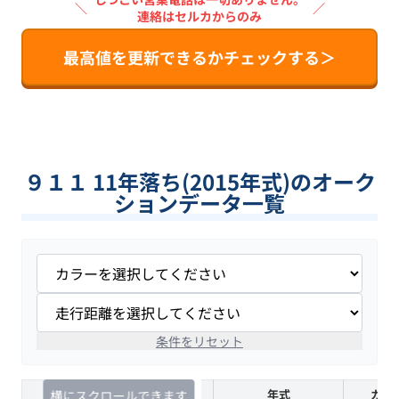
＼
／
連絡はセルカからのみ
最高値を更新できるかチェックする＞
９１１ 11年落ち(2015年式)のオーク
ションデータ一覧
条件をリセット
査定時期
セルカ実績
年式
カラ
横にスクロールできます