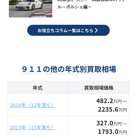
ル～ポルシェ編～
お役立ちコラム一覧はこちら
９１１の他の年式別買取相場
年式
買取相場価格
482.2
万円 〜
2014年（12年落ち）
2235.6
万円
327.0
万円 〜
2013年（13年落ち）
1793.0
万円