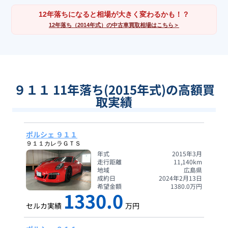
12年落ちになると相場が大きく変わるかも！？
12年落ち（2014年式）の中古車買取相場はこちら＞
９１１ 11年落ち(2015年式)の高額買
取実績
ポルシェ ９１１
９１１カレラＧＴＳ
年式
2015年3月
走行距離
11,140
km
地域
広島県
成約日
2024年2月13日
希望金額
1380.0
万円
1330.0
セルカ実績
万円