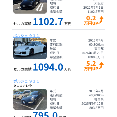
地域
大阪府
成約日
2022年7月1日
希望金額
1102.5
万円
0.2
1102.7
万円UP
セルカ実績
万円
ポルシェ ９１１
年式
2015年4月
走行距離
60,800
km
地域
東京都
成約日
2026年3月20日
希望金額
1088.8
万円
5.2
1094.0
万円UP
セルカ実績
万円
ポルシェ ９１１
９１１カレラ
年式
2015年7月
走行距離
40,200
km
地域
福岡県
成約日
2025年9月12日
希望金額
803.3
万円
795.0