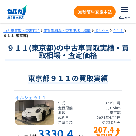
30秒簡単査定申込
メニュー
中古車買取・査定TOP
車買取相場・査定価格 検索
ポルシェ
９１１
９１１(東京都)
９１１
(
東京都
)の中古車買取実績・買
取相場・査定価格
東京都９１１の買取実績
ポルシェ ９１１
年式
2022年1月
走行距離
3,015
km
地域
東京都
成約日
2024年4月1日
希望金額
3123.0
万円
207.4
3330.4
万円UP