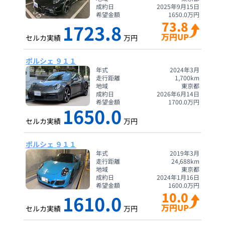
成約日
2025年9月15日
希望金額
1650.0
万円
73.8
1723.8
万円UP
セルカ実績
万円
ポルシェ ９１１
年式
2024年3月
走行距離
1,700
km
地域
東京都
成約日
2026年6月14日
希望金額
1700.0
万円
1650.0
セルカ実績
万円
ポルシェ ９１１
年式
2019年3月
走行距離
24,688
km
地域
東京都
成約日
2024年1月16日
希望金額
1600.0
万円
10.0
1610.0
万円UP
セルカ実績
万円