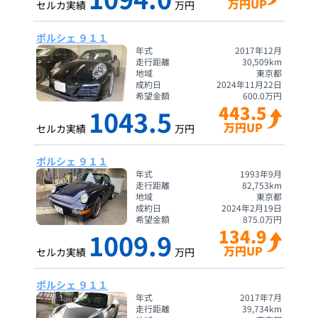
万円UP
セルカ実績
万円
ポルシェ ９１１
年式
2017年12月
走行距離
30,509
km
地域
東京都
成約日
2024年11月22日
希望金額
600.0
万円
443.5
1043.5
万円UP
セルカ実績
万円
ポルシェ ９１１
年式
1993年9月
走行距離
82,753
km
地域
東京都
成約日
2024年2月19日
希望金額
875.0
万円
134.9
1009.9
万円UP
セルカ実績
万円
ポルシェ ９１１
年式
2017年7月
走行距離
39,734
km