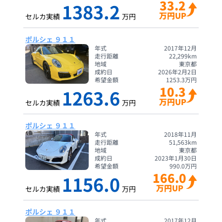
33.2
1383.2
万円UP
セルカ実績
万円
ポルシェ ９１１
年式
2017年12月
走行距離
22,299
km
地域
東京都
成約日
2026年2月2日
希望金額
1253.3
万円
10.3
1263.6
万円UP
セルカ実績
万円
ポルシェ ９１１
年式
2018年11月
走行距離
51,563
km
地域
東京都
成約日
2023年1月30日
希望金額
990.0
万円
166.0
1156.0
万円UP
セルカ実績
万円
ポルシェ ９１１
年式
2017年12月