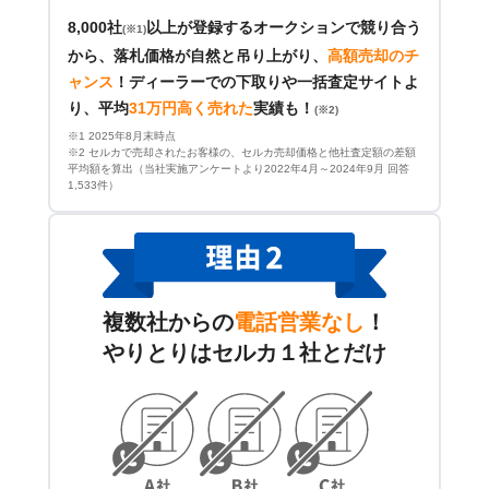
8,000社
以上が登録するオークションで競り合う
(※1)
から、落札価格が自然と吊り上がり、
高額売却のチ
ャンス
！
ディーラーでの下取りや一括査定サイトよ
り、平均
31万円高く売れた
実績も！
(※2)
※1 2025年8月末時点
※2 セルカで売却されたお客様の、セルカ売却価格と他社査定額の差額
平均額を算出（当社実施アンケートより2022年4月～2024年9月 回答
1,533件）
複数社からの
電話営業なし
！
やりとりはセルカ１社とだけ