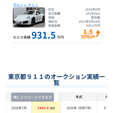
ポルシェ ９１１
年式
2016年8月
走行距離
24,982
km
地域
東京都
成約日
2025年4月28日
希望金額
930.0
万円
1.5
931.5
万円UP
セルカ実績
万円
東京都９１１のオークション実績一
覧
査定時期
セルカ実績
年式
カラ
横にスクロールできます
2026年7月
2442.4
2025
年 (
令和7年
)
その
万円