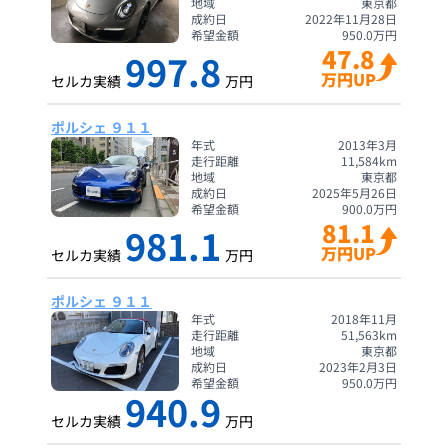
地域
東京都
成約日
2022年11月28日
希望金額
950.0
万円
47.8
997.8
万円UP
セルカ実績
万円
ポルシェ ９１１
年式
2013年3月
走行距離
11,584
km
地域
東京都
成約日
2025年5月26日
希望金額
900.0
万円
81.1
981.1
万円UP
セルカ実績
万円
ポルシェ ９１１
年式
2018年11月
走行距離
51,563
km
地域
東京都
成約日
2023年2月3日
希望金額
950.0
万円
940.9
セルカ実績
万円