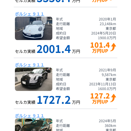
セルカ実績
万円
ポルシェ ９１１
年式
2020年1月
走行距離
23,148
km
地域
東京都
成約日
2024年5月20日
希望金額
1900.0
万円
101.4
2001.4
万円UP
セルカ実績
万円
ポルシェ ９１１
年式
2021年9月
走行距離
9,587
km
地域
東京都
成約日
2023年11月13日
希望金額
1600.0
万円
127.2
1727.2
万円UP
セルカ実績
万円
ポルシェ ９１１
年式
2024年5月
走行距離
360
km
地域
東京都