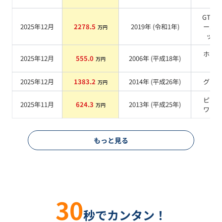
GTシ
2025年12月
2278.5
2019
年 (
令和1年
)
ーメ
万円
ック
ホワ
2025年12月
555.0
2006
年 (
平成18年
)
万円
系
2025年12月
1383.2
2014
年 (
平成26年
)
グレ
万円
ピュ
2025年11月
624.3
2013
年 (
平成25年
)
万円
ワイ
もっと見る
30
秒でカンタン！