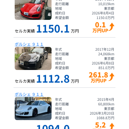
走行距離
10,019
km
地域
東京都
成約日
2026年8月4日
希望金額
1150.0
万円
0.1
1150.1
万円UP
セルカ実績
万円
ポルシェ ９１１
年式
2017年12月
走行距離
24,068
km
地域
東京都
成約日
2026年6月8日
希望金額
851.0
万円
261.8
1112.8
万円UP
セルカ実績
万円
ポルシェ ９１１
年式
2015年4月
走行距離
60,800
km
地域
東京都
成約日
2026年3月20日
希望金額
1088.8
万円
5.2
1094.0