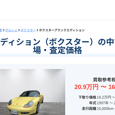
索
ポルシェ
ボクスター
ボクスターブラックエディション
エディション（ボクスター）の中
場・査定価格
買取参考
20.9万円 〜 1
下取り価格
19.2万円 〜
年式
1997年 〜 
走行距離
10,000km