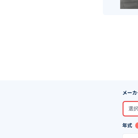
メーカ
選
年式