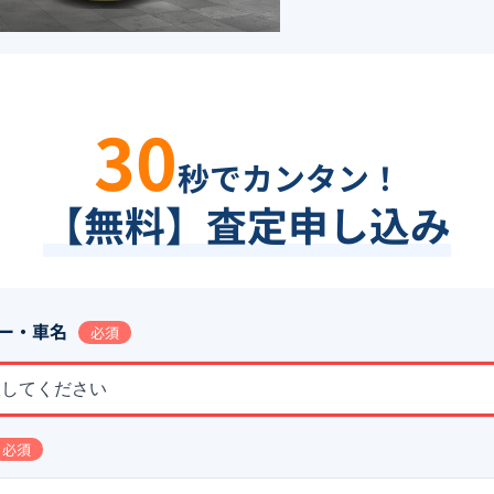
30
秒でカンタン！
【無料】査定申し込み
ー・車名
必須
択してください
必須