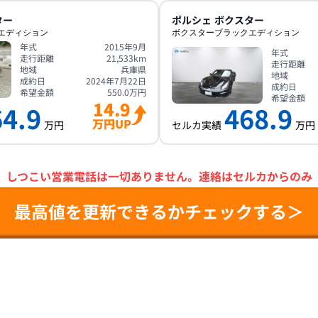
ター
ポルシェ
ボクスター
エディション
ボクスターブラックエディション
年式
2015年9月
年式
走行距離
21,533
km
走行距離
地域
兵庫県
地域
成約日
2024年7月22日
成約日
希望金額
550.0
万円
希望金額
14.9
64.9
468.9
万円UP
万円
セルカ実績
万円
＼
しつこい営業電話は一切ありません。
連絡はセルカからのみ
最高値を更新できるかチェックする＞