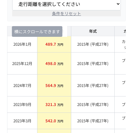
条件をリセット
査定時期
セルカ実績
年式
カラ
横にスクロールできます
カー
2026年1月
489.7
2015
年 (
平成27年
)
万円
ッド
ブラ
2025年12月
498.0
2015
年 (
平成27年
)
万円
系
ブラ
2024年7月
564.9
2015
年 (
平成27年
)
万円
系
2023年9月
321.3
2015
年 (
平成27年
)
ブル
万円
ブラ
2023年3月
542.0
2015
年 (
平成27年
)
万円
系