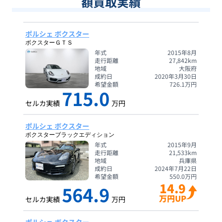
額買取実績
ポルシェ ボクスター
ボクスターＧＴＳ
年式
2015年8月
走行距離
27,842
km
地域
大阪府
成約日
2020年3月30日
希望金額
726.1
万円
715.0
セルカ実績
万円
ポルシェ ボクスター
ボクスターブラックエディション
年式
2015年9月
走行距離
21,533
km
地域
兵庫県
成約日
2024年7月22日
希望金額
550.0
万円
14.9
564.9
万円UP
セルカ実績
万円