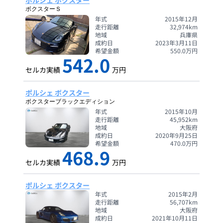
ポルシェ ボクスター
ボクスターＳ
年式
2015年12月
走行距離
32,974
km
地域
兵庫県
成約日
2023年3月11日
希望金額
550.0
万円
542.0
セルカ実績
万円
ポルシェ ボクスター
ボクスターブラックエディション
年式
2015年10月
走行距離
45,952
km
地域
大阪府
成約日
2020年9月25日
希望金額
470.0
万円
468.9
セルカ実績
万円
ポルシェ ボクスター
年式
2015年2月
走行距離
56,707
km
地域
大阪府
成約日
2021年10月11日