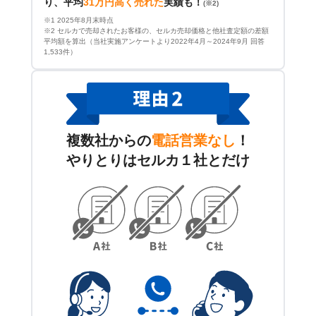
り、平均
31万円高く売れた
実績も！
(※2)
※1 2025年8月末時点
※2 セルカで売却されたお客様の、セルカ売却価格と他社査定額の差額
平均額を算出（当社実施アンケートより2022年4月～2024年9月 回答
1,533件）
複数社からの
電話営業なし
！
やりとりはセルカ１社とだけ