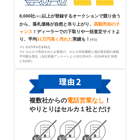
8,000社
以上が登録するオークションで競り合う
(※1)
から、落札価格が自然と吊り上がり、
高額売却のチ
ャンス
！
ディーラーでの下取りや一括査定サイトよ
り、平均
31万円高く売れた
実績も！
(※2)
※1 2025年8月末時点
※2 セルカで売却されたお客様の、セルカ売却価格と他社査定額の差額
平均額を算出（当社実施アンケートより2022年4月～2024年9月 回答
1,533件）
複数社からの
電話営業なし
！
やりとりはセルカ１社とだけ