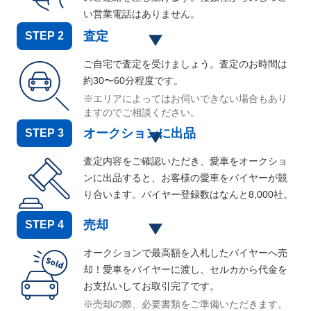
い営業電話はありません。
査定
STEP
2
ご自宅で査定を受けましょう。査定のお時間は
約30〜60分程度です。
※エリアによってはお伺いできない場合もあり
ますのでご相談ください。
オークションに出品
STEP
3
査定内容をご確認いただき、愛車をオークショ
ンに出品すると、お客様の愛車をバイヤーが競
り合います。バイヤー登録数はなんと
8,000
社。
売却
STEP
4
オークションで最高額を入札したバイヤーへ売
却！愛車をバイヤーに渡し、セルカから代金を
お支払いしてお取引完了です。
※売却の際、必要書類をご準備いただきます。