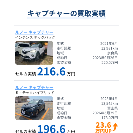
キャプチャーの買取実績
ルノー キャプチャー
インテンス テックパック
年式
2021年6月
走行距離
12,981
km
地域
奈良県
成約日
2023年9月26日
希望金額
220.0
万円
216.6
セルカ実績
万円
ルノー キャプチャー
Ｅ－テックハイブリッド
年式
2023年4月
走行距離
13,545
km
地域
富山県
成約日
2026年5月29日
希望金額
173.0
万円
23.6
196.6
万円UP
セルカ実績
万円