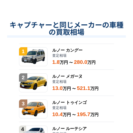
キャプチャーと同じメーカーの車種
の買取相場
ルノー
カングー
1
査定相場
1.8
280.0
万円
万円
〜
ルノー
メガーヌ
2
査定相場
13.0
521.1
万円
万円
〜
ルノー
トゥインゴ
3
査定相場
10.4
195.7
万円
万円
〜
4
ルノー
ルーテシア