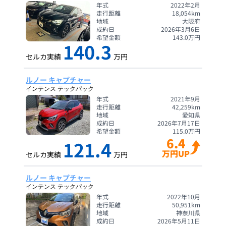
年式
2022年2月
走行距離
18,054
km
地域
大阪府
成約日
2026年3月6日
希望金額
143.0
万円
140.3
セルカ実績
万円
ルノー キャプチャー
インテンス テックパック
年式
2021年9月
走行距離
42,259
km
地域
愛知県
成約日
2026年7月17日
希望金額
115.0
万円
6.4
121.4
万円UP
セルカ実績
万円
ルノー キャプチャー
インテンス テックパック
年式
2022年10月
走行距離
50,951
km
地域
神奈川県
成約日
2026年5月11日