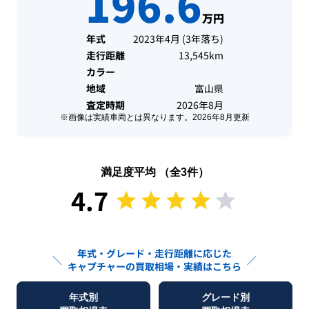
196.6
万円
年式
2023年4月
(
3年落ち
)
走行距離
13,545km
カラー
地域
富山県
査定時期
2026年8月
※画像は実績車両とは異なります。
2026年8月
更新
満足度平均 （全
3
件）
4.7
年式・グレード・走行距離に応じた
＼
／
キャプチャー
の買取相場・実績はこちら
年式別
グレード別