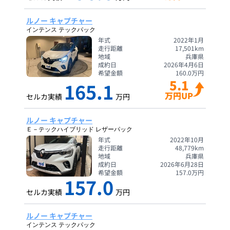
ルノー キャプチャー
インテンス テックパック
年式
2022年1月
走行距離
17,501
km
地域
兵庫県
成約日
2026年4月6日
希望金額
160.0
万円
5.1
165.1
万円UP
セルカ実績
万円
ルノー キャプチャー
Ｅ－テックハイブリッド レザーパック
年式
2022年10月
走行距離
48,779
km
地域
兵庫県
成約日
2026年6月28日
希望金額
157.0
万円
157.0
セルカ実績
万円
ルノー キャプチャー
インテンス テックパック