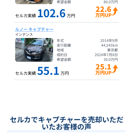
希望金額
80.0
万円
22.6
102.6
万円UP
セルカ実績
万円
ルノー キャプチャー
インテンス
年式
2014年9月
走行距離
44,545
km
地域
東京都
成約日
2024年7月8日
希望金額
30.0
万円
25.1
55.1
万円UP
セルカ実績
万円
セルカでキャプチャーを売却いただ
いたお客様の声