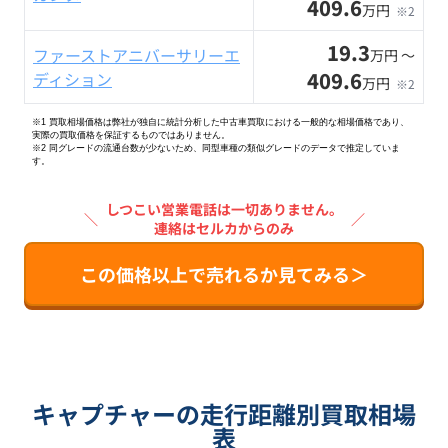
409.6
万円
※2
19.3
ファーストアニバーサリーエ
万円 〜
409.6
ディション
万円
※2
※1 買取相場価格は弊社が独自に統計分析した中古車買取における一般的な相場価格であり、
実際の買取価格を保証するものではありません。
※2
同グレードの流通台数が少ないため、同型車種の類似グレードのデータで推定していま
す。
しつこい営業電話は一切ありません。
＼
／
連絡はセルカからのみ
この価格以上で売れるか見てみる＞
キャプチャーの走行距離別買取相場
表