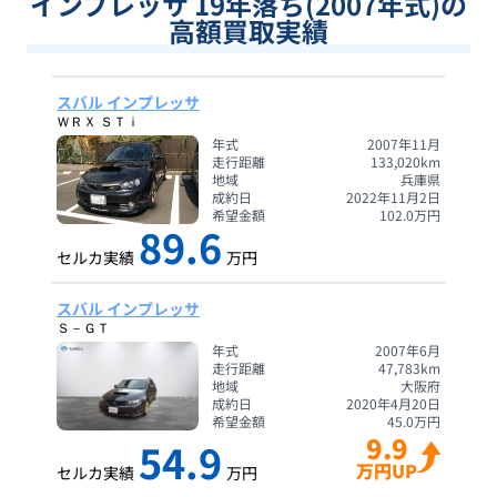
インプレッサ 19年落ち(2007年式)の
高額買取実績
スバル インプレッサ
ＷＲＸ ＳＴｉ
年式
2007年11月
走行距離
133,020
km
地域
兵庫県
成約日
2022年11月2日
希望金額
102.0
万円
89.6
セルカ実績
万円
スバル インプレッサ
Ｓ－ＧＴ
年式
2007年6月
走行距離
47,783
km
地域
大阪府
成約日
2020年4月20日
希望金額
45.0
万円
9.9
54.9
万円UP
セルカ実績
万円