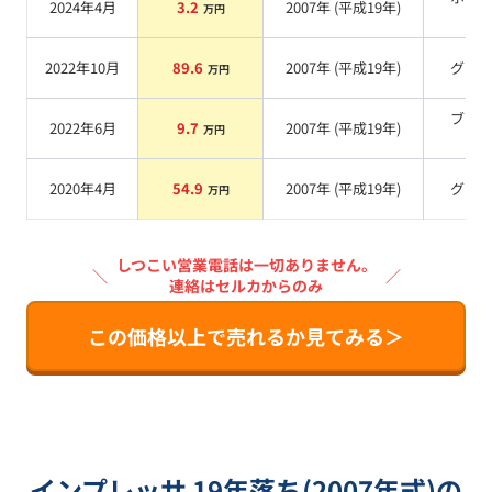
2024年4月
3.2
2007
年 (
平成19年
)
万円
系
2022年10月
89.6
2007
年 (
平成19年
)
グレ
万円
ブラ
2022年6月
9.7
2007
年 (
平成19年
)
万円
系
2020年4月
54.9
2007
年 (
平成19年
)
グレ
万円
しつこい営業電話は一切ありません。
＼
／
連絡はセルカからのみ
この価格以上で売れるか見てみる＞
インプレッサ 19年落ち(2007年式)の