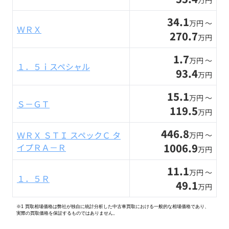
万円
34.1
万円 〜
ＷＲＸ
270.7
万円
1.7
万円 〜
１．５ｉスペシャル
93.4
万円
15.1
万円 〜
Ｓ－ＧＴ
119.5
万円
446.8
ＷＲＸ ＳＴＩ スペックＣ タ
万円 〜
1006.9
イプＲＡ－Ｒ
万円
11.1
万円 〜
１．５Ｒ
49.1
万円
※1 買取相場価格は弊社が独自に統計分析した中古車買取における一般的な相場価格であり、
実際の買取価格を保証するものではありません。