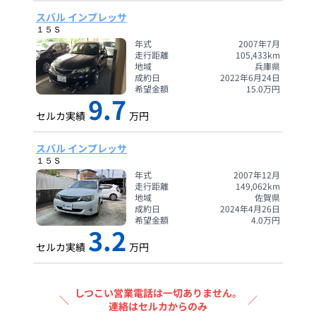
スバル インプレッサ
１５Ｓ
年式
2007年7月
走行距離
105,433
km
地域
兵庫県
成約日
2022年6月24日
希望金額
15.0
万円
9.7
セルカ実績
万円
スバル インプレッサ
１５Ｓ
年式
2007年12月
走行距離
149,062
km
地域
佐賀県
成約日
2024年4月26日
希望金額
4.0
万円
3.2
セルカ実績
万円
しつこい営業電話は一切ありません。
＼
／
連絡はセルカからのみ