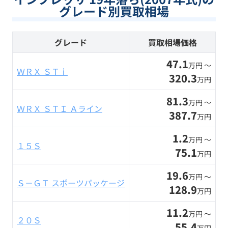
グレード別買取相場
グレード
買取相場価格
47.1
万円 〜
ＷＲＸ ＳＴｉ
320.3
万円
81.3
万円 〜
ＷＲＸ ＳＴＩ Ａライン
387.7
万円
1.2
万円 〜
１５Ｓ
75.1
万円
19.6
万円 〜
Ｓ－ＧＴ スポーツパッケージ
128.9
万円
11.2
万円 〜
２０Ｓ
55.4