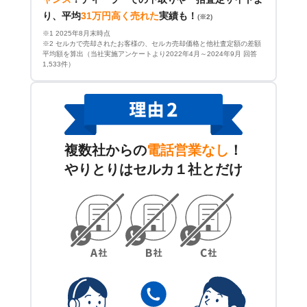
り、平均
31万円高く売れた
実績も！
(※2)
※1 2025年8月末時点
※2 セルカで売却されたお客様の、セルカ売却価格と他社査定額の差額
平均額を算出（当社実施アンケートより2022年4月～2024年9月 回答
1,533件）
複数社からの
電話営業なし
！
やりとりはセルカ１社とだけ