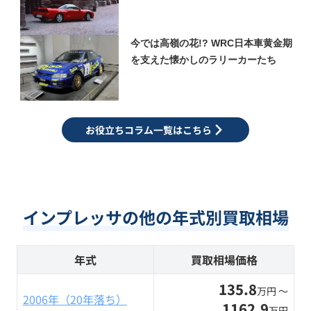
今では高嶺の花!? WRC日本車黄金期
を支えた懐かしのラリーカーたち
お役立ちコラム一覧はこちら
インプレッサの他の年式別買取相場
年式
買取相場価格
135.8
万円 〜
2006年（20年落ち）
1162.9
万円