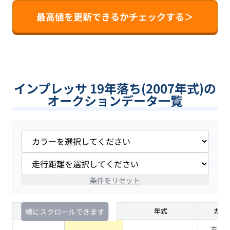
最高値を更新できるかチェックする＞
インプレッサ 19年落ち(2007年式)の
オークションデータ一覧
条件をリセット
査定時期
セルカ実績
年式
カラ
横にスクロールできます
ホワ