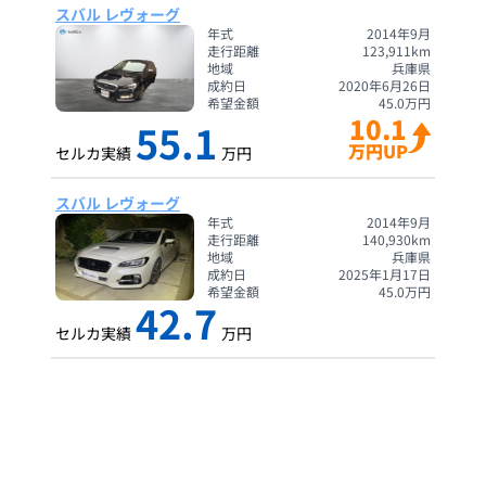
スバル レヴォーグ
年式
2014年9月
走行距離
123,911
km
地域
兵庫県
成約日
2020年6月26日
希望金額
45.0
万円
10.1
55.1
万円UP
セルカ実績
万円
スバル レヴォーグ
年式
2014年9月
走行距離
140,930
km
地域
兵庫県
成約日
2025年1月17日
希望金額
45.0
万円
42.7
セルカ実績
万円