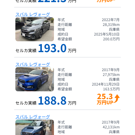
セルカ実績
万円
スバル レヴォーグ
年式
2022年7月
走行距離
28,319
km
地域
兵庫県
成約日
2025年5月10日
希望金額
200.0
万円
193.0
セルカ実績
万円
スバル レヴォーグ
年式
2017年9月
走行距離
27,975
km
地域
兵庫県
成約日
2024年11月29日
希望金額
163.5
万円
25.3
188.8
万円UP
セルカ実績
万円
スバル レヴォーグ
年式
2017年9月
走行距離
42,131
km
地域
兵庫県