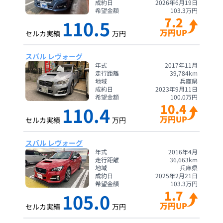
成約日
2026年6月19日
希望金額
103.3
万円
7.2
110.5
万円UP
セルカ実績
万円
スバル レヴォーグ
年式
2017年11月
走行距離
39,784
km
地域
兵庫県
成約日
2023年9月11日
希望金額
100.0
万円
10.4
110.4
万円UP
セルカ実績
万円
スバル レヴォーグ
年式
2016年4月
走行距離
36,663
km
地域
兵庫県
成約日
2025年2月21日
希望金額
103.3
万円
1.7
105.0
万円UP
セルカ実績
万円