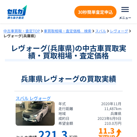
30秒簡単査定申込
メニュー
中古車買取・査定TOP
車買取相場・査定価格 検索
スバル
レヴォーグ
レヴォーグ(兵庫県)
レヴォーグ
(
兵庫県
)の中古車買取実
績・買取相場・査定価格
兵庫県レヴォーグの買取実績
スバル レヴォーグ
年式
2020年11月
走行距離
11,487
km
地域
兵庫県
成約日
2023年6月9日
希望金額
210.0
万円
11.3
221.3
万円UP