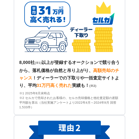
8,000社
以上が登録するオークションで競り合う
(※1)
から、落札価格が自然と吊り上がり、
高額売却のチ
ャンス
！
ディーラーでの下取りや一括査定サイトよ
り、平均
31万円高く売れた
実績も！
(※2)
※1 2025年8月末時点
※2 セルカで売却されたお客様の、セルカ売却価格と他社査定額の差額
平均額を算出（当社実施アンケートより2022年4月～2024年9月 回答
1,533件）