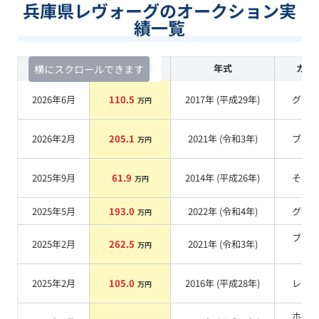
兵庫県レヴォーグのオークション実
績一覧
査定時期
セルカ実績
年式
カラ
横にスクロールできます
2026年6月
110.5
2017
年 (
平成29年
)
グレ
万円
2026年2月
205.1
2021
年 (
令和3年
)
ブル
万円
2025年9月
61.9
2014
年 (
平成26年
)
その
万円
2025年5月
193.0
2022
年 (
令和4年
)
グレ
万円
ブラ
2025年2月
262.5
2021
年 (
令和3年
)
万円
系
2025年2月
105.0
2016
年 (
平成28年
)
レッ
万円
ホワ