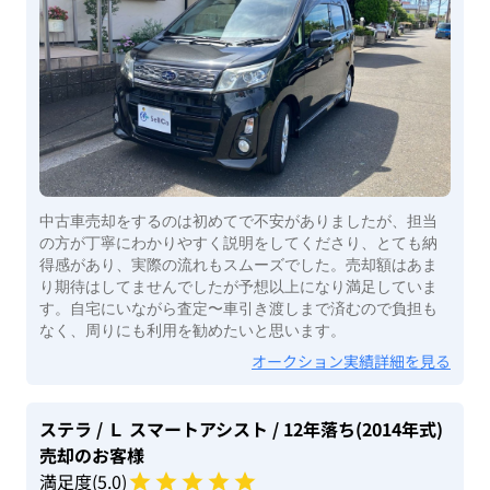
中古車売却をするのは初めてで不安がありましたが、担当
の方が丁寧にわかりやすく説明をしてくださり、とても納
得感があり、実際の流れもスムーズでした。売却額はあま
り期待はしてませんでしたが予想以上になり満足していま
す。自宅にいながら査定〜車引き渡しまで済むので負担も
なく、周りにも利用を勧めたいと思います。
オークション実績詳細を見る
ステラ
/ Ｌ スマートアシスト
/ 12年落ち(2014年式)
売却のお客様
満足度(
5
.0)