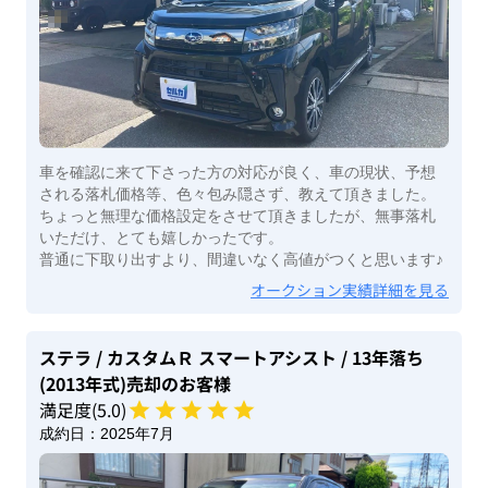
車を確認に来て下さった方の対応が良く、車の現状、予想
される落札価格等、色々包み隠さず、教えて頂きました。
ちょっと無理な価格設定をさせて頂きましたが、無事落札
いただけ、とても嬉しかったです。
普通に下取り出すより、間違いなく高値がつくと思います♪
オークション実績詳細を見る
ステラ
/ カスタムＲ スマートアシスト
/ 13年落ち
(2013年式)
売却のお客様
満足度(
5
.0)
成約日：
2025年7月