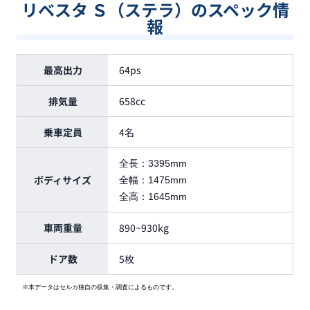
リベスタ Ｓ（ステラ）のスペック情
報
最高出力
64ps
排気量
658cc
乗車定員
4名
全長：
3395mm
ボディサイズ
全幅：
1475mm
全高：
1645mm
車両重量
890~930kg
ドア数
5枚
※本データはセルカ独自の収集・調査によるものです。