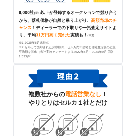
8,000社
以上が登録するオークションで競り合う
(※1)
から、落札価格が自然と吊り上がり、
高額売却のチ
ャンス
！
ディーラーでの下取りや一括査定サイトよ
り、平均
31万円高く売れた
実績も！
(※2)
※1 2025年8月末時点
※2 セルカで売却されたお客様の、セルカ売却価格と他社査定額の差額
平均額を算出（当社実施アンケートより2022年4月～2024年9月 回答
1,533件）
複数社からの
電話営業なし
！
やりとりはセルカ１社とだけ