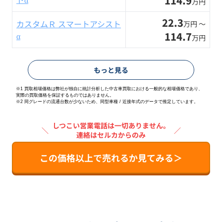
114.9
万円
22.3
カスタムＲ スマートアシスト
万円 〜
114.7
α
万円
もっと見る
※1 買取相場価格は弊社が独自に統計分析した中古車買取における一般的な相場価格であり、
実際の買取価格を保証するものではありません。
※2
同グレードの流通台数が少ないため、同型車種 / 近接年式のデータで推定しています。
しつこい営業電話は一切ありません。
＼
／
連絡はセルカからのみ
この価格以上で売れるか見てみる＞