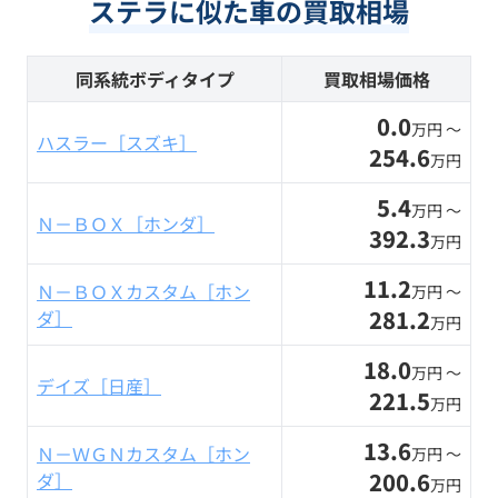
ステラに似た車の買取相場
同系統ボディタイプ
買取相場価格
0.0
万円 〜
ハスラー［スズキ］
254.6
万円
5.4
万円 〜
Ｎ－ＢＯＸ［ホンダ］
392.3
万円
11.2
Ｎ－ＢＯＸカスタム［ホン
万円 〜
281.2
ダ］
万円
18.0
万円 〜
デイズ［日産］
221.5
万円
13.6
Ｎ－ＷＧＮカスタム［ホン
万円 〜
200.6
ダ］
万円