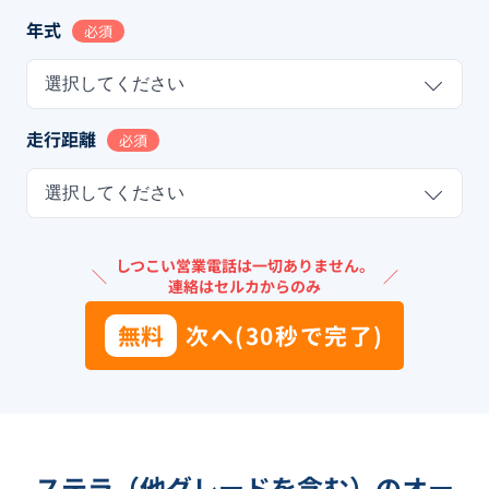
年式
必須
選択してください
走行距離
必須
選択してください
しつこい営業電話は一切ありません。
＼
／
連絡はセルカからのみ
無料
次へ(30秒で完了)
ステラ（他グレードを含む）のオー