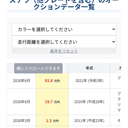
クションデータ一覧
条件をリセット
査定時期
セルカ実績
年式
カラ
横にスクロールできます
ブラ
2026年6月
92.8
2021
年 (
令和3年
)
万円
系
プラ
ラウ
2026年6月
19.7
2016
年 (
平成28年
)
万円
リス
マイ
2026年3月
1.3
2011
年 (
平成23年
)
その
万円