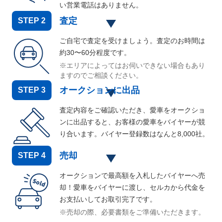
い営業電話はありません。
査定
STEP
2
ご自宅で査定を受けましょう。査定のお時間は
約30〜60分程度です。
※エリアによってはお伺いできない場合もあり
ますのでご相談ください。
オークションに出品
STEP
3
査定内容をご確認いただき、愛車をオークショ
ンに出品すると、お客様の愛車をバイヤーが競
り合います。バイヤー登録数はなんと
8,000
社。
売却
STEP
4
オークションで最高額を入札したバイヤーへ売
却！愛車をバイヤーに渡し、セルカから代金を
お支払いしてお取引完了です。
※売却の際、必要書類をご準備いただきます。