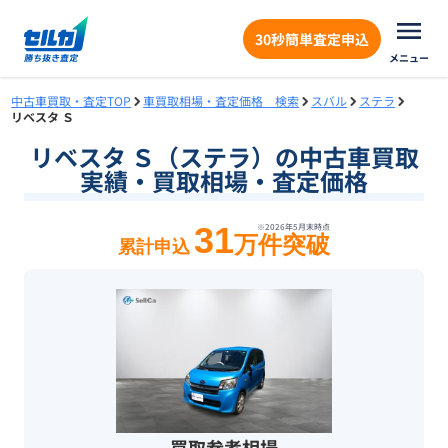
30秒簡単査定申込
メニュー
中古車買取・査定TOP
車買取相場・査定価格 検索
スバル
ステラ
リベスタ Ｓ
リベスタ Ｓ（ステラ）の中古車買取
実績・買取相場・査定価格
31
※
2026年5月末
時点
万件突破
累計申込
買取参考相場