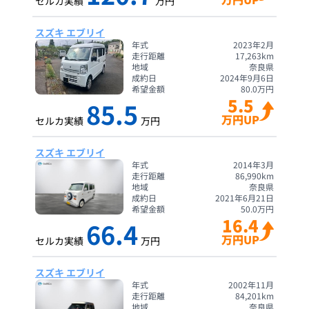
セルカ実績
万円
スズキ エブリイ
年式
2023年2月
走行距離
17,263
km
地域
奈良県
成約日
2024年9月6日
希望金額
80.0
万円
5.5
85.5
万円UP
セルカ実績
万円
スズキ エブリイ
年式
2014年3月
走行距離
86,990
km
地域
奈良県
成約日
2021年6月21日
希望金額
50.0
万円
16.4
66.4
万円UP
セルカ実績
万円
スズキ エブリイ
年式
2002年11月
走行距離
84,201
km
地域
奈良県