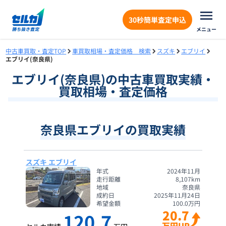
30秒簡単査定申込
メニュー
中古車買取・査定TOP
車買取相場・査定価格 検索
スズキ
エブリイ
エブリイ(奈良県)
エブリイ
(
奈良県
)の中古車買取実績・
買取相場・査定価格
奈良県エブリイの買取実績
スズキ エブリイ
年式
2024年11月
走行距離
8,107
km
地域
奈良県
成約日
2025年11月24日
希望金額
100.0
万円
20.7
120.7
万円UP