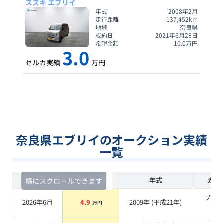
スズキ エブリイ
年式
2008年2月
走行距離
137,452
km
地域
奈良県
成約日
2021年6月28日
希望金額
10.0
万円
3.0
セルカ実績
万円
奈良県エブリイのオークション実績
一覧
査定時期
セルカ実績
年式
カラ
横にスクロールできます
ブラ
2026年6月
4.9
2009
年 (
平成21年
)
万円
系