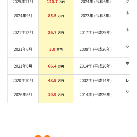
2025年11月
120.7
2024
年 (
令和6年
)
グレ
万円
ホワ
2024年9月
85.5
2023
年 (
令和5年
)
万円
系
ホワ
2021年12月
26.7
2017
年 (
平成29年
)
万円
系
シル
2021年6月
3.0
2008
年 (
平成20年
)
万円
系
ホワ
2021年6月
66.4
2014
年 (
平成26年
)
万円
系
2020年10月
43.9
2002
年 (
平成14年
)
レッ
万円
シル
2026年8月
10.9
2014
年 (
平成26年
)
万円
系