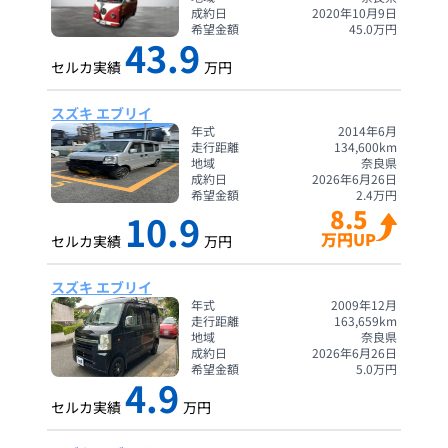
成約日
2020年10月9日
希望金額
45.0
万円
43.9
セルカ実績
万円
スズキ エブリイ
年式
2014年6月
走行距離
134,600
km
地域
奈良県
成約日
2026年6月26日
希望金額
2.4
万円
8.5
10.9
万円UP
セルカ実績
万円
スズキ エブリイ
年式
2009年12月
走行距離
163,659
km
地域
奈良県
成約日
2026年6月26日
希望金額
5.0
万円
4.9
セルカ実績
万円