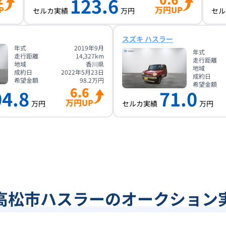
123.6
P
万円UP
セルカ実績
万円
セル
スズキ ハスラー
年式
2019年9月
年式
走行距離
14,327
km
走行距離
地域
香川県
地域
成約日
2022年5月23日
成約日
希望金額
98.2
万円
希望金額
6.6
04.8
71.0
万円UP
万円
セルカ実績
万円
高松市ハスラーのオークション