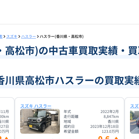
索
スズキ
ハスラー
ハスラー(香川県・高松市)
・
高松市
)の中古車買取実績・
香川県高松市ハスラーの買取実
スズキ ハスラー
スズ
年11月
年式
2022年2月
00
km
走行距離
8,847
km
香川県
地域
香川県
月27日
成約日
2023年12月18日
0
万円
希望金額
123.0
万円
2
0.6