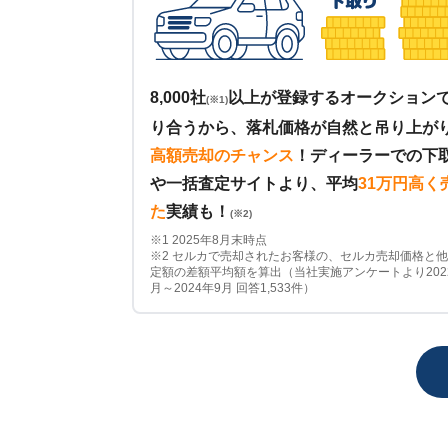
8,000社
以上が登録するオークション
(※1)
り合うから、落札価格が自然と吊り上が
高額売却のチャンス
！
ディーラーでの下
や一括査定サイトより、平均
31万円高く
た
実績も！
(※2)
※1 2025年8月末時点
※2 セルカで売却されたお客様の、セルカ売却価格と
定額の差額平均額を算出（当社実施アンケートより202
月～2024年9月 回答1,533件）