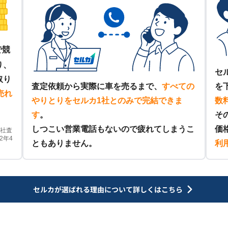
で競
り、
セ
取り
査定依頼から実際に車を売るまで、
すべての
を
売れ
やりとりをセルカ1社とのみで完結できま
数
す
。
そ
しつこい営業電話もないので疲れてしまうこ
価
他社査
2年4
ともありません。
利
セルカが選ばれる理由について
詳しくはこちら