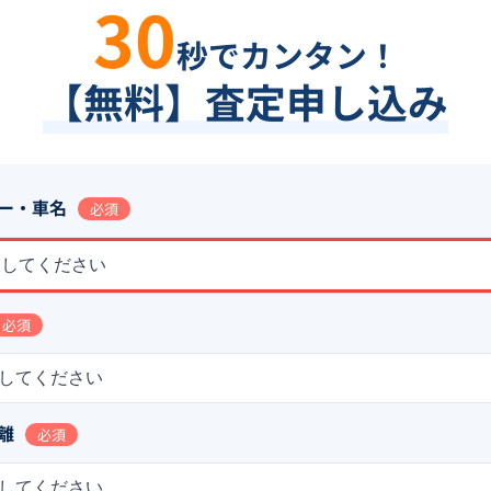
30
秒でカンタン！
【無料】査定申し込み
ー・車名
必須
択してください
必須
してください
離
必須
してください