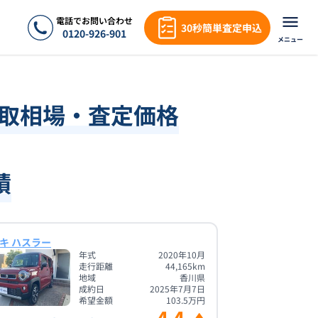
電話でお問い合わせ
30秒簡単査定申込
0120-926-901
メニュー
買取相場・査定価格
績
キ ハスラー
年式
2020年10月
走行距離
44,165
km
地域
香川県
成約日
2025年7月7日
希望金額
103.5
万円
4.4