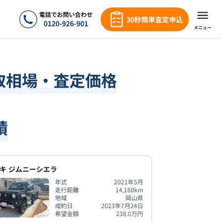
電話でお問い合わせ
30秒簡単査定申込
0120-926-901
メニュー
取相場・査定価格
績
キ
ジムニーシエラ
年式
2021年5月
走行距離
14,160
km
地域
岡山県
成約日
2023年7月24日
希望金額
238.0
万円