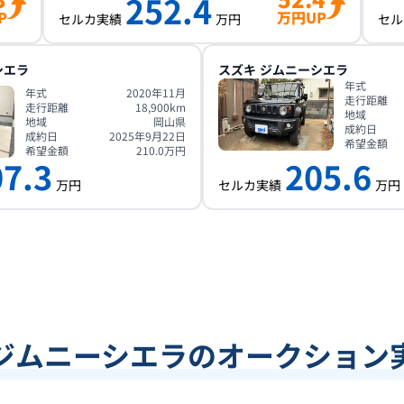
252.4
P
万円UP
セルカ実績
万円
セル
シエラ
スズキ
ジムニーシエラ
年式
年式
2020年11月
走行距離
走行距離
18,900
km
地域
地域
岡山県
成約日
成約日
2025年9月22日
希望金額
希望金額
210.0
万円
07.3
205.6
万円
セルカ実績
万円
ジムニーシエラのオークション