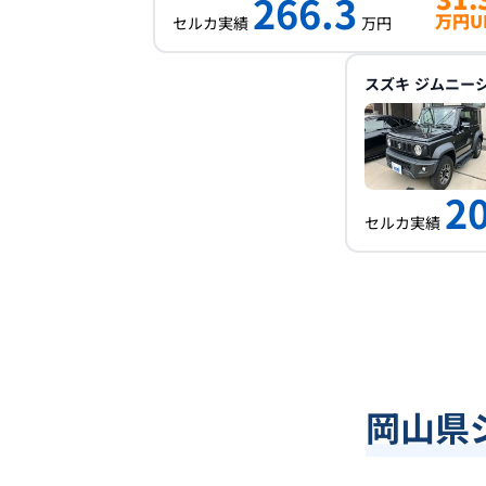
266.3
万円U
セルカ実績
万円
スズキ
ジムニー
2
セルカ実績
岡山県