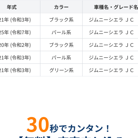
年式
カラー
車種名・グレード
21
年 (
令和3年
)
ブラック
系
ジムニーシエラ
ＪＣ
25
年 (
令和7年
)
パール
系
ジムニーシエラ
ＪＣ
20
年 (
令和2年
)
ブラック
系
ジムニーシエラ
ＪＣ
21
年 (
令和3年
)
パール
系
ジムニーシエラ
ＪＣ
21
年 (
令和3年
)
グリーン
系
ジムニーシエラ
ＪＣ
30
秒でカンタン！