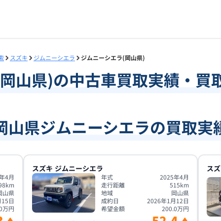
索
スズキ
ジムニーシエラ
ジムニーシエラ(岡山県)
岡山県
)の中古車買取実績・買
岡山県ジムニーシエラの買取実
スズキ
ジムニーシエラ
スズ
1年4月
年式
2025年4月
98
km
走行距離
515
km
岡山県
地域
岡山県
月15日
成約日
2026年1月12日
0
万円
希望金額
200.0
万円
3
52.4