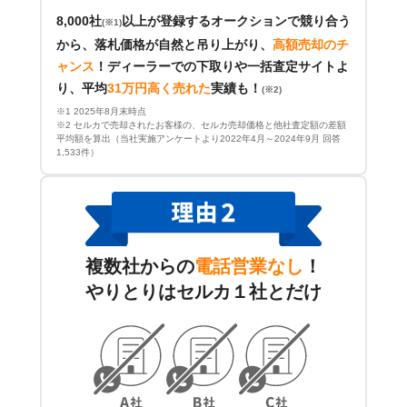
8,000社
以上が登録するオークションで競り合う
(※1)
から、落札価格が自然と吊り上がり、
高額売却のチ
ャンス
！
ディーラーでの下取りや一括査定サイトよ
り、平均
31万円高く売れた
実績も！
(※2)
※1 2025年8月末時点
※2 セルカで売却されたお客様の、セルカ売却価格と他社査定額の差額
平均額を算出（当社実施アンケートより2022年4月～2024年9月 回答
1,533件）
複数社からの
電話営業なし
！
やりとりはセルカ１社とだけ