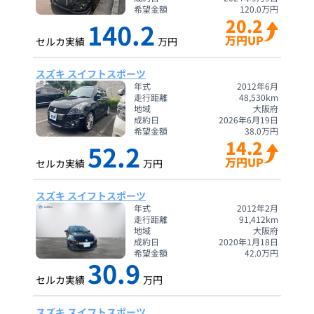
希望金額
120.0
万円
20.2
140.2
万円UP
セルカ実績
万円
スズキ スイフトスポーツ
年式
2012年6月
走行距離
48,530
km
地域
大阪府
成約日
2026年6月19日
希望金額
38.0
万円
14.2
52.2
万円UP
セルカ実績
万円
スズキ スイフトスポーツ
年式
2012年2月
走行距離
91,412
km
地域
大阪府
成約日
2020年1月18日
希望金額
42.0
万円
30.9
セルカ実績
万円
スズキ スイフトスポーツ