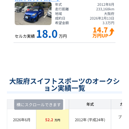
年式
2012年8月
走行距離
233,168
km
地域
大阪府
成約日
2026年2月13日
希望金額
3.3
万円
14.7
18.0
万円UP
セルカ実績
万円
大阪府スイフトスポーツのオークシ
ョン実績一覧
査定時期
セルカ実績
年式
カラ
横にスクロールできます
ブラ
2026年6月
52.2
2012
年 (
平成24年
)
万円
系