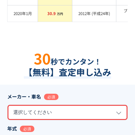
ブラ
2020年1月
30.9
2012
年 (
平成24年
)
万円
系
30
秒でカンタン！
【無料】査定申し込み
メーカー・車名
必須
選択してください
年式
必須