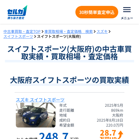
30秒簡単査定申込
メニュー
中古車買取・査定TOP
車買取相場・査定価格 検索
スズキ
スイフトスポーツ
スイフトスポーツ(大阪府)
スイフトスポーツ
(
大阪府
)の中古車買
取実績・買取相場・査定価格
大阪府スイフトスポーツの買取実績
スズキ スイフトスポーツ
年式
2025年5月
走行距離
869
km
地域
大阪府
成約日
2025年8月18日
希望金額
220.0
万円
28.7
248.7
万円UP