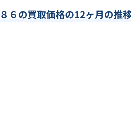
８６
の買取価格の12ヶ月の推