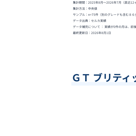
集計期間：
2025年8月
〜
2026年7月
（直近12
集計方法：中央値
サンプル：n=
75
件
（別のグレードも含む８６
データ出典：セルカ実績
データ補完について ： 実績が0件の月は、前
最終更新日：
2026年8月1日
ＧＴ ブリティ