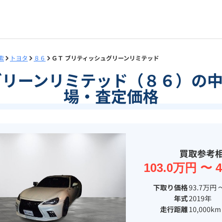
索
トヨタ
８６
ＧＴ ブリティッシュグリーンリミテッド
グリーンリミテッド（８６）の
場・査定価格
買取参考
103.0万円 〜 
下取り価格
93.7万円 
年式
2019年
走行距離
10,000km