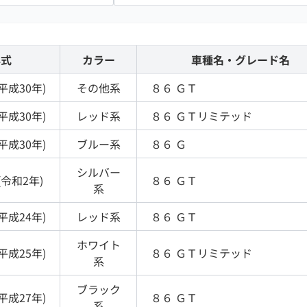
年式
カラー
車種名・グレード名
平成30年
)
その他
系
８６
ＧＴ
平成30年
)
レッド
系
８６
ＧＴリミテッド
平成30年
)
ブルー
系
８６
Ｇ
シルバー
(
令和2年
)
８６
ＧＴ
系
平成24年
)
レッド
系
８６
ＧＴ
ホワイト
平成25年
)
８６
ＧＴリミテッド
系
ブラック
平成27年
)
８６
ＧＴ
系