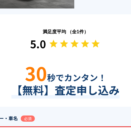
満足度平均 （全
1
件）
5.0
30
秒でカンタン！
【無料】査定申し込み
ー・車名
必須