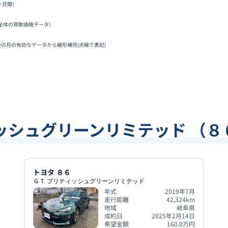
ヶ月間）
全体の買取価格データ）
後の月の有効なデータから線形補完(点線で表記)
ッシュグリーンリミテッド （
トヨタ
８６
ＧＴ ブリティッシュグリーンリミテッド
年式
2019年7月
走行距離
42,324
km
地域
岐阜県
成約日
2025年2月14日
希望金額
160.0
万円