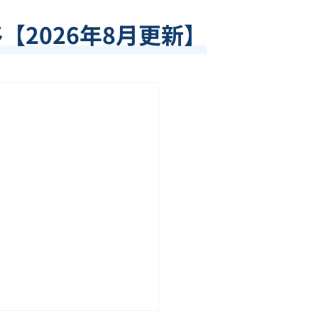
移【
2026
年
8
月更新】