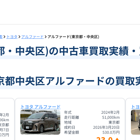
索
トヨタ
アルファード
アルファード(東京都・中央区)
都
・
中央区
)の中古車買取実績
京都中央区アルファードの買取
トヨタ アルファード
トヨ
年式
2024年2月
3年2月
走行距離
51,000
km
06
km
地域
東京都
東京都
成約日
2026年3月20日
8月7日
希望金額
530.0
万円
0
万円
23.0