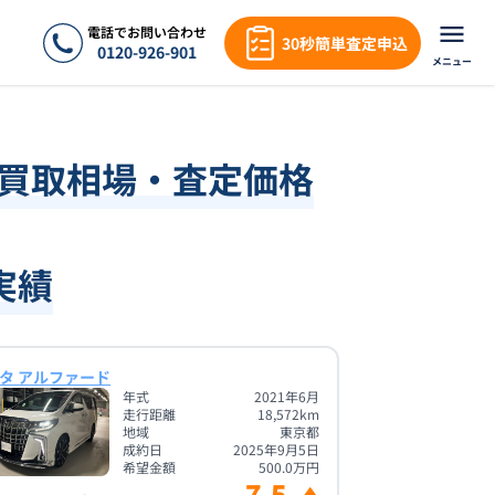
電話でお問い合わせ
30秒簡単査定申込
0120-926-901
メニュー
・買取相場・査定価格
実績
タ アルファード
年式
2021年6月
走行距離
18,572
km
地域
東京都
成約日
2025年9月5日
希望金額
500.0
万円
7.5