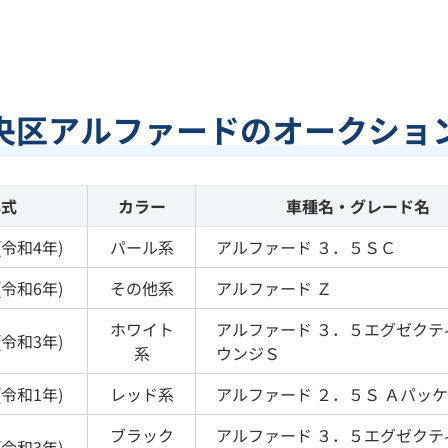
央区アルファードのオークショ
年式
カラー
車種名・グレード名
(
令和4年
)
パール
系
アルファード
３．５ＳＣ
(
令和6年
)
その他
系
アルファード
Ｚ
ホワイト
アルファード
３．５エグゼクテ
(
令和3年
)
系
ウンジＳ
(
令和1年
)
レッド
系
アルファード
２．５Ｓ Ａパッ
ブラック
アルファード
３．５エグゼクテ
(
令和3年
)