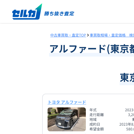
中古車買取・査定TOP
車買取相場・査定価格 検
アルファード
(
東京
東
トヨタ アルファード
年式
202
走行距離
3,2
地域
成約日
2023年
希望金額
580.