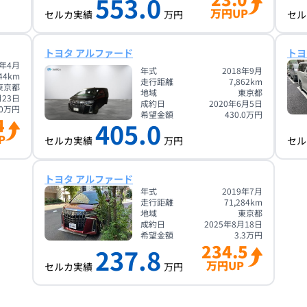
553.0
万円UP
セルカ実績
万円
セル
トヨタ アルファード
トヨ
2年4月
年式
2018年9月
44
km
走行距離
7,862
km
東京都
地域
東京都
月23日
成約日
2020年6月5日
0
万円
希望金額
430.0
万円
4
405.0
P
セルカ実績
万円
セル
トヨタ アルファード
年式
2019年7月
走行距離
71,284
km
地域
東京都
成約日
2025年8月18日
希望金額
3.3
万円
234.5
237.8
万円UP
セルカ実績
万円