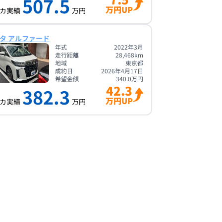
507.5
万円UP
カ実績
万円
タ アルファード
年式
2022年3月
走行距離
28,468
km
地域
東京都
成約日
2026年4月17日
希望金額
340.0
万円
42.3
382.3
万円UP
カ実績
万円