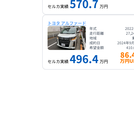
570.7
セルカ実績
万円
トヨタ アルファード
年式
202
走行距離
27,2
地域
成約日
2024年9
希望金額
410.
86.
496.4
万円U
セルカ実績
万円