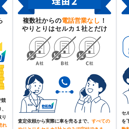
ら
複数社からの
電話営業なし
！
やりとりはセルカ１社とだけ
で競
り、
セ
取り
査定依頼から実際に車を売るまで、
すべての
を
売れ