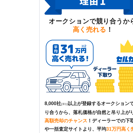
オークションで競り合うか
高く売れる
！
8,000社
以上が登録するオークション
(※1)
り合うから、落札価格が自然と吊り上が
高額売却のチャンス
！
ディーラーでの下
や一括査定サイトより、平均
31万円高く