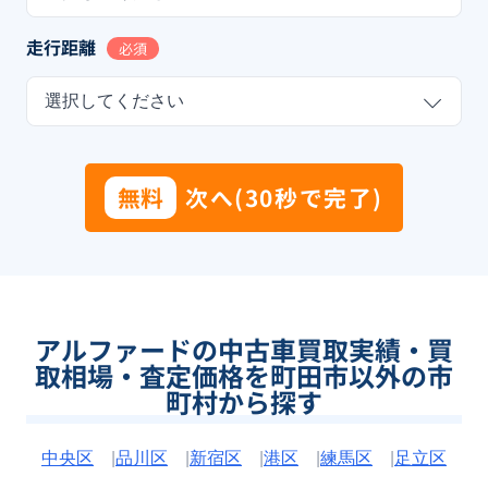
走行距離
必須
選択してください
無料
次へ(30秒で完了)
アルファードの中古車買取実績・買
取相場・査定価格を町田市以外の市
町村から探す
中央区
|
品川区
|
新宿区
|
港区
|
練馬区
|
足立区