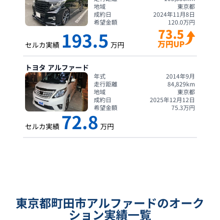
地域
東京都
成約日
2024年11月8日
希望金額
120.0
万円
73.5
193.5
万円UP
セルカ実績
万円
トヨタ
アルファード
年式
2014年9月
走行距離
84,829
km
地域
東京都
成約日
2025年12月12日
希望金額
75.3
万円
72.8
セルカ実績
万円
東京都町田市アルファードのオーク
ション実績一覧