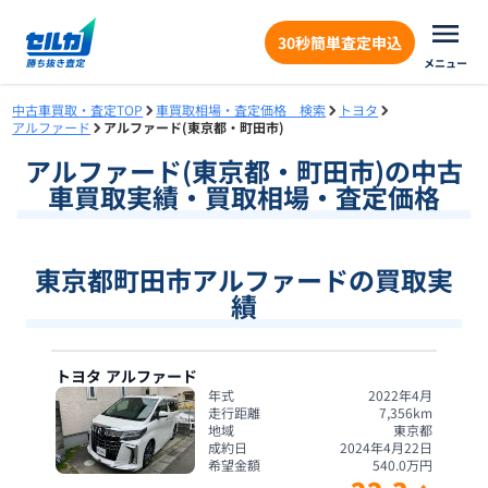
30秒簡単査定申込
メニュー
中古車買取・査定TOP
車買取相場・査定価格 検索
トヨタ
アルファード
アルファード(東京都・町田市)
アルファード
(
東京都
・
町田市
)の中古
車買取実績・買取相場・査定価格
東京都町田市アルファードの買取実
績
トヨタ
アルファード
年式
2022年4月
走行距離
7,356
km
地域
東京都
成約日
2024年4月22日
希望金額
540.0
万円