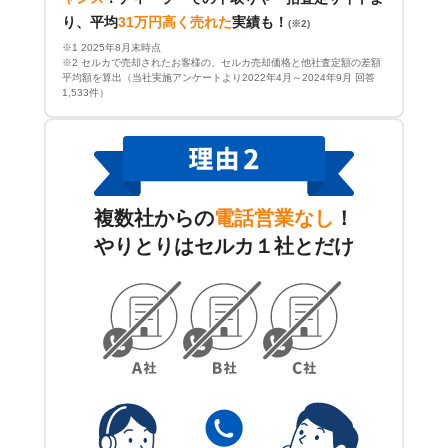
り、平均
31万円高く売れた
実績も！
(※2)
※1 2025年8月末時点
※2 セルカで売却されたお客様の、セルカ売却価格と他社査定額の差額
平均額を算出（当社実施アンケートより2022年4月～2024年9月 回答
1,533件）
複数社からの
電話営業なし
！
やりとりはセルカ１社とだけ