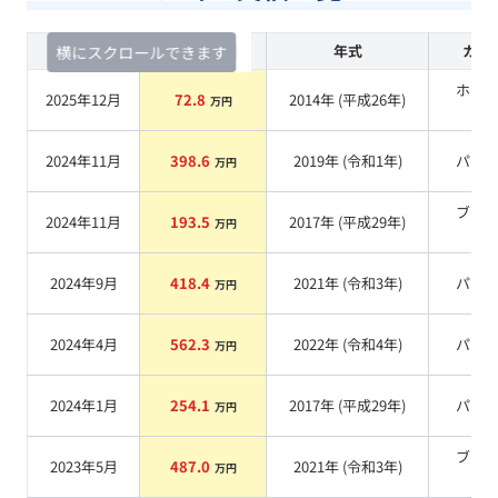
査定時期
セルカ実績
年式
カラ
横にスクロールできます
ホワ
2025年12月
72.8
2014
年 (
平成26年
)
万円
系
2024年11月
398.6
2019
年 (
令和1年
)
パー
万円
ブラ
2024年11月
193.5
2017
年 (
平成29年
)
万円
系
2024年9月
418.4
2021
年 (
令和3年
)
パー
万円
2024年4月
562.3
2022
年 (
令和4年
)
パー
万円
2024年1月
254.1
2017
年 (
平成29年
)
パー
万円
ブラ
2023年5月
487.0
2021
年 (
令和3年
)
万円
系