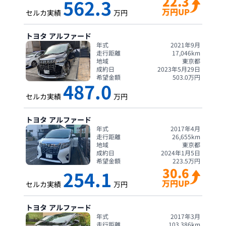
22.3
562.3
万円UP
セルカ実績
万円
トヨタ
アルファード
年式
2021年9月
走行距離
17,046
km
地域
東京都
成約日
2023年5月29日
希望金額
503.0
万円
487.0
セルカ実績
万円
トヨタ
アルファード
年式
2017年4月
走行距離
26,655
km
地域
東京都
成約日
2024年1月5日
希望金額
223.5
万円
30.6
254.1
万円UP
セルカ実績
万円
トヨタ
アルファード
年式
2017年3月
走行距離
103,386
km