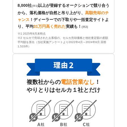
8,000社
以上が登録するオークションで競り合う
(※1)
から、落札価格が自然と吊り上がり、
高額売却のチ
ャンス
！
ディーラーでの下取りや一括査定サイトよ
り、平均
31万円高く売れた
実績も！
(※2)
※1 2025年8月末時点
※2 セルカで売却されたお客様の、セルカ売却価格と他社査定額の差額
平均額を算出（当社実施アンケートより2022年4月～2024年9月 回答
1,533件）
複数社からの
電話営業なし
！
やりとりはセルカ１社とだけ