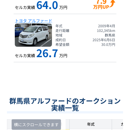
7.9
64.0
万円UP
セルカ実績
万円
トヨタ アルファード
年式
2009年4月
走行距離
102,345
km
地域
群馬県
成約日
2025年6月6日
希望金額
30.0
万円
26.7
セルカ実績
万円
群馬県アルファードのオークション
実績一覧
査定時期
セルカ実績
年式
カラ
横にスクロールできます