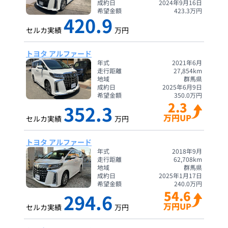
成約日
2024年9月16日
希望金額
423.3
万円
420.9
セルカ実績
万円
トヨタ アルファード
年式
2021年6月
走行距離
27,854
km
地域
群馬県
成約日
2025年6月9日
希望金額
350.0
万円
2.3
352.3
万円UP
セルカ実績
万円
トヨタ アルファード
年式
2018年9月
走行距離
62,708
km
地域
群馬県
成約日
2025年1月17日
希望金額
240.0
万円
54.6
294.6
万円UP
セルカ実績
万円