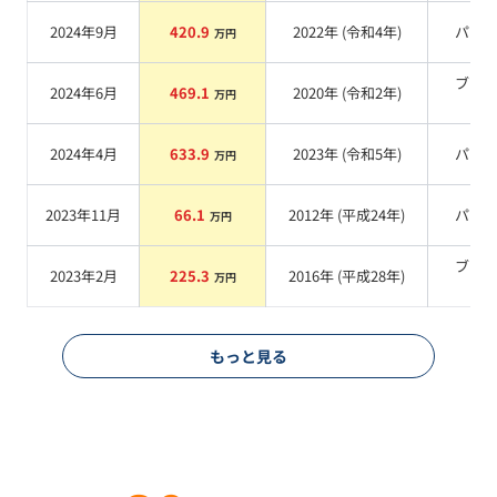
2024年9月
420.9
2022
年 (
令和4年
)
パー
万円
ブラ
2024年6月
469.1
2020
年 (
令和2年
)
万円
系
2024年4月
633.9
2023
年 (
令和5年
)
パー
万円
2023年11月
66.1
2012
年 (
平成24年
)
パー
万円
ブラ
2023年2月
225.3
2016
年 (
平成28年
)
万円
系
もっと見る