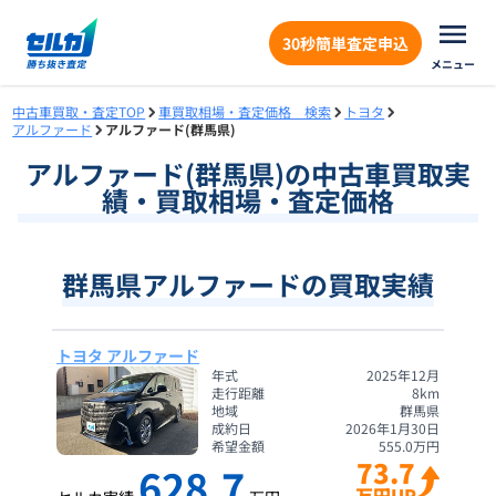
30秒簡単査定申込
メニュー
中古車買取・査定TOP
車買取相場・査定価格 検索
トヨタ
アルファード
アルファード(群馬県)
アルファード
(
群馬県
)の中古車買取実
績・買取相場・査定価格
群馬県アルファードの買取実績
トヨタ アルファード
年式
2025年12月
走行距離
8
km
地域
群馬県
成約日
2026年1月30日
希望金額
555.0
万円
73.7
628.7
万円UP