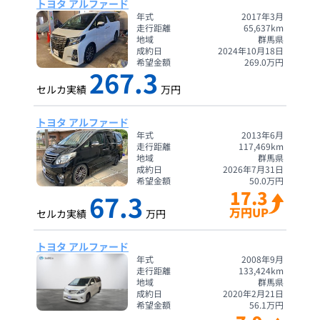
トヨタ アルファード
年式
2017年3月
走行距離
65,637
km
地域
群馬県
成約日
2024年10月18日
希望金額
269.0
万円
267.3
セルカ実績
万円
トヨタ アルファード
年式
2013年6月
走行距離
117,469
km
地域
群馬県
成約日
2026年7月31日
希望金額
50.0
万円
17.3
67.3
万円UP
セルカ実績
万円
トヨタ アルファード
年式
2008年9月
走行距離
133,424
km
地域
群馬県
成約日
2020年2月21日
希望金額
56.1
万円