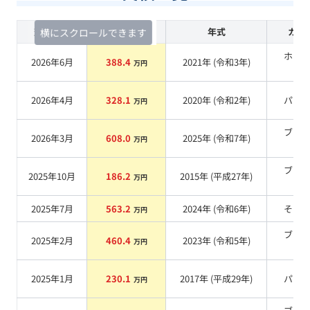
査定時期
セルカ実績
年式
カラ
横にスクロールできます
ホワ
2026年6月
388.4
2021
年 (
令和3年
)
万円
系
2026年4月
328.1
2020
年 (
令和2年
)
パー
万円
ブラ
2026年3月
608.0
2025
年 (
令和7年
)
万円
系
ブラ
2025年10月
186.2
2015
年 (
平成27年
)
万円
系
2025年7月
563.2
2024
年 (
令和6年
)
その
万円
ブラ
2025年2月
460.4
2023
年 (
令和5年
)
万円
系
2025年1月
230.1
2017
年 (
平成29年
)
パー
万円