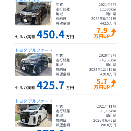
年式
2021年6月
走行距離
12,685
km
地域
岡山県
成約日
2022年6月27日
希望金額
442.5
万円
7.9
450.4
万円UP
セルカ実績
万円
トヨタ アルファード
年式
2020年9月
走行距離
74,761
km
地域
岡山県
成約日
2024年12月16日
希望金額
420.0
万円
5.7
425.7
万円UP
セルカ実績
万円
トヨタ アルファード
年式
2021年11月
走行距離
31,915
km
地域
岡山県
成約日
2026年6月6日
希望金額
390.0
万円