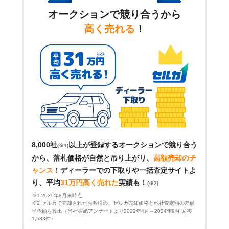
オークションで競り合うから
高く売れる
！
8,000社
以上が登録するオークションで競り合う
(※1)
から、落札価格が自然と吊り上がり、
高額売却のチ
ャンス
！
ディーラーでの下取りや一括査定サイトよ
り、平均
31万円高く売れた
実績も！
(※2)
※1 2025年8月末時点
※2 セルカで売却されたお客様の、セルカ売却価格と他社査定額の差額
平均額を算出（当社実施アンケートより2022年4月～2024年9月 回答
1,533件）