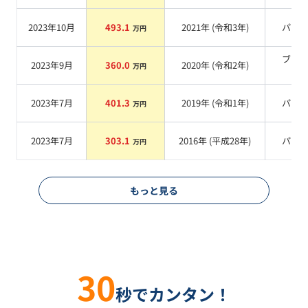
2023年10月
493.1
2021
年 (
令和3年
)
パー
万円
ブラ
2023年9月
360.0
2020
年 (
令和2年
)
万円
系
2023年7月
401.3
2019
年 (
令和1年
)
パー
万円
2023年7月
303.1
2016
年 (
平成28年
)
パー
万円
もっと見る
30
秒でカンタン！