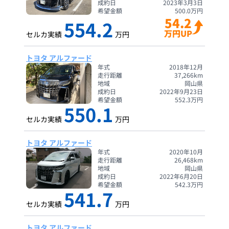
成約日
2023年3月3日
希望金額
500.0
万円
54.2
554.2
万円UP
セルカ実績
万円
トヨタ アルファード
年式
2018年12月
走行距離
37,266
km
地域
岡山県
成約日
2022年9月23日
希望金額
552.3
万円
550.1
セルカ実績
万円
トヨタ アルファード
年式
2020年10月
走行距離
26,468
km
地域
岡山県
成約日
2022年6月20日
希望金額
542.3
万円
541.7
セルカ実績
万円
トヨタ アルファード