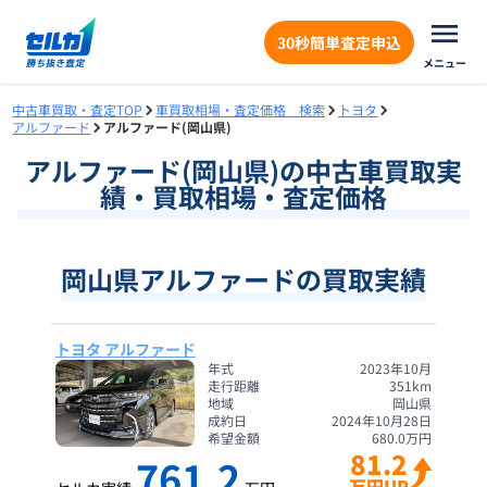
30秒簡単査定申込
メニュー
中古車買取・査定TOP
車買取相場・査定価格 検索
トヨタ
アルファード
アルファード(岡山県)
アルファード
(
岡山県
)の中古車買取実
績・買取相場・査定価格
岡山県アルファードの買取実績
トヨタ アルファード
年式
2023年10月
走行距離
351
km
地域
岡山県
成約日
2024年10月28日
希望金額
680.0
万円
81.2
761.2
万円UP