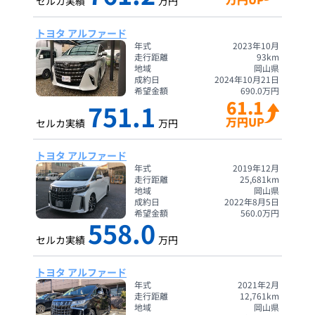
セルカ実績
万円
トヨタ アルファード
年式
2023年10月
走行距離
93
km
地域
岡山県
成約日
2024年10月21日
希望金額
690.0
万円
61.1
751.1
万円UP
セルカ実績
万円
トヨタ アルファード
年式
2019年12月
走行距離
25,681
km
地域
岡山県
成約日
2022年8月5日
希望金額
560.0
万円
558.0
セルカ実績
万円
トヨタ アルファード
年式
2021年2月
走行距離
12,761
km
地域
岡山県