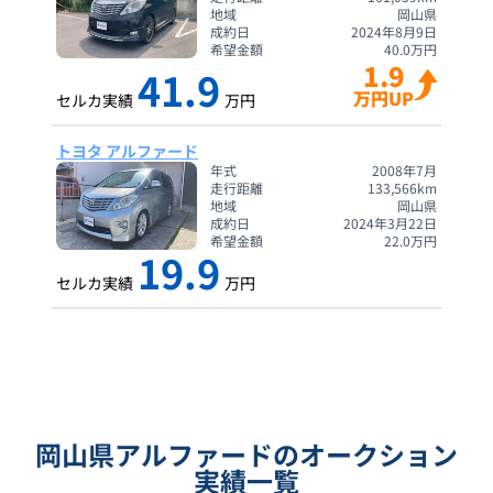
地域
岡山県
成約日
2024年8月9日
希望金額
40.0
万円
1.9
41.9
万円UP
セルカ実績
万円
トヨタ アルファード
年式
2008年7月
走行距離
133,566
km
地域
岡山県
成約日
2024年3月22日
希望金額
22.0
万円
19.9
セルカ実績
万円
岡山県アルファードのオークション
実績一覧