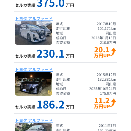
375.0
セルカ実績
万円
トヨタ アルファード
年式
2017年10月
走行距離
101,171
km
地域
岡山県
成約日
2025年1月13日
希望金額
210.0
万円
20.1
230.1
万円UP
セルカ実績
万円
トヨタ アルファード
年式
2015年12月
走行距離
132,881
km
地域
岡山県
成約日
2025年10月24日
希望金額
175.0
万円
11.2
186.2
万円UP
セルカ実績
万円
トヨタ アルファード
年式
2011年7月
走行距離
161,059
km