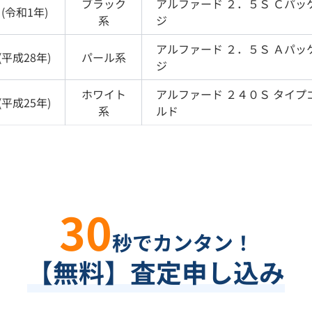
ブラック
アルファード
２．５Ｓ Ｃパッ
(
令和1年
)
系
ジ
アルファード
２．５Ｓ Ａパッ
(
平成28年
)
パール
系
ジ
ホワイト
アルファード
２４０Ｓ タイプ
(
平成25年
)
系
ルド
30
秒でカンタン！
【無料】査定申し込み