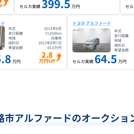
399.5
P
セルカ実績
万円
セル
ード
トヨタ アルファード
年式
2014年8月
年式
走行距離
72,658
km
走行距離
地域
兵庫県
地域
成約日
2023年8月7日
成約日
希望金額
83.0
万円
希望金額
2.8
.8
64.5
万円UP
万円
セルカ実績
万円
路市アルファードのオークショ