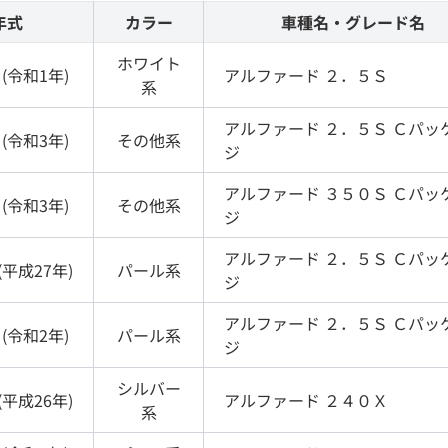
年式
カラー
車種名・グレード名
ホワイト
(
令和1年
)
アルファード
２．５Ｓ
系
アルファード
２．５Ｓ Ｃパッ
(
令和3年
)
その他
系
ジ
アルファード
３５０Ｓ Ｃパッ
(
令和3年
)
その他
系
ジ
アルファード
２．５Ｓ Ｃパッ
(
平成27年
)
パール
系
ジ
アルファード
２．５Ｓ Ｃパッ
(
令和2年
)
パール
系
ジ
シルバー
(
平成26年
)
アルファード
２４０Ｘ
系