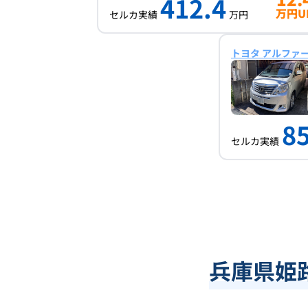
412.4
万円U
セルカ実績
万円
トヨタ アルファ
85
セルカ実績
兵庫県姫