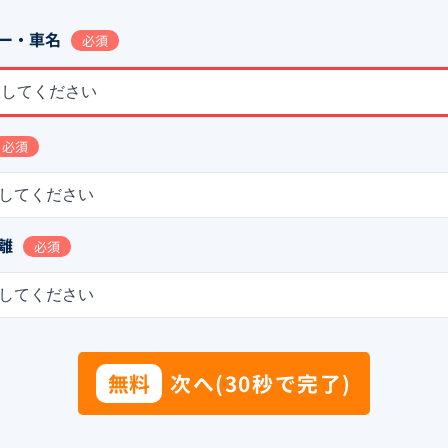
ー・車名
必須
択してください
必須
してください
離
必須
してください
無料
次へ(30秒で完了)