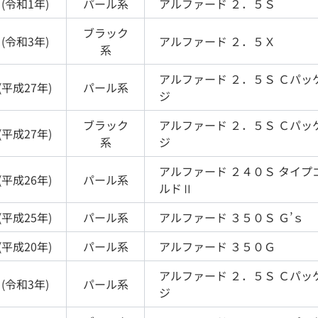
(
令和1年
)
パール
系
アルファード
２．５Ｓ
ブラック
(
令和3年
)
アルファード
２．５Ｘ
系
アルファード
２．５Ｓ Ｃパッ
(
平成27年
)
パール
系
ジ
ブラック
アルファード
２．５Ｓ Ｃパッ
(
平成27年
)
系
ジ
アルファード
２４０Ｓ タイプ
(
平成26年
)
パール
系
ルドⅡ
(
平成25年
)
パール
系
アルファード
３５０Ｓ Ｇ’ｓ
(
平成20年
)
パール
系
アルファード
３５０Ｇ
アルファード
２．５Ｓ Ｃパッ
(
令和3年
)
パール
系
ジ