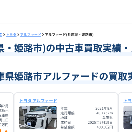
索
トヨタ
アルファード
アルファード(兵庫県・姫路市)
県
・
姫路市
)の中古車買取実績
庫県姫路市アルファードの買取
トヨタ アルファード
トヨ
1年2月
年式
2021年8月
63
km
走行距離
40,775
km
兵庫県
地域
兵庫県
9月1日
成約日
2025年9月19日
0
万円
希望金額
400.0
万円
4