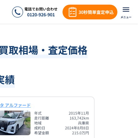
電話でお問い合わせ
30秒簡単査定申込
0120-926-901
メニュー
・買取相場・査定価格
実績
タ アルファード
年式
2015年11月
走行距離
163,742
km
地域
兵庫県
成約日
2024年8月8日
希望金額
215.0
万円