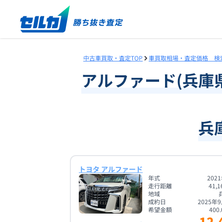
中古車買取・査定TOP
車買取相場・査定価格 検
アルファード
(
兵庫
兵
トヨタ アルファード
年式
202
走行距離
41,1
地域
成約日
2025年
希望金額
400.
12.