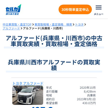
30秒簡単査定申込
メニュー
中古車買取・査定TOP
車買取相場・査定価格 検索
トヨタ
アルファード
アルファード(兵庫県・川西市)
アルファード
(
兵庫県
・
川西市
)の中古
車買取実績・買取相場・査定価格
兵庫県川西市アルファードの買取実
績
トヨタ アルファード
年式
2020年10月
走行距離
8,428
km
地域
兵庫県
成約日
2023年5月1日
希望金額
430.0
万円