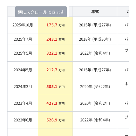
査定時期
セルカ実績
年式
カラ
横にスクロールできます
2025年10月
175.7
2015
年 (
平成27年
)
パー
万円
2025年7月
243.1
2018
年 (
平成30年
)
パー
万円
ブラ
2025年5月
322.1
2022
年 (
令和4年
)
万円
系
2024年5月
212.7
2015
年 (
平成27年
)
パー
万円
ホワ
2024年3月
505.1
2020
年 (
令和2年
)
万円
系
2023年4月
427.3
2020
年 (
令和2年
)
パー
万円
ブラ
2022年6月
526.9
2022
年 (
令和4年
)
万円
系