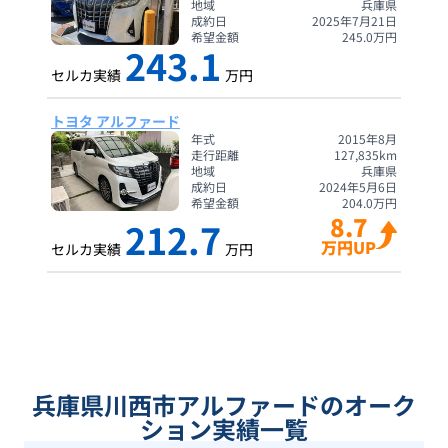
地域
兵庫県
成約日
2025年7月21日
希望金額
245.0
万円
243.1
セルカ実績
万円
トヨタ アルファード
年式
2015年8月
走行距離
127,835
km
地域
兵庫県
成約日
2024年5月6日
希望金額
204.0
万円
8.7
212.7
万円UP
セルカ実績
万円
兵庫県川西市アルファードのオーク
ション実績一覧