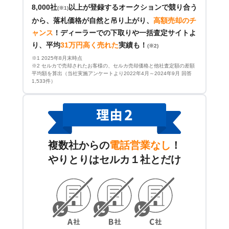
8,000社
以上が登録するオークションで競り合う
(※1)
から、落札価格が自然と吊り上がり、
高額売却のチ
ャンス
！
ディーラーでの下取りや一括査定サイトよ
り、平均
31万円高く売れた
実績も！
(※2)
※1 2025年8月末時点
※2 セルカで売却されたお客様の、セルカ売却価格と他社査定額の差額
平均額を算出（当社実施アンケートより2022年4月～2024年9月 回答
1,533件）
複数社からの
電話営業なし
！
やりとりはセルカ１社とだけ