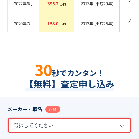
ブラ
2022年6月
395.2
2017
年 (
平成29年
)
万円
系
ブラ
2020年7月
158.0
2013
年 (
平成25年
)
万円
系
30
秒でカンタン！
【無料】査定申し込み
メーカー・車名
必須
選択してください