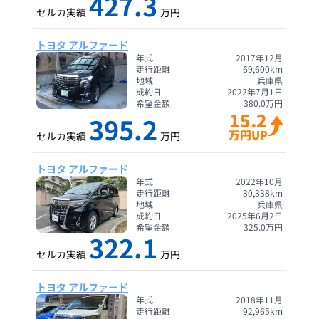
427.3
セルカ実績
万円
トヨタ アルファード
年式
2017年12月
走行距離
69,600
km
地域
兵庫県
成約日
2022年7月1日
希望金額
380.0
万円
15.2
395.2
万円UP
セルカ実績
万円
トヨタ アルファード
年式
2022年10月
走行距離
30,338
km
地域
兵庫県
成約日
2025年6月2日
希望金額
325.0
万円
322.1
セルカ実績
万円
トヨタ アルファード
年式
2018年11月
走行距離
92,965
km