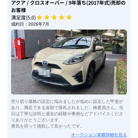
アクア
/ クロスオーバー
/ 9年落ち(2017年式)
売却の
お客様
満足度(
5
.0)
成約日：
2026年7月
売り切り価格の設定に悩みましたが低めに設定した甲斐が
あり、満足できる金額で落札されました。検査員さん、当
日は丁寧な説明と過去の経験や事例などアドバイスくださ
りありがとうございます。
勇気を持って挑戦して良かったです。
オークション実績詳細を見る