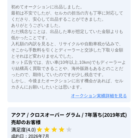
初めてオークションに出品しました。
最初は不安でしたが、セルカの担当の方も丁寧に対応して
くださり、安心して出品することができました。
ありがとうございました。
ただ残念なことは、出品した車が想定していた金額よりも
低かったことです。
入札額の内訳を見ると、リサイクルや自動車税が込みで、
そこから手数料を引くとディーラーと交渉した下取り金額
とそれほど変わりませんでした。
ネット広告では、古い車(10年以上,10km)でもディーラーよ
り結構高く買取できることや、海外販路もあるとのことだ
ったので、期待していたのですが少し残念です。
しかし、今後またオークションに出す機会があれば、セル
カさんにお願いしたいとは思います。
オークション実績詳細を見る
アクア
/ クロスオーバー グラム
/ 7年落ち(2019年式)
売却のお客様
満足度(
4
.0)
成約日：
2026年7月