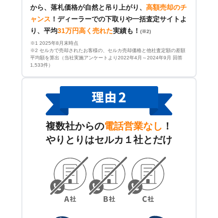
から、落札価格が自然と吊り上がり、
高額売却のチ
ャンス
！
ディーラーでの下取りや一括査定サイトよ
り、平均
31万円高く売れた
実績も！
(※2)
※1 2025年8月末時点
※2 セルカで売却されたお客様の、セルカ売却価格と他社査定額の差額
平均額を算出（当社実施アンケートより2022年4月～2024年9月 回答
1,533件）
複数社からの
電話営業なし
！
やりとりはセルカ１社とだけ