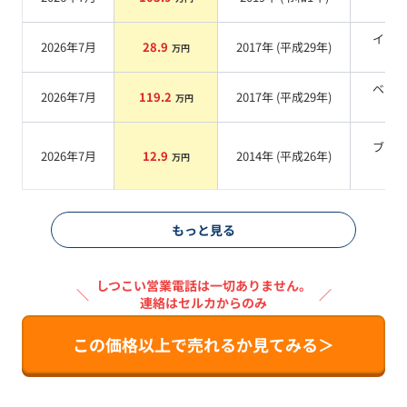
系
イエ
2026年7月
28.9
2017
年 (
平成29年
)
万円
系
ベー
2026年7月
119.2
2017
年 (
平成29年
)
万円
系
ブラ
2026年7月
12.9
2014
年 (
平成26年
)
万円
系
もっと見る
しつこい営業電話は一切ありません。
＼
／
連絡はセルカからのみ
この価格以上で売れるか見てみる＞