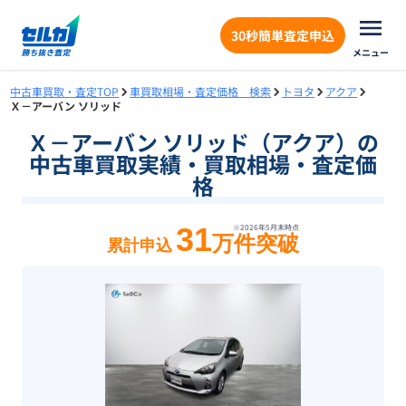
30秒簡単査定申込
メニュー
中古車買取・査定TOP
車買取相場・査定価格 検索
トヨタ
アクア
Ｘ－アーバン ソリッド
Ｘ－アーバン ソリッド（アクア）の
中古車買取実績・買取相場・査定価
格
31
※
2026年5月末
時点
万件突破
累計申込