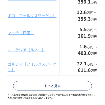
356.1
万円
12.6
万円 〜
ポロ［フォルクスワーゲン］
355.3
万円
5.5
万円 〜
マーチ［日産］
361.9
万円
1.6
万円 〜
ルーテシア［ルノー］
403.0
万円
72.1
ゴルフＲ［フォルクスワーゲ
万円 〜
611.6
ン］
万円
もっと見る
※1 買取相場価格は弊社が独自に統計分析した中古車買取における一般的な相場価格であり、
実際の買取価格を保証するものではありません。