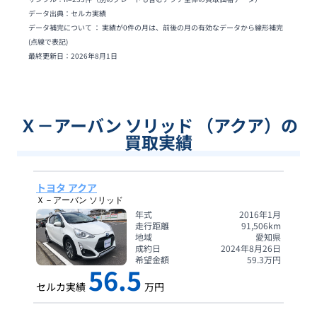
データ出典：セルカ実績
データ補完について ： 実績が0件の月は、前後の月の有効なデータから線形補完
(点線で表記)
最終更新日：
2026年8月1日
Ｘ－アーバン ソリッド （アクア）の
買取実績
トヨタ アクア
Ｘ－アーバン ソリッド
年式
2016年1月
走行距離
91,506
km
地域
愛知県
成約日
2024年8月26日
希望金額
59.3
万円
56.5
セルカ実績
万円