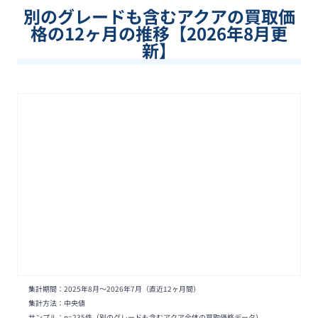
別のグレードも含む
アクア
の買取価
格の12ヶ月の推移【
2026
年
8
月更
新】
集計期間：
2025年8月
〜
2026年7月
（直近12ヶ月間）
集計方法：中央値
サンプル：n=
235
件
（別のグレードも含むアクア全体の買取価格データ）