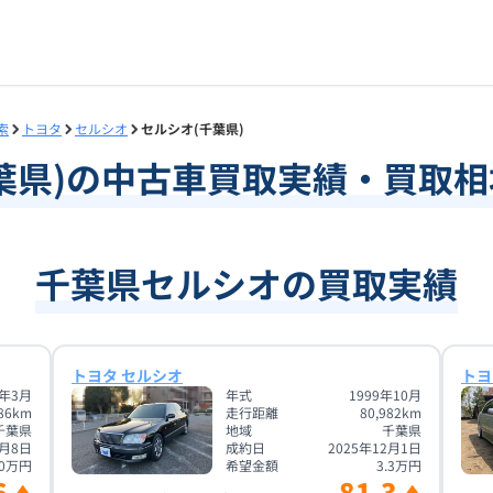
索
トヨタ
セルシオ
セルシオ(千葉県)
葉県
)の中古車買取実績・買取
千葉県セルシオの買取実績
トヨタ セルシオ
トヨ
6年3月
年式
1999年10月
86
km
走行距離
80,982
km
千葉県
地域
千葉県
3月8日
成約日
2025年12月1日
0
万円
希望金額
3.3
万円
6
81.3