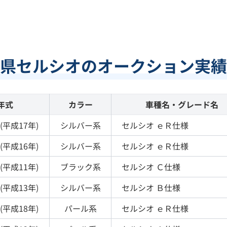
県セルシオのオークション実績
年式
カラー
車種名・グレード名
(
平成17年
)
シルバー
系
セルシオ
ｅＲ仕様
(
平成16年
)
シルバー
系
セルシオ
ｅＲ仕様
(
平成11年
)
ブラック
系
セルシオ
Ｃ仕様
(
平成13年
)
シルバー
系
セルシオ
Ｂ仕様
(
平成18年
)
パール
系
セルシオ
ｅＲ仕様