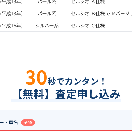
(
平成13年
)
パール
系
セルシオ
Ａ仕様
(
平成13年
)
パール
系
セルシオ
Ｂ仕様 ｅＲバージ
(
平成16年
)
シルバー
系
セルシオ
Ｃ仕様
30
秒でカンタン！
【無料】査定申し込み
ー・車名
必須