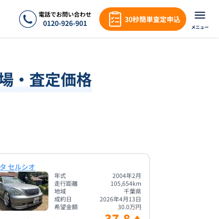
電話でお問い合わせ
30秒簡単査定申込
0120-926-901
メニュー
相場・査定価格
タ セルシオ
年式
2004年2月
走行距離
105,654
km
地域
千葉県
成約日
2026年4月13日
希望金額
30.0
万円
37.8