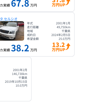
67.8
万円UP
カ実績
万円
タ セルシオ
年式
2001年1月
走行距離
49,750
km
地域
千葉県
成約日
2024年2月5日
希望金額
25.0
万円
13.2
38.2
万円UP
カ実績
万円
2001年2月
146,738
km
千葉県
2019年10月15日
10.0
万円