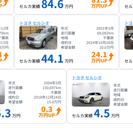
84.6
P
万円UP
セルカ実績
万円
セル
トヨタ セルシオ
トヨ
年12月
年式
2001年3月
79
km
走行距離
68,082
km
千葉県
地域
千葉県
月13日
成約日
2024年10月28日
3
万円
希望金額
20.0
万円
8
24.1
44.1
P
万円UP
セルカ実績
万円
セル
トヨタ セルシオ
年式
2004年3月
年式
走行距離
150,697
km
走行距離
地域
千葉県
地域
成約日
2018年12月24日
成約日
希望金額
15.0
万円
希望金額
0.3
.3
4.5
万円UP
万円
セルカ実績
万円