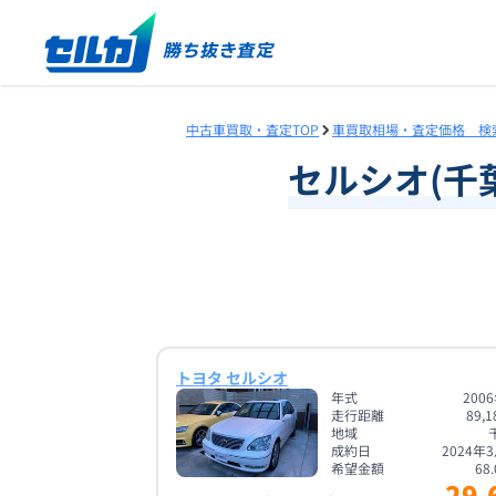
中古車買取・査定TOP
車買取相場・査定価格 検
セルシオ
(
千
トヨタ セルシオ
年式
200
走行距離
89,1
地域
成約日
2024年
希望金額
68.
29.