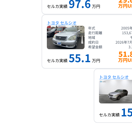
97.6
万円U
セルカ実績
万円
トヨタ セルシオ
年式
2005
走行距離
153,6
地域
成約日
2026年7
希望金額
3.
51.
55.1
万円U
セルカ実績
万円
トヨタ セルシオ
15
セルカ実績