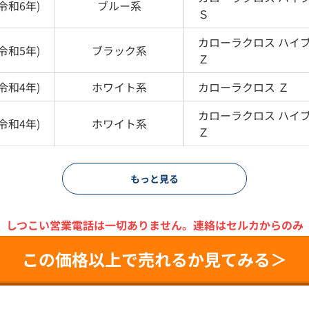
令和6年
)
ブルー
系
Ｓ
カローラクロス
ハイ
令和5年
)
ブラック
系
Ｚ
令和4年
)
ホワイト
系
カローラクロス
Ｚ
カローラクロス
ハイ
令和4年
)
ホワイト
系
Ｚ
もっと見る
＼
しつこい営業電話は一切ありません。
連絡はセルカからのみ
この価格以上で売れるか見てみる＞