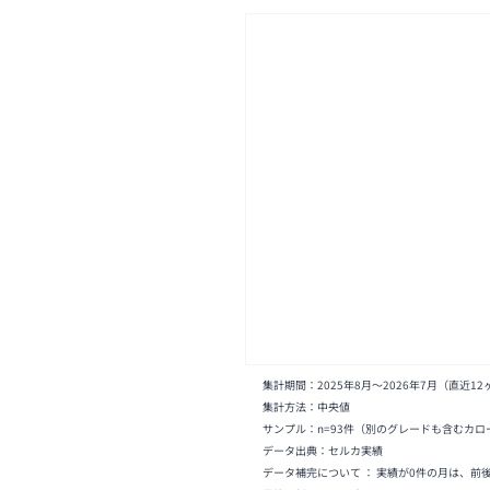
集計期間：
2025年8月
〜
2026年7月
（直近12
集計方法：中央値
サンプル：n=
93
件
（別のグレードも含むカロ
データ出典：セルカ実績
データ補完について ： 実績が0件の月は、前