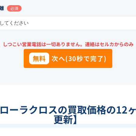
離
必須
してください
＼
しつこい営業電話は一切ありません。
連絡はセルカからのみ
無料
次へ(30秒で完了)
ローラクロス
の買取価格の12
更新】