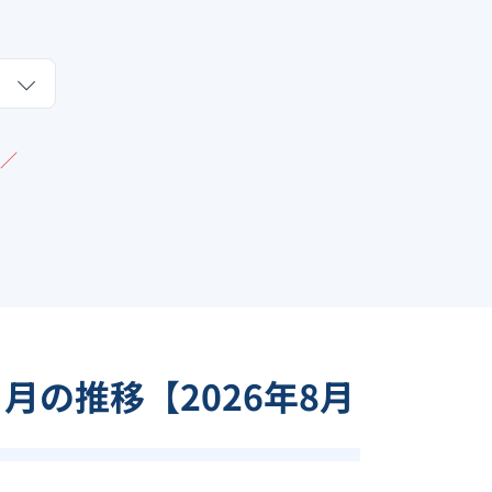
／
ヶ月の推移【
2026
年
8
月