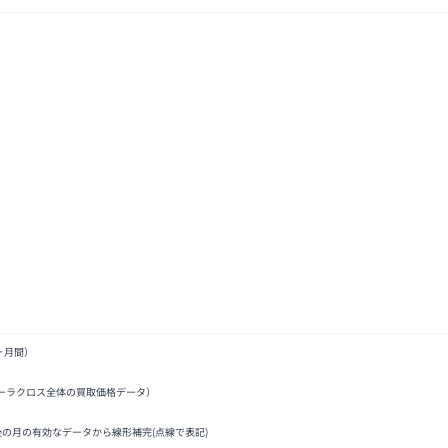
ヶ月間）
ーラクロス全体の買取価格データ）
後の月の有効なデータから線形補完(点線で表記)