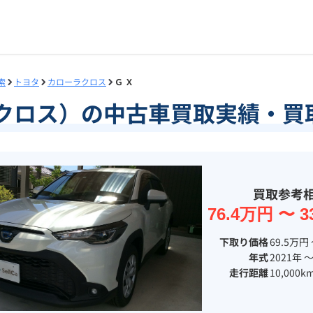
索
トヨタ
カローラクロス
Ｇ Ｘ
ラクロス）の中古車買取実績・買
買取参考
76.4万円 〜 3
下取り価格
69.5万円 
年式
2021年 〜
走行距離
10,000k