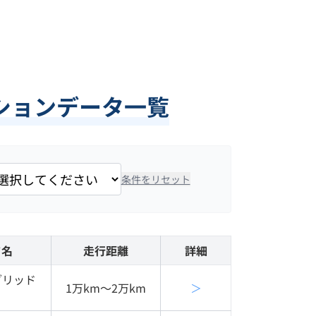
ションデータ一覧
条件をリセット
ド名
走行距離
詳細
ブリッド
1万km〜2万km
＞