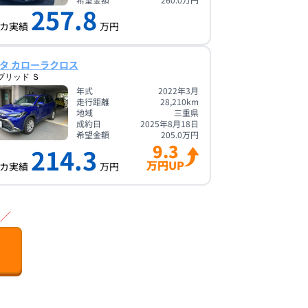
257.8
カ実績
万円
タ カローラクロス
ブリッド Ｓ
年式
2022年3月
走行距離
28,210
km
地域
三重県
成約日
2025年8月18日
希望金額
205.0
万円
9.3
214.3
万円UP
カ実績
万円
／