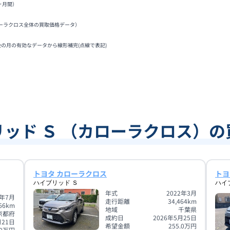
ヶ月間）
ーラクロス全体の買取価格データ）
後の月の有効なデータから線形補完(点線で表記)
リッド Ｓ （カローラクロス）の
トヨタ カローラクロス
トヨ
ハイブリッド Ｓ
ハイ
年式
2022年3月
3年7月
走行距離
34,464
km
66
km
地域
千葉県
京都府
成約日
2026年5月25日
月21日
希望金額
255.0
万円
0
万円