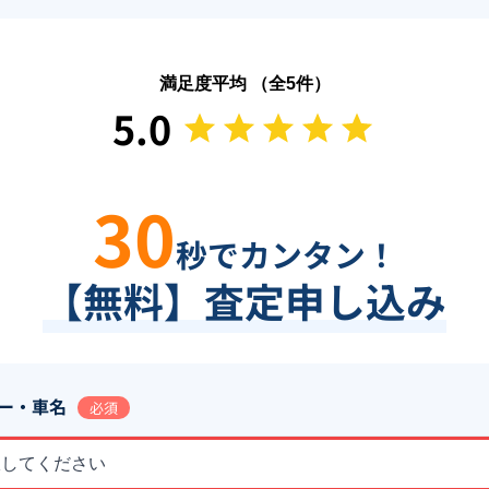
満足度平均 （全
5
件）
5.0
30
秒でカンタン！
【無料】査定申し込み
ー・車名
必須
択してください