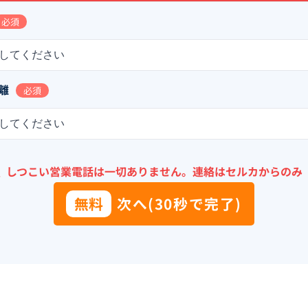
必須
してください
離
必須
してください
＼
しつこい営業電話は一切ありません。
連絡はセルカからのみ
無料
次へ(30秒で完了)