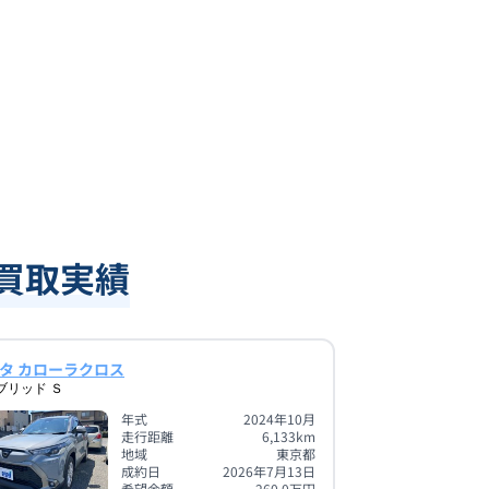
買取実績
タ カローラクロス
ブリッド Ｓ
年式
2024年10月
走行距離
6,133
km
地域
東京都
成約日
2026年7月13日
希望金額
260.0
万円