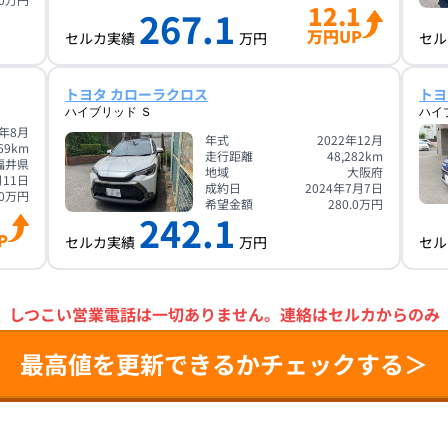
12.1
267.1
万円UP
セルカ実績
万円
セル
トヨタ カローラクロス
トヨ
ハイブリッド Ｓ
ハイ
2年8月
年式
2022年12月
69
km
走行距離
48,282
km
福井県
地域
大阪府
月11日
成約日
2024年7月7日
0
万円
希望金額
280.0
万円
242.1
P
セルカ実績
万円
セル
＼
しつこい営業電話は一切ありません。
連絡はセルカからのみ
最高値を更新できるかチェックする＞