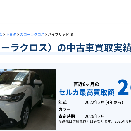
索
トヨタ
カローラクロス
ハイブリッド Ｓ
ローラクロス）の中古車買取実
2
直近6ヶ月の
セルカ最高買取額
年式
2022年3月
(
4年落ち
)
カラー
査定時期
2026年8月
※画像は実績車両とは異なります。
2026年8