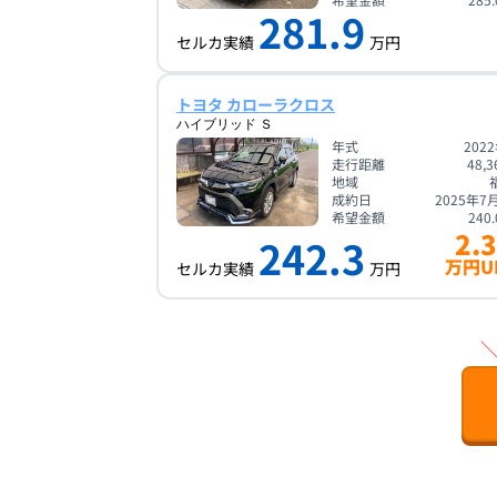
281.9
セルカ実績
万円
トヨタ カローラクロス
ハイブリッド Ｓ
年式
202
走行距離
48,3
地域
成約日
2025年7
希望金額
240.
2.3
242.3
万円U
セルカ実績
万円