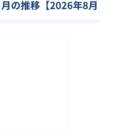
ヶ月の推移【
2026
年
8
月