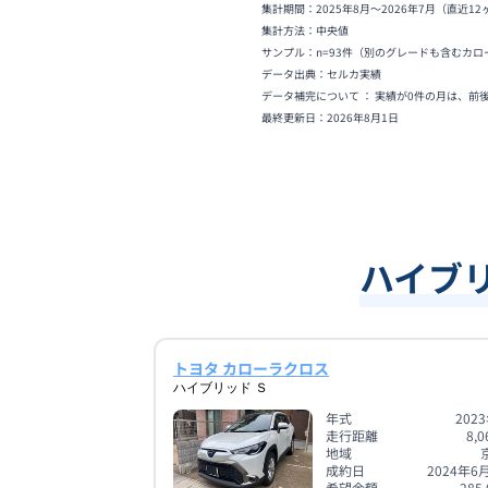
集計期間：
2025年8月
〜
2026年7月
（直近12
集計方法：中央値
サンプル：n=
93
件
（別のグレードも含むカロ
データ出典：セルカ実績
データ補完について ： 実績が0件の月は、前
最終更新日：
2026年8月1日
ハイブ
トヨタ カローラクロス
ハイブリッド Ｓ
年式
202
走行距離
8,0
地域
成約日
2024年6
希望金額
285.